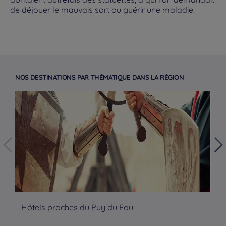
de déjouer le mauvais sort ou guérir une maladie.
NOS DESTINATIONS PAR THÉMATIQUE DANS LA RÉGION
Hôtels à Paris
Hôtels proches du Puy du Fou
Hô
Hôtels à Bordeaux
Hôtels à Marseille