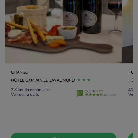
CHANGE
FOU
HÔTEL CAMPANILE LAVAL NORD
HÔT
2.8 km du centre-ville
43.3 
Excellent
4.5
Voir sur la carte
Voir 
1837 avis