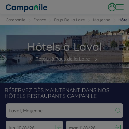
Campanile
France
Pays De La Loire
Mayenne
Hôtel
Hôtels à Laval
Retour à Pays de la Loire
RÉSERVEZ DÈS MAINTENANT DANS NOS
HÔTELS RESTAURANTS CAMPANILE