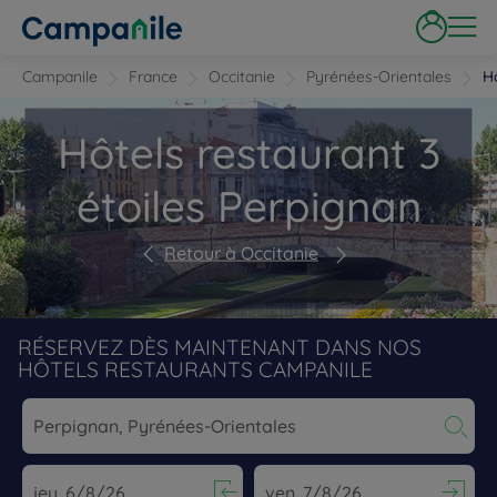
Campanile
France
Occitanie
Pyrénées-Orientales
H
Hôtels restaurant 3
étoiles Perpignan
Retour à Occitanie
RÉSERVEZ DÈS MAINTENANT DANS NOS
HÔTELS RESTAURANTS CAMPANILE