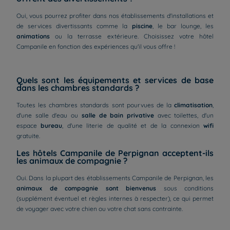
Oui, vous pourrez profiter dans nos établissements d'installations et
de services divertissants comme la
piscine
, le bar lounge, les
animations
ou la terrasse extérieure. Choisissez votre hôtel
Campanile en fonction des expériences qu'il vous offre !
Quels sont les équipements et services de base
dans les chambres standards ?
Toutes les chambres standards sont pourvues de la
climatisation
,
d'une salle d'eau ou
salle de bain privative
avec toilettes, d'un
espace
bureau
, d'une literie de qualité et de la connexion
wifi
gratuite.
Les hôtels Campanile de Perpignan acceptent-ils
les animaux de compagnie ?
Oui. Dans la plupart des établissements Campanile de Perpignan, les
animaux de compagnie sont bienvenus
sous conditions
(supplément éventuel et règles internes à respecter), ce qui permet
Hôtels à Paris
de voyager avec votre chien ou votre chat sans contrainte.
Hôtels à Bordeaux
Hôtels à Marseille