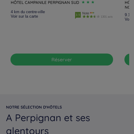
HÔTEL CAMPANILE PERPIGNAN SUD
HÔTE
NOR
4 km du centre-ville
Note
9.1 k
3.5
Voir sur la carte
1301 avis
Voir 
Réserver
NOTRE SÉLECTION D'HÔTELS
A Perpignan et ses
alentours