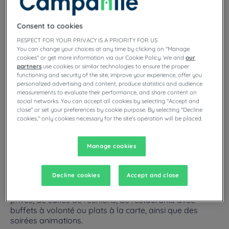
Pyrénées-Orientales
, entre mer et montagne, vivez une
Votre séjour à Perpignan dans un hôtel
expérience unique au cœur d’une cité de caractère. Entourée
Consent to cookies
3 étoiles
par un environnement naturel privilégié, Perpignan vous fera
goûter à la
douceur de vivre occitane
. En voyage d’affaires
RESPECT FOR YOUR PRIVACY IS A PRIORITY FOR US
ou en vacances en famille, la cité catalane vous réserve de
You can change your choices at any time by clicking on "Manage
belles surprises !
cookies" or get more information via our Cookie Policy. We and
our
partners
use cookies or similar technologies to ensure the proper
Réservez votre chambre dans l’un de nos
hôtels-restaurants
functioning and security of the site, improve your experience, offer you
personalized advertising and content, produce statistics and audience
3 étoiles
nichés au cœur du
Pays catalan
. Nos établissem
measurements to evaluate their performance, and share content on
social networks. You can accept all cookies by selecting "Accept and
Lire la suite
close" or set your preferences by cookie purpose. By selecting "Decline
cookies," only cookies necessary for the site's operation will be placed.
Manage cookies
Nos hôtels à Perpignan
Decline cookies
Accept and close
Appréciez le confort des chambres Campanile à
Perpignan. Retrouvez selon nos hôtels des parkings
privés, de salles de réunions, de restaurants avec
buffets à volonté ou plats à la carte, ainsi que des
soirées animations.