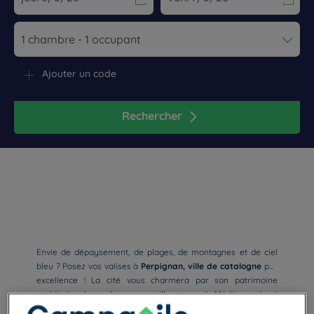
Navigate forward to interact with the calendar and select a dat
Navigate backward to interact wi
Ajouter un code
Rechercher
Envie de dépaysement, de plages, de montagnes et de ciel
bleu ? Posez vos valises à
Perpignan, ville de catalogne
par
excellence ! La cité vous charmera par son patrimoine
architectural, ses plages merveilleuses sur la Méditerranée et
sa vue exceptionnelle sur le mont Canigou. Dans les