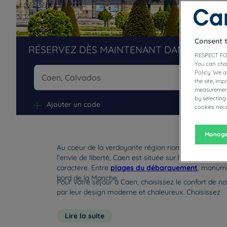
Consent 
RÉSERVEZ DÈS MAINTENANT DANS NOS H
RESPECT FO
You can cha
Policy. We 
the site, im
measurement
Na
by selecting
Ajouter un code
cookies nece
Manage
Au coeur de la verdoyante région normande, venez d
l’envie de liberté, Caen est située sur la magnifique
caractère. Entre
plages du débarquement
, monume
bord de la Manche.
Pour votre séjour à Caen, choisissez le confort de n
par leur design moderne et chaleureux. Choisissez
Lire la suite