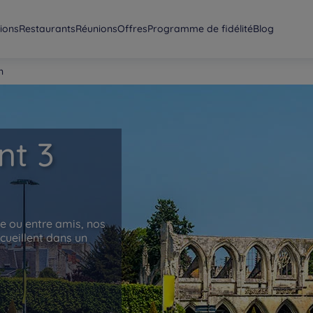
ions
Restaurants
Réunions
Offres
Programme de fidélité
Blog
n
nt 3
le ou entre amis, nos
cueillent dans un