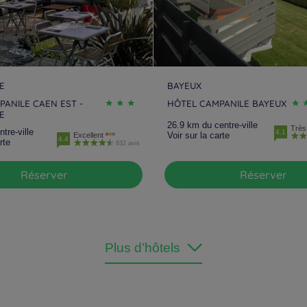
E
BAYEUX
ANILE CAEN EST -
HÔTEL CAMPANILE BAYEUX
E
26.9 km du centre-ville
Très
tre-ville
4.1
Voir sur la carte
Excellent
4.4
rte
832 avis
Réserver
Réserver
Plus d’hôtels