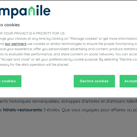
to cookies
ÔTELS RESTAURANTS CAMPANILE
R YOUR PRIVACY IS A PRIORITY FOR US
nge your choices at any time by clicking on "Manage cookies" or get more information
and
our partners
use cookies or similar technologies to ensure the proper functioning a
prove your experience, offer you personalized advertising and content, produce statisti
s to evaluate their performance, and share content on social networks. You can accep
vigate forward to interact with the calendar and select a date. Pr
Navigate backward to interact with the calen
 "Accept and close" or set your preferences by cookie purpose. By selecting "Decline co
ssary for the site's operation will be placed.
 cookies
Decline cookies
Accept
écouvrir la cité de
Guillaume le Conquérant
! Ville portuaire renomm
 Côte de Nacre. Tout autour, le
Calvados
recèle des trésors patrimonia
nts historiques remarquables, échoppes d’artistes et d’artisans tale
os
hôtels-restaurants
3 étoiles. Que vous voyagiez pour affaires ou po