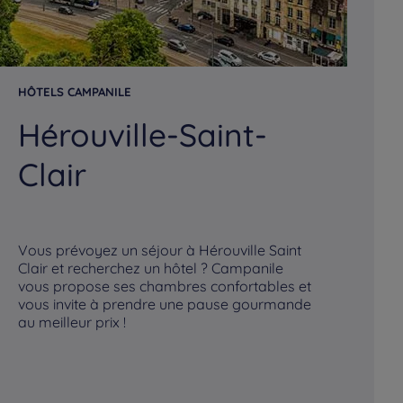
HÔTELS CAMPANILE
HÔ
Hérouville-Saint-
M
Clair
Vous prévoyez un séjour à Hérouville Saint
Vo
Clair et recherchez un hôtel ? Campanile
re
vous propose ses chambres confortables et
pr
vous invite à prendre une pause gourmande
in
au meilleur prix !
mei