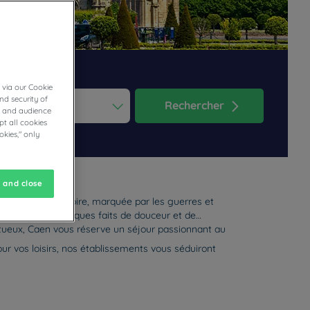
 via our Cookie
nd security of
Rechercher
cs and audience
t all cookies
ess the question mark key to get the keyboard shortcuts for changi
dar and select a date. Press the question mark key to get the keyb
okies," only
 and close
ée pour son histoire, marquée par les guerres et
ux et gastronomiques faits de douceur et de
ntueux, Caen vous réserve un séjour passionnant au
ur vos loisirs, nos établissements vous séduiront