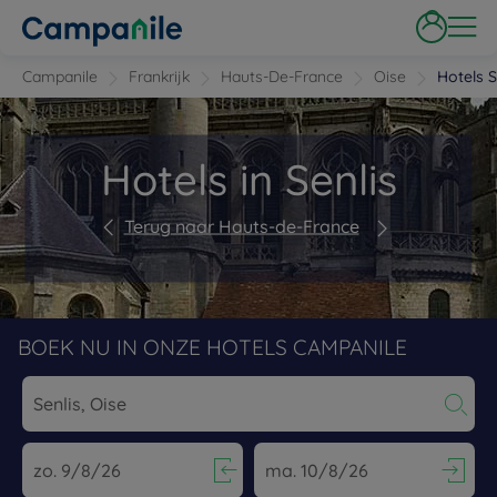
Campanile
Frankrijk
Hauts-De-France
Oise
Hotels S
Hotels in Senlis
Terug naar Hauts-de-France
BOEK NU IN ONZE HOTELS CAMPANILE