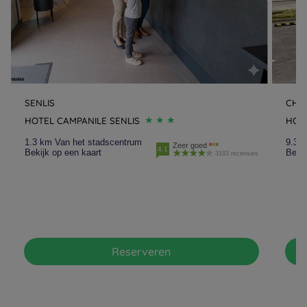
SENLIS
CHAN
HOTEL CAMPANILE SENLIS
HOTE
1.3 km Van het stadscentrum
9.3 
Zeer goed
4.1
Bekijk op een kaart
Bekij
3183 recensies
Reserveren