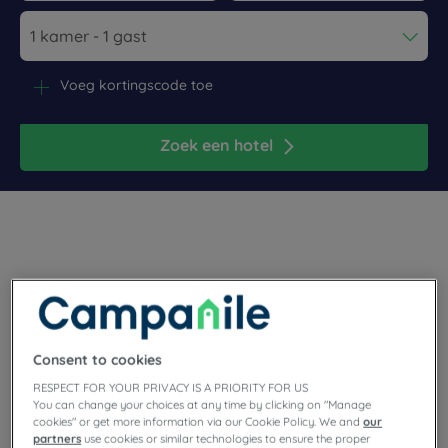
Navigate forward to interact with the calendar and select a dat
Navigate backward to interact wi
Voeg kortingscode toe
Zoek een hotel
Ontdek de prachtige stad Senlis, gelegen op slechts 57 km ten
noorden van Parijs! Gelegen net boven het nationale bos van
Ermenonville is het het perfecte compromis tussen stad en
platteland. Boek nu een kamer in de driesterrenhotels van
Consent to cookies
Campanile. Parkeergelegenheid, onbeperkt buffet,
vergaderruimte en gratis wifi zullen uw zakelijke verblijf of
RESPECT FOR YOUR PRIVACY IS A PRIORITY FOR US
familievakantie in Hauts-de-France zeer aangenaam maken.
You can change your choices at any time by clicking on "Manage
cookies" or get more information via our Cookie Policy. We and
our
partners
use cookies or similar technologies to ensure the proper