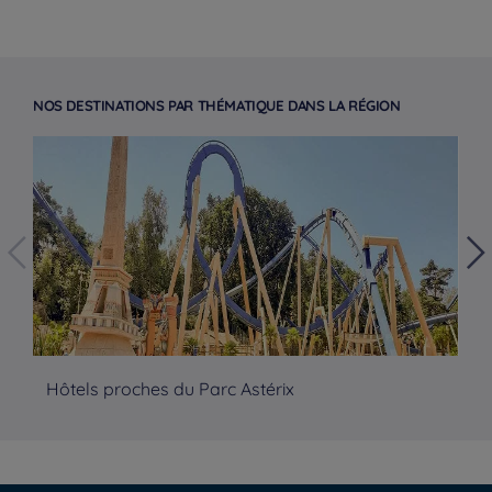
NOS DESTINATIONS PAR THÉMATIQUE DANS LA RÉGION
Hotels in Parijs
Hôtels proches du Parc Astérix
Hô
Hotels in Amsterdam
Hotels in Berlijn
Hotels in Rotterdam
Hotels in Brussel
Juridische kennisgeving