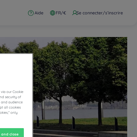
Aide
FR/€
Se connecter/s’inscrire
 via our Cookie
nd security of
cs and audience
t all cookies
okies," only
 and close