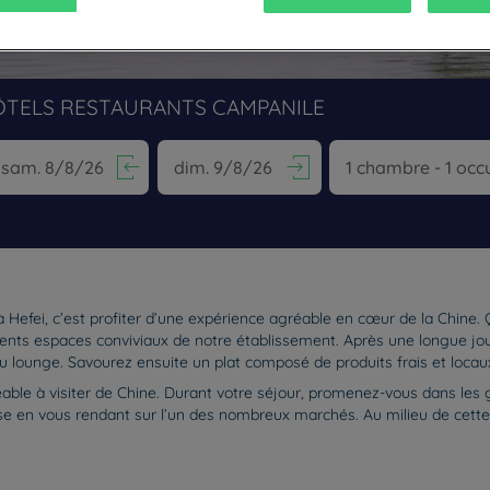
ÔTELS RESTAURANTS CAMPANILE
vigate forward to interact with the calendar and select a date. Pr
Navigate backward to interact with the calen
Hefei, c’est profiter d’une expérience agréable en cœur de la Chine.
érents espaces conviviaux de notre établissement. Après une longue jo
lounge. Savourez ensuite un plat composé de produits frais et locaux
éable à visiter de Chine. Durant votre séjour, promenez-vous dans les
ise en vous rendant sur l’un des nombreux marchés. Au milieu de cette