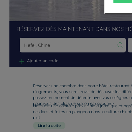
RÉSERVEZ DÈS MAINTENANT DANS NOS H
Na
Ajouter un code
Réserver une chambre dans notre hôtel-restaurant à 
d’agréments, vous serez ravis de découvrir les diff
passez un moment de détente avec vos collègues au 
pour vous des plats de saison et savoureux.
Hefei est une capitale provinciale dynamique et agr
des lacs et faites un plongeon dans la culture chino
plut
Lire la suite