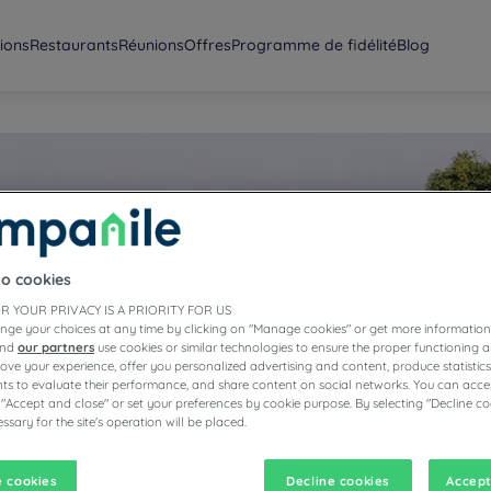
ions
Restaurants
Réunions
Offres
Programme de fidélité
Blog
to cookies
R YOUR PRIVACY IS A PRIORITY FOR US
 confort et nombreuses
nge your choices at any time by clicking on "Manage cookies" or get more information
ements Campanile,
and
our partners
use cookies or similar technologies to ensure the proper functioning a
’une salle de bain et
prove your experience, offer you personalized advertising and content, produce statisti
x.
s to evaluate their performance, and share content on social networks. You can accep
 "Accept and close" or set your preferences by cookie purpose. By selecting "Decline co
ssary for the site's operation will be placed.
 cookies
Decline cookies
Accept