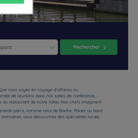
Rechercher
ess the question mark key to get the keyboard shortcuts for changi
dar and select a date. Press the question mark key to get the keyb
 Que vous soyez en voyage d’affaires ou
urnée de réunions dans nos salles de conférence,
 au restaurant de notre hôtel. Nos chefs imaginent
 grands parcs, comme celui de Baohe, flânez au bord
 animation, vous découvrirez des spécialités locales