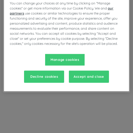
You can change your choices at any time by clicking on "Manage
cookies" or get more information via our Cookie Policy. We and
our
partners
use cookies or similar technologies to ensure the proper
functioning and security of the site, improve your experience, offer you
personalized advertising and content, produce statistics and audience
measurements to evaluate their performance, and share content on
social networks. You can accept all cookies by selecting "Accept and
close" or set your preferences by cookie purpose. By selecting "Decline
cookies," only cookies necessary for the site's operation will be placed.
Confort supérieur garanti
Manage cookies
Oreillers
Nouveaux oreillers qui allient
moelleux et maintien grâce à
Decline cookies
Accept and close
leur densité et souplesse
améliorées.
Matelas & sommiers