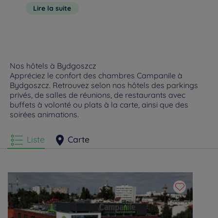
un menu concocté par nos chefs. Entrée, plat et dessert, faites
bus. Depuis la rivière, vous pourrez observer l’Île Mlynska et
Lire la suite
votre choix sur notre carte et découvrez des saveurs locales
de beaux boulevards. Bydgoszcz est surtou
et de saisons. Notre établissement dispose des installations
et d’un parking accessible pour les personnes à mobilité
réduite.
Nos hôtels à Bydgoszcz
Appréciez le confort des chambres Campanile à
Bydgoszcz. Retrouvez selon nos hôtels des parkings
privés, de salles de réunions, de restaurants avec
buffets à volonté ou plats à la carte, ainsi que des
soirées animations.
Liste
Carte