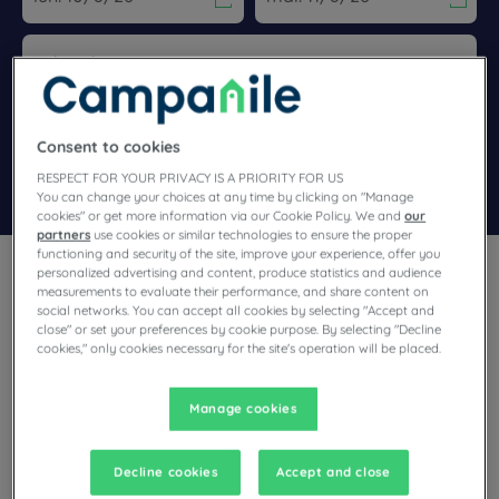
Navigate forward to interact with the calendar and select a dat
Navigate backward to interact wi
Ajouter un code
Consent to cookies
RESPECT FOR YOUR PRIVACY IS A PRIORITY FOR US
Rechercher
You can change your choices at any time by clicking on "Manage
cookies" or get more information via our Cookie Policy. We and
our
partners
use cookies or similar technologies to ensure the proper
functioning and security of the site, improve your experience, offer you
personalized advertising and content, produce statistics and audience
measurements to evaluate their performance, and share content on
social networks. You can accept all cookies by selecting "Accept and
close" or set your preferences by cookie purpose. By selecting "Decline
cookies," only cookies necessary for the site's operation will be placed.
Vos affaires ou vos loisirs vous emmènent en Nouvelle-
Aquitaine ? Posez vos valises dans l'un de nos hôtels situés
dans la Vienne.
Manage cookies
Decline cookies
Accept and close