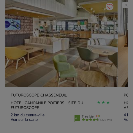
Nouvel
FUTUROSCOPE CHASSENEUIL
POIT
HÔTEL CAMPANILE POITIERS - SITE DU
HÔTE
FUTUROSCOPE
AER
2 km du centre-ville
4 km 
Très bien
4.3
Voir sur la carte
Voir 
4321 avis