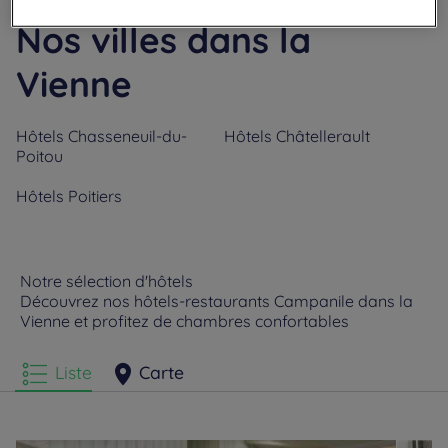
Nos villes dans la
Vienne
Hôtels
Chasseneuil-du-
Hôtels
Châtellerault
Poitou
Hôtels
Poitiers
Notre sélection d'hôtels
Découvrez nos hôtels-restaurants Campanile dans la
Vienne et profitez de chambres confortables
Liste
Carte