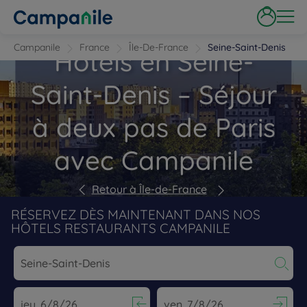
Campanile
France
Île-De-France
Seine-Saint-Denis
Hôtels en Seine-
Saint-Denis – Séjour
à deux pas de Paris
avec Campanile
Retour à Île-de-France
RÉSERVEZ DÈS MAINTENANT DANS NOS
HÔTELS RESTAURANTS CAMPANILE