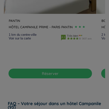
PANTIN
BOB
HÔTEL CAMPANILE PRIME - PARIS PANTIN
HÔTE
1 km du centre-ville
2 km 
Très bien
4.1
Voir sur la carte
Voir 
3637 avis
Réserver
FAQ – Votre séjour dans un hôtel Campanile
(93)