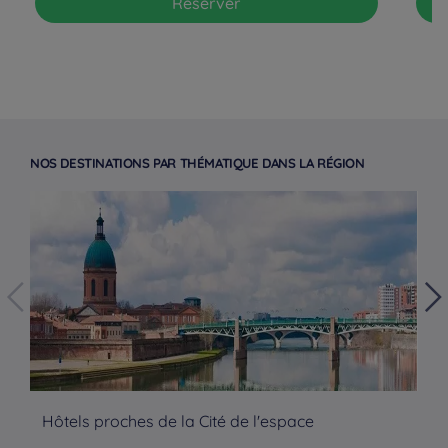
Réserver
NOS DESTINATIONS PAR THÉMATIQUE DANS LA RÉGION
Hôtels à Paris
Hôtels proches de la Cité de l'espace
Hô
Hôtels à Bordeaux
Hôtels à Marseille