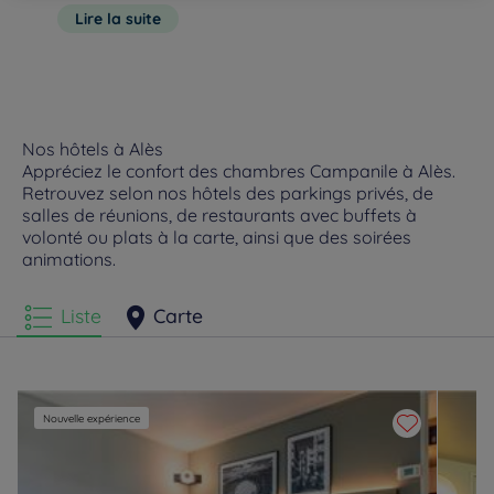
modulables ainsi que de formules personnalisables. Nos
patrimoine historique comme la cathédrale Saint-Jean-
Lire la suite
équipes mettront tout en œuvre pour que vos réunions ou
Baptiste, le fort Vauban et l’ancie
autres soient une réussite. Petit plus de notre hôtel, il dispose
d’un parking facile d’accès.
Nos hôtels à Alès
Appréciez le confort des chambres Campanile à Alès.
Retrouvez selon nos hôtels des parkings privés, de
salles de réunions, de restaurants avec buffets à
volonté ou plats à la carte, ainsi que des soirées
animations.
Liste
Carte
Nouvelle expérience