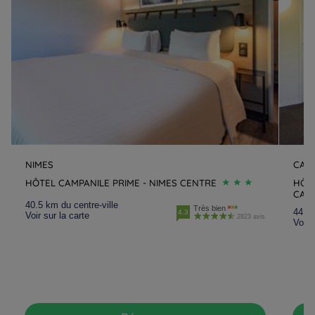
NIMES
CAI
HÔTEL CAMPANILE PRIME - NIMES CENTRE
HÔTE
CAI
40.5 km du centre-ville
Très bien
44.1 
4.3
Voir sur la carte
2823 avis
Voir 