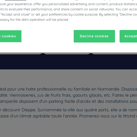
prove your experience, offer you personalized advertising and content, produce statisti
s to evaluate their performance, and share content on social networks. You can accep
 "Accept and close" or set your preferences by cookie purpose. By selecting "Decline co
ssary for the site's operation will be placed.
ÔTELS RESTAURANTS CAMPANILE
 cookies
Decline cookies
Accept
vigate forward to interact with the calendar and select a date. Pr
Navigate backward to interact with the calen
déal pour une halte professionnelle ou familiale en Normandie. Dispos
ité. Viennoiseries, jus de fruits frais, yaourts glacés, etc. Faites le p
ampanile disposent d’un parking facile d’accès et des installations pou
r découvrir Dieppe. Surnommée la ville aux quatre ports, elle a de no
ispose d’un climat agréable toute l’année. Promenez-vous sur le litto