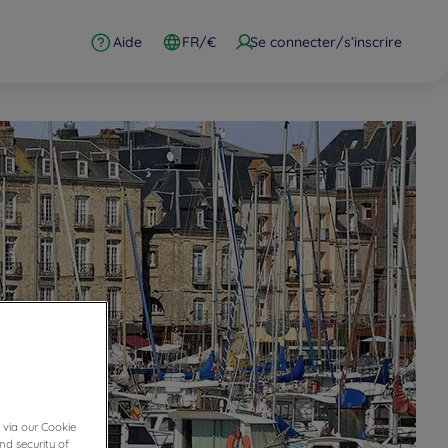
Aide
FR/€
Se connecter/s’inscrire
 via our Cookie
nd security of