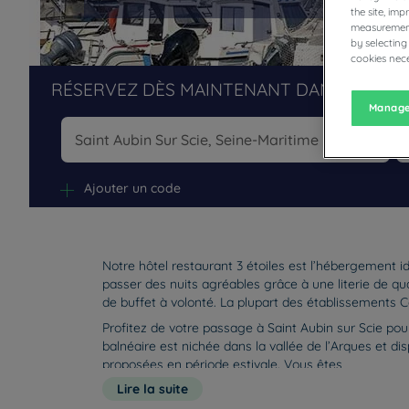
the site, im
measurement
by selecting
cookies nece
RÉSERVEZ DÈS MAINTENANT DANS NOS H
Manage
Na
Ajouter un code
Notre hôtel restaurant 3 étoiles est l’hébergement i
passer des nuits agréables grâce à une literie de qual
de buffet à volonté. La plupart des établissements C
Profitez de votre passage à Saint Aubin sur Scie pou
balnéaire est nichée dans la vallée de l’Arques et d
proposées en période estivale. Vous êtes
Lire la suite