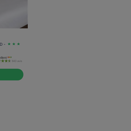
D -
llent
843 avis