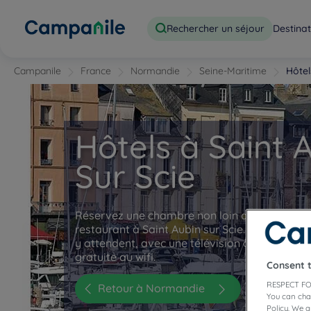
Rechercher un séjour
Destinat
Campanile
France
Normandie
Seine-Maritime
Hôtel
Hôtels à Saint 
Sur Scie
Réservez une chambre non loin de Dieppe dan
restaurant à Saint Aubin sur Scie. Des chamb
y attendent, avec une télévision à écran plat
gratuite au wifi.
Consent 
RESPECT FO
Retour à Normandie
You can cha
Policy. We 