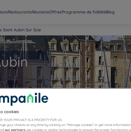
ions
Restaurants
Réunions
Offres
Programme de fidélité
Blog
s Saint Aubin Sur Scie
Aubin
s notre hôtel
res confortables vous
 et une connexion
to cookies
R YOUR PRIVACY IS A PRIORITY FOR US
nge your choices at any time by clicking on "Manage cookies" or get more information
and
our partners
use cookies or similar technologies to ensure the proper functioning a