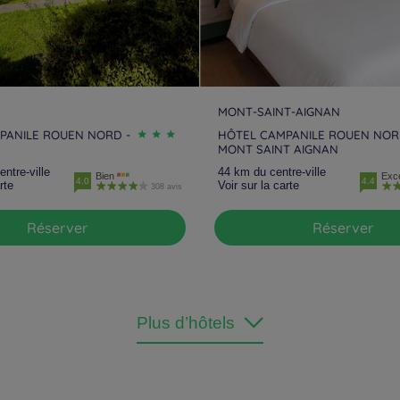
MONT-SAINT-AIGNAN
PANILE ROUEN NORD -
HÔTEL CAMPANILE ROUEN NOR
MONT SAINT AIGNAN
ntre-ville
44 km du centre-ville
Bien
Exce
4.0
4.4
rte
Voir sur la carte
308 avis
Réserver
Réserver
Plus d’hôtels