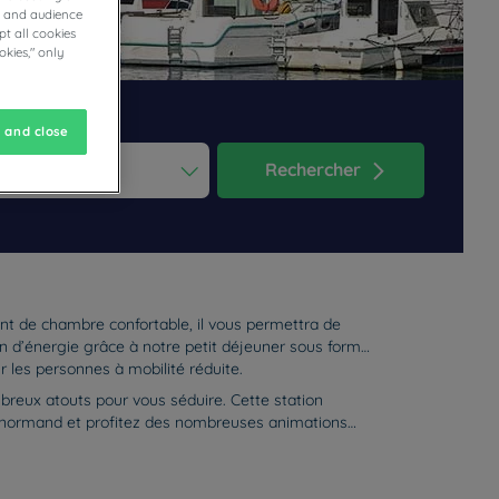
cs and audience
t all cookies
okies," only
 and close
Rechercher
ess the question mark key to get the keyboard shortcuts for changi
dar and select a date. Press the question mark key to get the keyb
ant de chambre confortable, il vous permettra de
lein d’énergie grâce à notre petit déjeuner sous forme
r les personnes à mobilité réduite.
mbreux atouts pour vous séduire. Cette station
ral normand et profitez des nombreuses animations