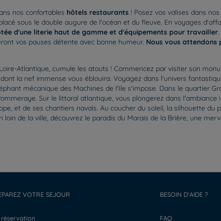
ans nos confortables
hôtels restaurants
! Posez vos valises dans no
placé sous le double augure de l'océan et du fleuve. En voyages d'a
tée d'une literie haut de gamme et d'équipements pour travailler
meront vos pauses détente avec bonne humeur.
Nous vous attendons p
e la Loire-Atlantique, cumule les atouts ! Commencez par visiter son
l dont la nef immense vous éblouira. Voyagez dans l'univers fantasti
éléphant mécanique des Machines de l'Ile s'impose. Dans le quartier Gra
meraye. Sur le littoral atlantique, vous plongerez dans l'ambiance ind
urope, et de ses chantiers navals. Au coucher du soleil, la silhouette 
oin de la ville, découvrez le paradis du Marais de la Brière, une me
EPAREZ VOTRE SEJOUR
BESOIN D'AIDE ?
a réservation
FAQ