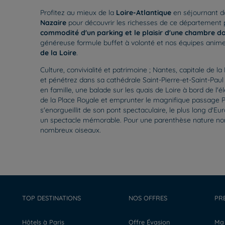
Profitez au mieux de la
Loire-Atlantique
en séjournant d
Nazaire
pour découvrir les richesses de ce département 
commodité d'un parking et le plaisir d'une chambre do
généreuse formule buffet à volonté et nos équipes ani
de la Loire
.
Culture, convivialité et patrimoine ; Nantes, capitale d
et pénétrez dans sa cathédrale Saint-Pierre-et-Saint-Pau
en famille, une balade sur les quais de Loire à bord de l'
de la Place Royale et emprunter le magnifique passage Pom
s'enorgueillit de son pont spectaculaire, le plus long d'E
un spectacle mémorable. Pour une parenthèse nature non l
nombreux oiseaux.
TOP DESTINATIONS
NOS OFFRES
PR
Hôtels à Paris
Offre Évasion
M