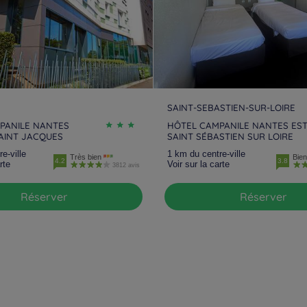
SAINT-SEBASTIEN-SUR-LOIRE
PANILE NANTES
HÔTEL CAMPANILE NANTES EST
SAINT JACQUES
SAINT SÉBASTIEN SUR LOIRE
e-ville
1 km du centre-ville
Très bien
Bien
4.2
3.8
rte
Voir sur la carte
3812 avis
Réserver
Réserver