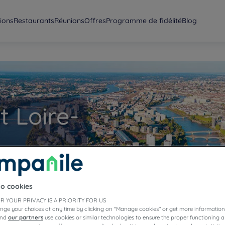
ions
Restaurants
Réunions
Offres
Programme de fidélité
Blog
t Loire-
s en séjournant dans
 Loire-Atlantique !
to cookies
R YOUR PRIVACY IS A PRIORITY FOR US
nge your choices at any time by clicking on "Manage cookies" or get more information
and
our partners
use cookies or similar technologies to ensure the proper functioning a