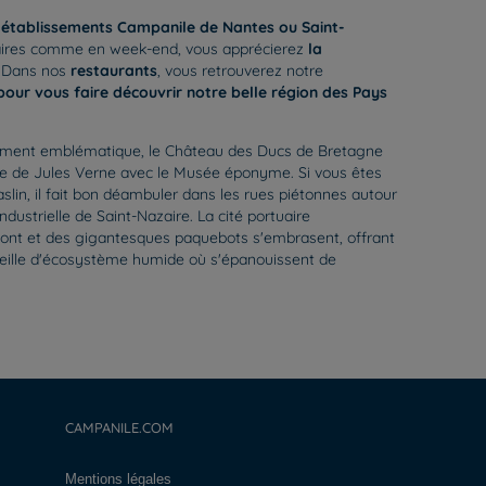
s
établissements Campanile de Nantes ou Saint-
ffaires comme en week-end, vous apprécierez
la
. Dans nos
restaurants
, vous retrouverez notre
our vous faire découvrir notre belle région des Pays
 monument emblématique, le Château des Ducs de Bretagne
que de Jules Verne avec le Musée éponyme. Si vous êtes
slin, il fait bon déambuler dans les rues piétonnes autour
ustrielle de Saint-Nazaire. La cité portuaire
du pont et des gigantesques paquebots s'embrasent, offrant
rveille d'écosystème humide où s'épanouissent de
CAMPANILE.COM
Mentions légales