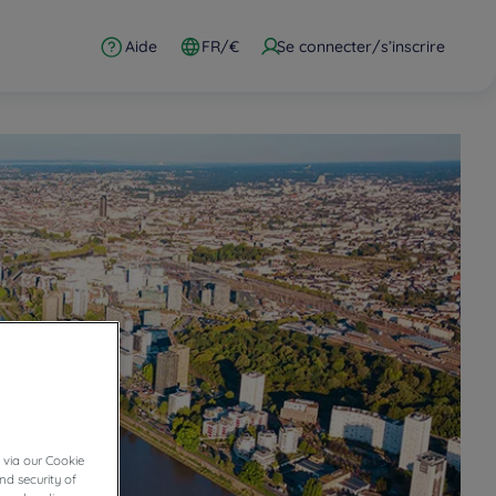
Aide
FR/€
Se connecter/s’inscrire
 via our Cookie
nd security of