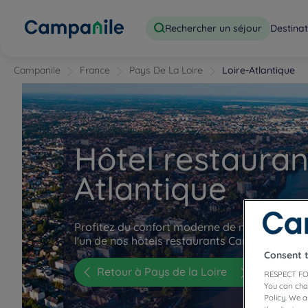
Rechercher un séjour
Destinat
Campanile
France
Pays De La Loire
Loire-Atlantique
Hôtel restauran
Atlantique
Profitez du confort moderne de nos chambre
l'un de nos hôtels restaurants Campanile de la
Consent 
Retour à Pays de la Loire
RESPECT FO
You can cha
Policy. We 