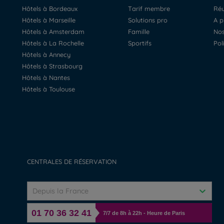
Hôtels à Bordeaux
Tarif membre
R
Hôtels à Marseille
Solutions pro
A 
Hôtels à Amsterdam
Famille
N
Hôtels à La Rochelle
Sportifs
Po
Hôtels à Annecy
Hôtels à Strasbourg
Hôtels à Nantes
Hôtels à Toulouse
CENTRALES DE RÉSERVATION
Depuis la France
01 70 36 32 41
7/7 de 8h à 22h - Heure de Paris