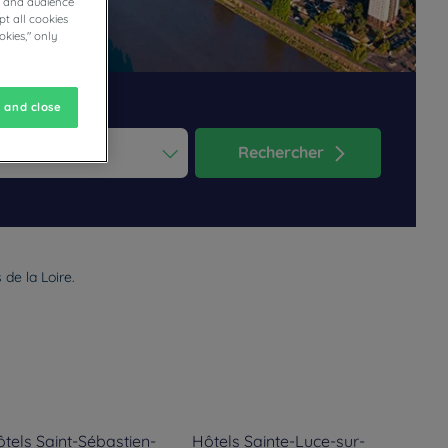
cs and audience
t all cookies
okies," only
 and close
Rechercher
ess the question mark key to get the keyboard shortcuts for changi
dar and select a date. Press the question mark key to get the keyb
de la Loire.
tels
Saint-Sébastien-
Hôtels
Sainte-Luce-sur-