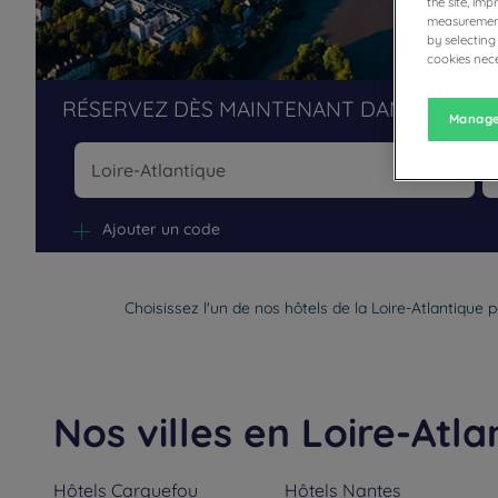
the site, im
measurement
by selecting
cookies nece
RÉSERVEZ DÈS MAINTENANT DANS NOS H
Manage
Na
Ajouter un code
Choisissez l'un de nos hôtels de la Loire-Atlantique
Nos villes en Loire-Atla
Hôtels
Carquefou
Hôtels
Nantes