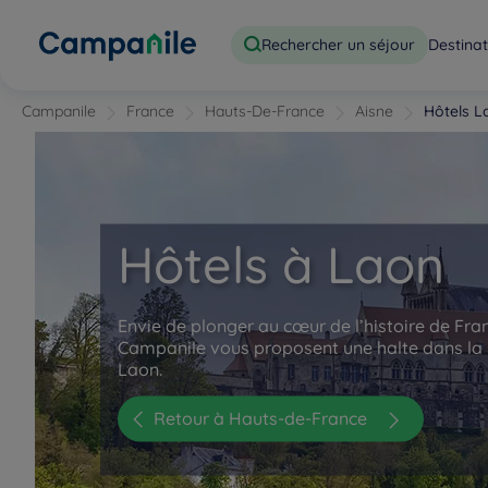
Rechercher un séjour
Destinat
Campanile
France
Hauts-De-France
Aisne
Hôtels L
Hôtels à Laon
Envie de plonger au cœur de l’histoire de Fra
Campanile vous proposent une halte dans la 
Laon.
Retour à Hauts-de-France