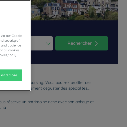
 via our Cookie
nd security of
Rechercher
cs and audience
t all cookies
ess the question mark key to get the keyboard shortcuts for changi
dar and select a date. Press the question mark key to get the keyb
okies," only
 and close
l Campanile avec parking. Vous pourrez profiter des
hôtel. Venez également déguster des spécialités
us réserve un patrimoine riche avec son abbaye et
ouha