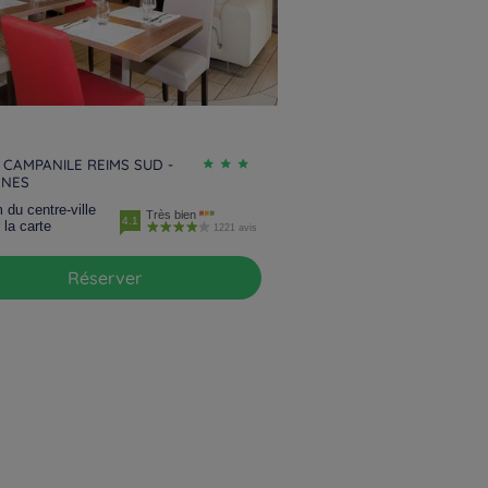
 CAMPANILE REIMS SUD -
NNES
 du centre-ville
Très bien
4.1
 la carte
1221 avis
Réserver