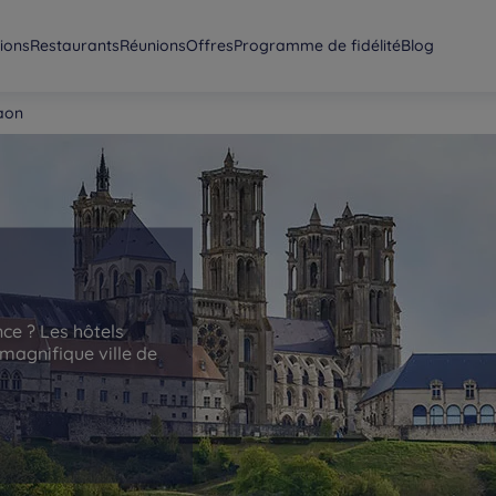
ions
Restaurants
Réunions
Offres
Programme de fidélité
Blog
aon
nce ? Les hôtels
magnifique ville de