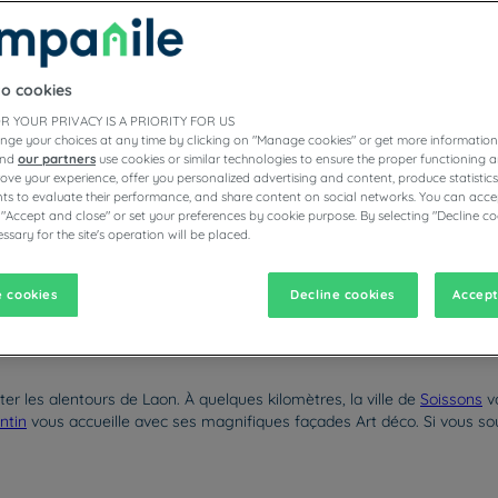
to cookies
ÔTELS RESTAURANTS CAMPANILE
R YOUR PRIVACY IS A PRIORITY FOR US
nge your choices at any time by clicking on "Manage cookies" or get more information
and
our partners
use cookies or similar technologies to ensure the proper functioning a
prove your experience, offer you personalized advertising and content, produce statisti
s to evaluate their performance, and share content on social networks. You can accep
vigate forward to interact with the calendar and select a date. Pr
Navigate backward to interact with the calen
 "Accept and close" or set your preferences by cookie purpose. By selecting "Decline co
ssary for the site's operation will be placed.
 cookies
Decline cookies
Accept
 valises à Laon, dans le département de l’Aisne, où vous attend un hôte
Âge perchée sur une colline, puis vous reposer dans votre chambre d’
er les alentours de Laon. À quelques kilomètres, la ville de
Soissons
vo
ntin
vous accueille avec ses magnifiques façades Art déco. Si vous s