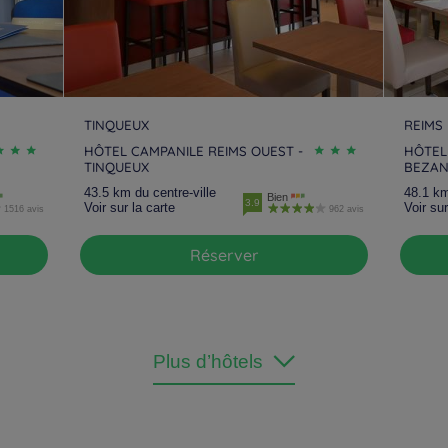
TINQUEUX
REIMS
HÔTEL CAMPANILE REIMS OUEST -
HÔTEL
TINQUEUX
BEZA
43.5 km du centre-ville
48.1 km
Bien
3.9
Voir sur la carte
Voir sur
1516 avis
962 avis
Réserver
Plus d’hôtels