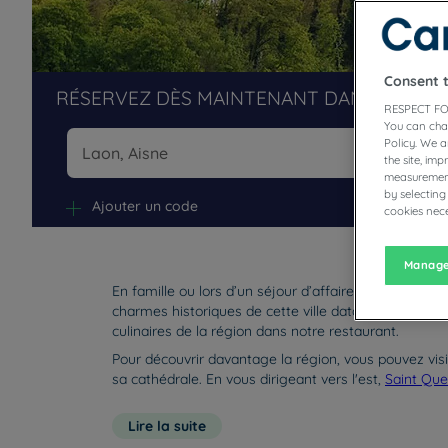
Consent 
RÉSERVEZ DÈS MAINTENANT DANS NOS H
RESPECT FO
You can cha
Policy. We 
the site, im
measurement
Na
by selecting
Ajouter un code
cookies nece
Manage
En famille ou lors d’un séjour d’affaires, posez vos
charmes historiques de cette ville datant du Moyen 
culinaires de la région dans notre restaurant.
Pour découvrir davantage la région, vous pouvez visit
sa cathédrale. En vous dirigeant vers l'est,
Saint Que
Lire la suite