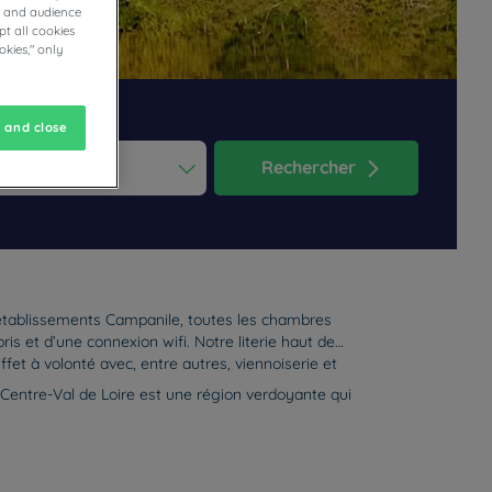
cs and audience
t all cookies
okies," only
 and close
Rechercher
ess the question mark key to get the keyboard shortcuts for changi
dar and select a date. Press the question mark key to get the keyb
 établissements Campanile, toutes les chambres
is et d’une connexion wifi. Notre literie haut de
t à volonté avec, entre autres, viennoiserie et
e Centre-Val de Loire est une région verdoyante qui