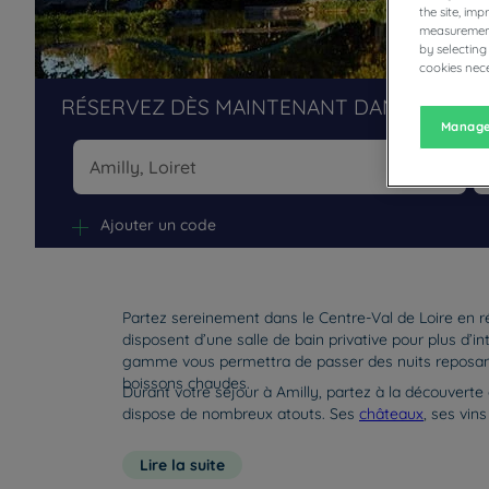
the site, im
measurement
by selecting
cookies nece
RÉSERVEZ DÈS MAINTENANT DANS NOS H
Manage
Na
Ajouter un code
Partez sereinement dans le Centre-Val de Loire en 
disposent d’une salle de bain privative pour plus d’i
gamme vous permettra de passer des nuits reposante
boissons chaudes.
Durant votre séjour à Amilly, partez à la découverte
dispose de nombreux atouts. Ses
châteaux
, ses vin
Lire la suite