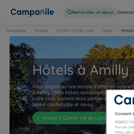
Rechercher un séjour
Destinat
Campanile
France
Centre-Val De Loire
Loiret
Hôtels
Hôtels à Amilly
Vous organisez une escale d’affaires ou une h
à Amilly ? Nos hôtels restaurants Campanile 
Loire vous ouvrent leurs portes durant toute 
séjour confortable et réussi.
Consent 
Retour à Centre-Val de Loire
RESPECT FO
You can cha
Policy. We 