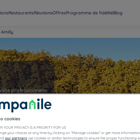
ions
Restaurants
Réunions
Offres
Programme de fidélité
Blog
 Amilly
alte professionnelle
dans le Centre-Val de
l’année, pour un
to cookies
R YOUR PRIVACY IS A PRIORITY FOR US
nge your choices at any time by clicking on "Manage cookies" or get more information
and
our partners
use cookies or similar technologies to ensure the proper functioning a