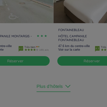
FONTAINEBLEAU
PANILE MONTARGIS -
HÔTEL CAMPANILE
FONTAINEBLEAU
tre-ville
47.6 km du centre-ville
Très bien
Très 
4.2
4.3
rte
Voir sur la carte
1491 avis
Réserver
Réserver
Plus d’hôtels