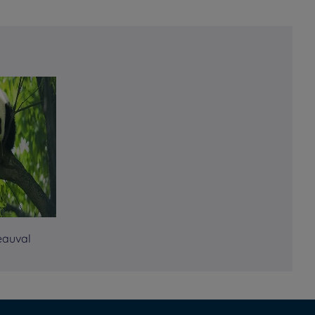
eauval