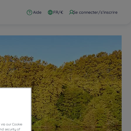
Aide
FR/€
Se connecter/s’inscrire
 via our Cookie
nd security of