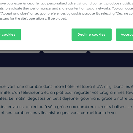
prove your experience, offer you personalized advertising and content, produce statisti
s to evaluate their performance, and share content on social networks. You can accep
 "Accept and close" or set your preferences by cookie purpose. By selecting "Decline co
ssary for the site's operation will be placed.
ÔTELS RESTAURANTS CAMPANILE
 cookies
Decline cookies
Accept
vigate forward to interact with the calendar and select a date. Pr
Navigate backward to interact with the calen
réservant une chambre dans notre hôtel restaurant d’Amilly. Dans les
ntimité, d’un téléviseur à écran plat pour regarder vos programmes favor
s. Le matin, dégustez un petit déjeuner gourmand grâce à notre buffe
 des environs, à pied ou à vélo grâce aux nombreux circuits balisés. L
s et ses nombreuses villes historiques vous permettront de var