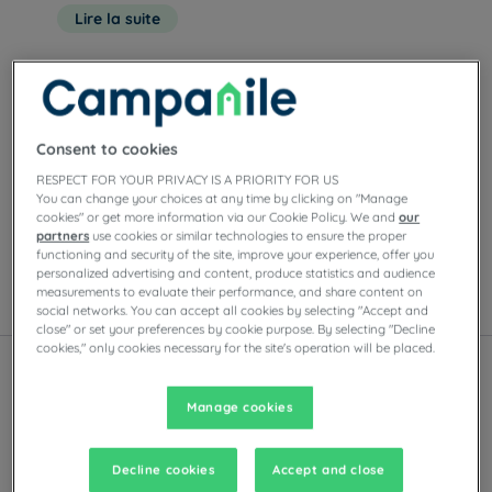
établissement de
Sennecé-Les-Mâcon
vous promet une
Lire la suite
escapade relaxante. Ceux qui se dirigent vers le sud peuvent
profiter du confort de notre hôtel à
Nos hôtels à Mâcon
Consent to cookies
Appréciez le confort des chambres Campanile à
RESPECT FOR YOUR PRIVACY IS A PRIORITY FOR US
Mâcon. Retrouvez selon nos hôtels des parkings privés,
You can change your choices at any time by clicking on "Manage
de salles de réunions, de restaurants avec buffets à
cookies" or get more information via our Cookie Policy. We and
our
volonté ou plats à la carte, ainsi que des soirées
partners
use cookies or similar technologies to ensure the proper
functioning and security of the site, improve your experience, offer you
animations.
personalized advertising and content, produce statistics and audience
measurements to evaluate their performance, and share content on
Liste
Carte
social networks. You can accept all cookies by selecting "Accept and
close" or set your preferences by cookie purpose. By selecting "Decline
cookies," only cookies necessary for the site's operation will be placed.
Manage cookies
Decline cookies
Accept and close