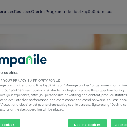
urantes
Reuniões
Ofertas
Programa de fidelização
Sobre nós
to cookies
R YOUR PRIVACY IS A PRIORITY FOR US
ios sobre a sua
nge your choices at any time by clicking on "Manage cookies" or get more information
 suas
and
our partners
use cookies or similar technologies to ensure the proper functioning a
zação,
prove your experience, offer you personalized advertising and content, produce statisti
s to evaluate their performance, and share content on social networks. You can accep
óspede ou membro
 "Accept and close" or set your preferences by cookie purpose. By selecting "Decline co
ssary for the site's operation will be placed.
 cookies
Decline cookies
Accept