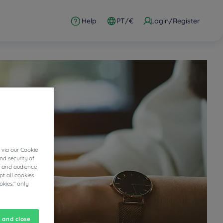
Help
PT/€
Login/Register
 via our Cookie
nd security of
cs and audience
t all cookies
okies," only
 and close