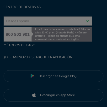
Cookies management
CENTRO DE RESERVAS
Desde España
Los 7 días de la semana desde las 8:00 a. m.
a las 22:00 p. m. (hora de París) - Número
900 802 901
gratuito - Tenga en cuenta que esta
convocatoria se realizará en inglés.
MÉTODOS DE PAGO
¿DE CAMINO? ¡DESCARGUE LA APLICACIÓN!
Descargar en Google Play
Descargar en App Store