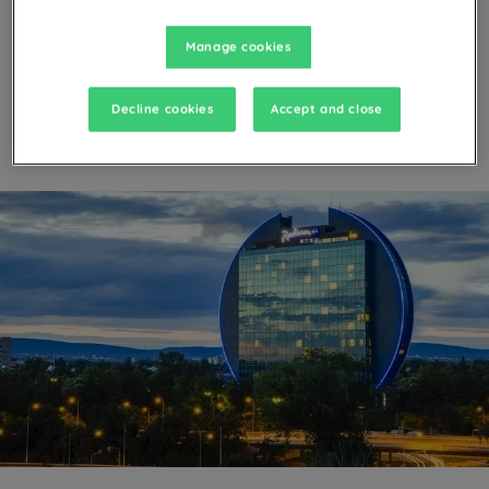
gestión e inversión hotelera, los servicios turísticos y el
transporte y la logística.
Posee, directa o indirectamente,
Manage cookies
cuatro corporaciones que cotizan en bolsa:
Jin Jiang
Capital, Jin Jiang Hotels, Jin Jiang Investment y Jin
Jiang...
Decline cookies
Accept and close
Más información