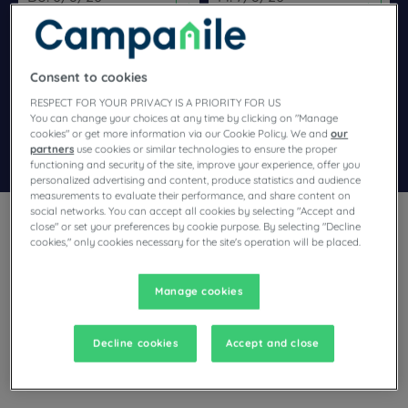
Navigate forward to interact with the calendar and select a dat
Navigate backward to interact wi
Consent to cookies
Spezialcode hinzufügen
RESPECT FOR YOUR PRIVACY IS A PRIORITY FOR US
You can change your choices at any time by clicking on "Manage
cookies" or get more information via our Cookie Policy. We and
our
Finden Sie ein Hotel
partners
use cookies or similar technologies to ensure the proper
functioning and security of the site, improve your experience, offer you
personalized advertising and content, produce statistics and audience
measurements to evaluate their performance, and share content on
social networks. You can accept all cookies by selecting "Accept and
close" or set your preferences by cookie purpose. By selecting "Decline
cookies," only cookies necessary for the site's operation will be placed.
Manage cookies
Sie planen einen Aufenthalt in Pas-de-Calais und suchen ein
Hotel? Campanile bietet Ihnen seine komfortablen Zimmer
und lädt Sie zu einer kulinarischen Pause zum besten Preis
Decline cookies
Accept and close
ein!