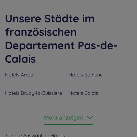
Unsere Städte im
französischen
Departement Pas-de-
Calais
Hotels
Arras
Hotels
Béthune
Hotels
Bruay-la-Buissière
Hotels
Calais
Hotels
Coquelles
Hotels
Fouquières Les
Mehr anzeigen
Béthune
Hotels
Lens
Hotels
Noyelles-Godault
Unsere Auswahl an Hotels