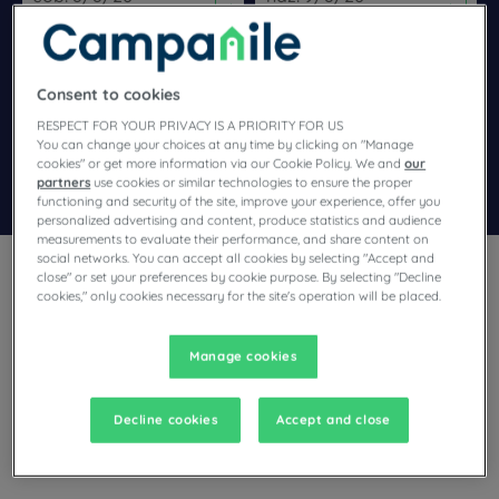
Navigate forward to interact with the calendar and select a dat
Navigate backward to interact wi
Consent to cookies
Dodaj specjalny kod
RESPECT FOR YOUR PRIVACY IS A PRIORITY FOR US
You can change your choices at any time by clicking on "Manage
cookies" or get more information via our Cookie Policy. We and
our
Znajdź hotel
partners
use cookies or similar technologies to ensure the proper
functioning and security of the site, improve your experience, offer you
personalized advertising and content, produce statistics and audience
measurements to evaluate their performance, and share content on
social networks. You can accept all cookies by selecting "Accept and
close" or set your preferences by cookie purpose. By selecting "Decline
cookies," only cookies necessary for the site's operation will be placed.
Manage cookies
Planują Państwo pobyt w Moirans i poszukują hotelu?
Campanile oferuje komfortowe pokoje i dobrą kuchnię w
najlepszej cenie!
Decline cookies
Accept and close