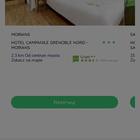
MOIRANS
SAI
HOTEL CAMPANILE GRENOBLE NORD -
HOT
MOIRANS
SAIN
2.3 km Od centrum miasta
15.4
Grade
3.4
Zobacz na mapie
Zoba
1429 recenzje
Rezerwuj