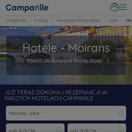
Campanile
Francja
Auvergne-Rhône-Alpes
Isère
Ho
Hotele - Moirans
Powrót do Auvergne-Rhône-Alpes
JUŻ TERAZ DOKONAJ REZERWACJI W
NASZYCH HOTELACH CAMPANILE