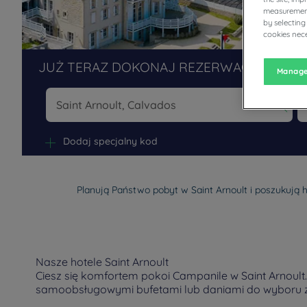
measurement
by selecting
cookies nece
JUŻ TERAZ DOKONAJ REZERWACJI W NAS
Manage
Na
Dodaj specjalny kod
Planują Państwo pobyt w Saint Arnoult i poszukują 
Nasze hotele Saint Arnoult
Ciesz się komfortem pokoi Campanile w Saint Arnoult.
samoobsługowymi bufetami lub daniami do wyboru z 