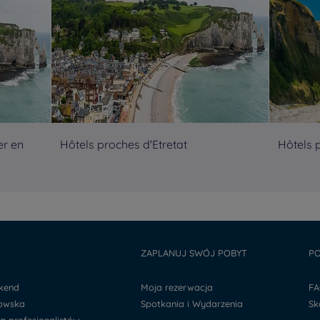
er en
Hôtels proches d'Etretat
Hôtels 
Y
ZAPLANUJ SWÓJ POBYT
PO
ekend
Moja rezerwacja
F
kowska
Spotkania i Wydarzenia
S