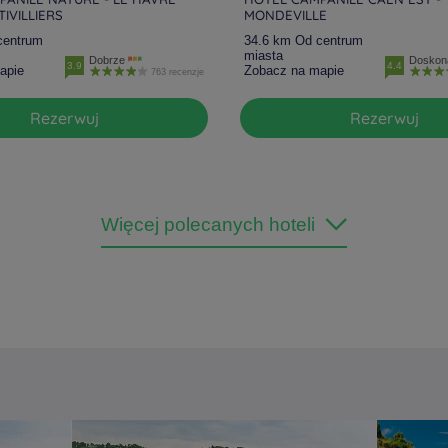
IVILLIERS
MONDEVILLE
centrum
34.6 km Od centrum
miasta
Dobrze
Doskon
3.9
4.4
apie
Zobacz na mapie
763 recenzje
Rezerwuj
Rezerwuj
Więcej polecanych hoteli