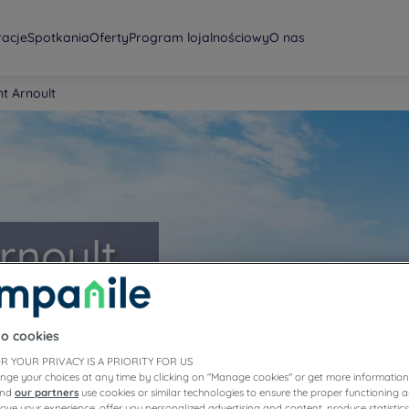
racje
Spotkania
Oferty
Program lojalnościowy
O nas
nt Arnoult
Arnoult
to cookies
R YOUR PRIVACY IS A PRIORITY FOR US
nge your choices at any time by clicking on "Manage cookies" or get more information
and
our partners
use cookies or similar technologies to ensure the proper functioning a
prove your experience, offer you personalized advertising and content, produce statisti