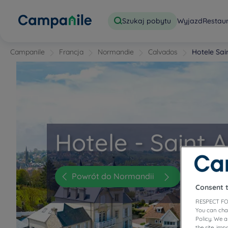
Szukaj pobytu
Wyjazd
Restau
Campanile
Francja
Normandie
Calvados
Hotele Sai
Hotele - Saint 
Powrót do Normandii
Consent 
RESPECT FO
You can cha
Policy. We 
the site, im