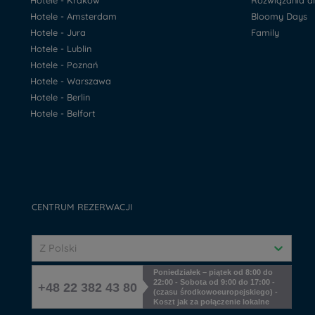
Hotele - Kraków
Rozwiązania d
Hotele - Amsterdam
Bloomy Days
Hotele - Jura
Family
Hotele - Lublin
Hotele - Poznań
Hotele - Warszawa
Hotele - Berlin
Hotele - Belfort
CENTRUM REZERWACJI
Z Polski
Poniedziałek – piątek od 8:00 do
22:00 - Sobota od 9:00 do 17:00 -
+48 22 382 43 80
(czasu środkowoeuropejskiego) -
Koszt jak za połączenie lokalne