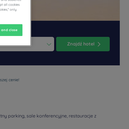
t all cookies
okies," only
 and close
Znajdź hotel
ess the question mark key to get the keyboard shortcuts for changi
dar and select a date. Press the question mark key to get the keyb
szej cenie!
ny parking, sale konferencyjne, restauracje z