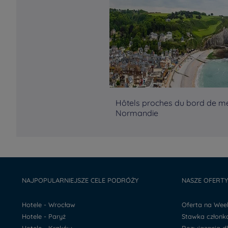
Hôtels proches du bord de m
Normandie
NAJPOPULARNIEJSZE CELE PODRÓŻY
NASZE OFERT
Hotele - Wrocław
Oferta na We
Hotele - Paryż
Stawka człon