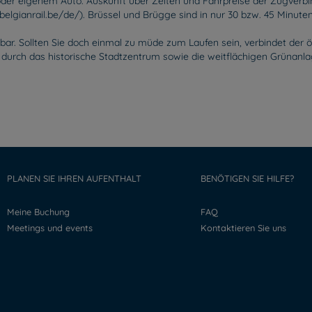
 oder eigenem Auto. Auskunft über Zeiten und Fahrpreise der Zugverb
elgianrail.be/de/). Brüssel und Brügge sind in nur 30 bzw. 45 Minute
ar. Sollten Sie doch einmal zu müde zum Laufen sein, verbindet der ö
 durch das historische Stadtzentrum sowie die weitflächigen Grünanlag
PLANEN SIE IHREN AUFENTHALT
BENÖTIGEN SIE HILFE?
Meine Buchung
FAQ
Meetings und events
Kontaktieren Sie uns