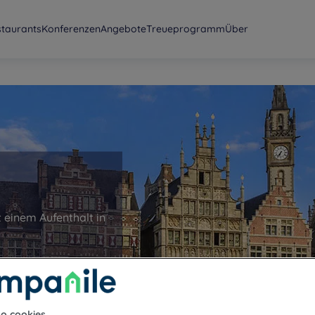
staurants
Konferenzen
Angebote
Treueprogramm
Über
 einem Aufenthalt in
to cookies