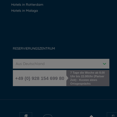
Hotels in Rotterdam
Hotels in Malaga
RESERVIERUNGSZENTRUM
Aus Deutschland
7 Tage die Woche ab 8.00
Uhr bis 22.00Uhr (Pariser
+49 (0) 928 154 699 80
Zeit) - Kosten eines
Ortsgesprächs