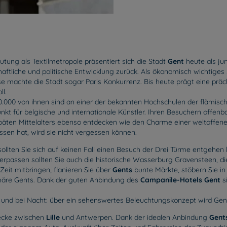
utung als Textilmetropole präsentiert sich die Stadt
Gent
heute als ju
chaftliche und politische Entwicklung zurück. Als ökonomisch wichtige
e machte die Stadt sogar Paris Konkurrenz. Bis heute prägt eine prächt
ll.
50.000 von ihnen sind an einer der bekannten Hochschulen der flämis
t für belgische und internationale Künstler. Ihren Besuchern offenb
s späten Mittelalters ebenso entdecken wie den Charme einer weltoffen
en hat, wird sie nicht vergessen können.
sollten Sie sich auf keinen Fall einen Besuch der Drei Türme entgehen 
cht verpassen sollten Sie auch die historische Wasserburg Gravenstee
eit mitbringen, flanieren Sie über
Gents
bunte Märkte, stöbern Sie in
häre Gents. Dank der guten Anbindung des
Campanile-Hotels Gent
s
s und bei Nacht: über ein sehenswertes Beleuchtungskonzept wird Gent
trecke zwischen
Lille
und Antwerpen. Dank der idealen Anbindung
Gent