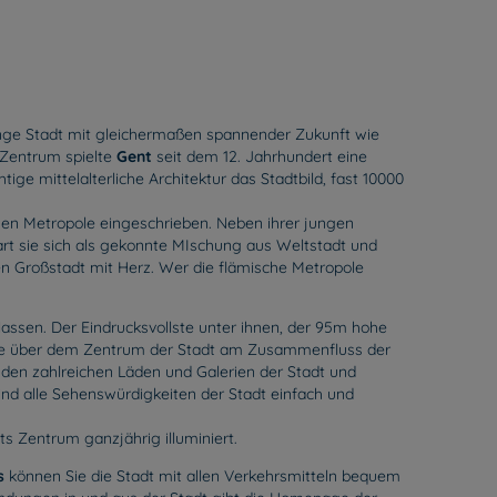
nge Stadt mit gleichermaßen spannender Zukunft wie
s Zentrum spielte
Gent
seit dem 12. Jahrhundert eine
ige mittelalterliche Architektur das Stadtbild, fast 10000
chen Metropole eingeschrieben. Neben ihrer jungen
art sie sich als gekonnte MIschung aus Weltstadt und
en Großstadt mit Herz. Wer die flämische Metropole
lassen. Der Eindrucksvollste unter ihnen, der 95m hohe
n, die über dem Zentrum der Stadt am Zusammenfluss der
 den zahlreichen Läden und Galerien der Stadt und
ind alle Sehenswürdigkeiten der Stadt einfach und
s Zentrum ganzjährig illuminiert.
s
können Sie die Stadt mit allen Verkehrsmitteln bequem