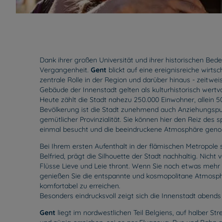
Dank ihrer großen Universität und ihrer historischen Bede
Vergangenheit.
Gent
blickt auf eine ereignisreiche wirts
zentrale Rolle in der Region und darüber hinaus - zeitweis
Gebäude der Innenstadt gelten als kulturhistorisch wertvo
Heute zählt die Stadt nahezu 250.000 Einwohner, allein 
Bevölkerung ist die Stadt zunehmend auch Anziehungspunk
gemütlicher Provinzialität. Sie können hier den Reiz de
einmal besucht und die beeindruckene Atmosphäre genoss
Bei Ihrem ersten Aufenthalt in der flämischen Metropole 
Belfried, prägt die Silhouette der Stadt nachhaltig. Ni
Flüsse Lieve und Leie thront. Wenn Sie noch etwas mehr Z
genießen Sie die entspannte und kosmopolitane Atmosp
komfortabel zu erreichen.
Besonders eindrucksvoll zeigt sich die Innenstadt abend
Gent
liegt im nordwestlichen Teil Belgiens, auf halber S