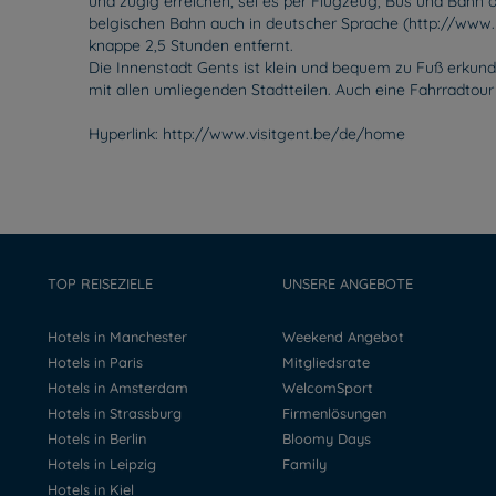
und zügig erreichen, sei es per Flugzeug, Bus und Bahn
belgischen Bahn auch in deutscher Sprache (http://www.b
knappe 2,5 Stunden entfernt.
Die Innenstadt Gents ist klein und bequem zu Fuß erkundb
mit allen umliegenden Stadtteilen. Auch eine Fahrradtour
Hyperlink: http://www.visitgent.be/de/home
TOP REISEZIELE
UNSERE ANGEBOTE
Hotels in Manchester
Weekend Angebot
Hotels in Paris
Mitgliedsrate
Hotels in Amsterdam
WelcomSport
Hotels in Strassburg
Firmenlösungen
Hotels in Berlin
Bloomy Days
Hotels in Leipzig
Family
Hotels in Kiel