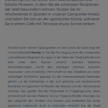
Salzillo Museum, in dem Sie die schönsten Skulpturen
der Welt bewundern können. Nutzen Sie Ihr
Wochenende in Spanien in unseren Campanile-Hotels
und laben Sie sich an der spanischen Küche, während
Sie in einem Café mit Terrasse etwas Sonne tanken.
Nördlich einer kleinen Gebirgskette um die Cresta del Gallo liegt die
Universitätsstadt
Murcia
im Tal des Rio Segura, eine der trockensten
und heißesten Regionen Europas. In der Nähe der Stadt befindet sich
eine unter dem Namen „Huerta“ (Garten) bekannte
Weinanbauregion. Durch den ständigen Wechsel zwischen
maurischer und christlicher Herrschaft ist das Stadtbild von einer
vielseitigen Architektur geprägt. Zu den interessantesten Gebäuden
gehört u.a. die Kathedrale, in der sich gotische und neoklassische
Elemente mit typischen Einflüssen des Barock und der Renaissance
mischen. Der größte Teil der Innenstadt ist Fußgängerzone, diese
erstreckt sich von der Platería- bis zur Trapería-Straße. Erkunden Sie
das Labyrinth der Straßen und Gassen und entdecken Sie echte
spanische Lebensart! Auch in kultureller Hinsicht hat die Stadt