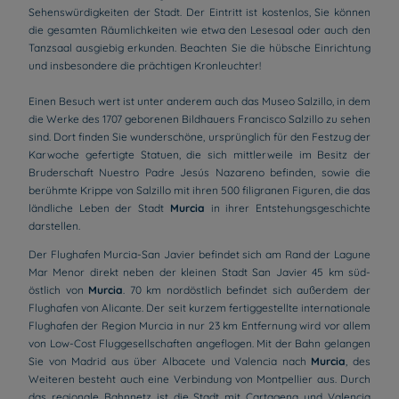
Sehenswürdigkeiten der Stadt. Der Eintritt ist kostenlos, Sie können
die gesamten Räumlichkeiten wie etwa den Lesesaal oder auch den
Tanzsaal ausgiebig erkunden. Beachten Sie die hübsche Einrichtung
und insbesondere die prächtigen Kronleuchter!
Einen Besuch wert ist unter anderem auch das Museo Salzillo, in dem
die Werke des 1707 geborenen Bildhauers Francisco Salzillo zu sehen
sind. Dort finden Sie wunderschöne, ursprünglich für den Festzug der
Karwoche gefertigte Statuen, die sich mittlerweile im Besitz der
Bruderschaft Nuestro Padre Jesús Nazareno befinden, sowie die
berühmte Krippe von Salzillo mit ihren 500 filigranen Figuren, die das
ländliche Leben der Stadt
Murcia
in ihrer Entstehungsgeschichte
darstellen.
Der Flughafen Murcia-San Javier befindet sich am Rand der Lagune
Mar Menor direkt neben der kleinen Stadt San Javier 45 km süd-
östlich von
Murcia
. 70 km nordöstlich befindet sich außerdem der
Flughafen von Alicante. Der seit kurzem fertiggestellte internationale
Flughafen der Region Murcia in nur 23 km Entfernung wird vor allem
von Low-Cost Fluggesellschaften angeflogen. Mit der Bahn gelangen
Sie von Madrid aus über Albacete und Valencia nach
Murcia
, des
Weiteren besteht auch eine Verbindung von Montpellier aus. Durch
das regionale Bahnnetz ist die Stadt mit Cartagena und Valencia