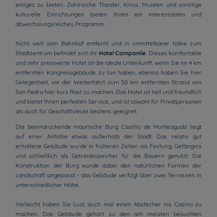
einiges zu bieten. Zahlreiche Theater, Kinos, Museen und sonstige
kulturelle Einrichtungen bieten Ihnen ein interessantes und
abwechslungsreiches Programm.
Nicht weit vom Bahnhof entfernt und in unmittelbarer Nähe zum
Stadtzentrum befindet sich Ihr
Hotel Campanile
. Dieses komfortable
und sehr preiswerte Hotel ist die ideale Unterkunft, wenn Sie im 4 km
entfernten Kongressgebäude zu tun haben, ebenso haben Sie hier
Gelegenheit, vor der Weiterfahrt zum 50 km entfernten Strand von
San Pedro hier kurz Rast zu machen. Das Hotel ist hell und freundlich
und bietet Ihnen perfekten Service, und ist sowohl für Privatpersonen
als auch für Geschäftsleute bestens geeignet.
Die beeindruckende maurische Burg Castillo de Monteagudo liegt
auf einer Anhöhe etwas außerhalb der Stadt. Das relativ gut
erhaltene Gebäude wurde in früheren Zeiten als Festung, Gefängnis
und schließlich als Getreidespeicher für die Bauern genutzt. Die
Konstruktion der Burg wurde dabei den natürlichen Formen der
Landschaft angepasst – das Gebäude verfügt über zwei Terrassen in
unterschiedlicher Höhe.
Vielleicht haben Sie Lust, auch mal einen Abstecher ins Casino zu
machen. Das Gebäude gehört zu den am meisten besuchten