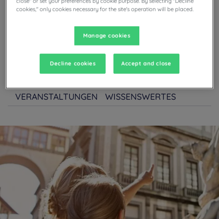
close" or set your preferences by cookie purpose. By selecting "Decline
haben, können Sie sich in Ihrem komplett ausgestatteten
cookies," only cookies necessary for the site's operation will be placed.
Zimmer entspannen.
Manage cookies
Decline cookies
Accept and close
ZUM ENTDECKEN
GASTRONOMIE
VERANSTALTUNGEN
WISSENSWERTES