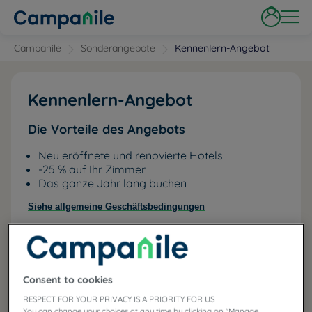
Campanile
Sonderangebote
Kennenlern-Angebot
Kennenlern-Angebot
Die Vorteile des Angebots
Neu eröffnete und renovierte Hotels
-25 % auf Ihr Zimmer
Das ganze Jahr lang buchen
Siehe allgemeine Geschäftsbedingungen
-
25
%
Consent to cookies
RESPECT FOR YOUR PRIVACY IS A PRIORITY FOR US
You can change your choices at any time by clicking on "Manage