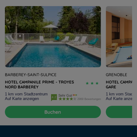
BARBEREY-SAINT-SULPICE
GRENOBLE
HOTEL CAMPANILE PRIME - TROYES
HOTEL CAMPAN
NORD BARBEREY
GARE
Hotels in Manchester
1 km vom Stadtzentrum
1 km vom Stadtz
Sehr Gut
4.2
Auf Karte anzeigen
Auf Karte anzeig
Hotels in Paris
2969 Bewertungen
Hotels in Amsterdam
Buchen
Hotels in Strassburg
Hotels in Berlin
Hotels in Leipzig
Impressum
Weekend Angebot
Hotels in Kiel
Datenschutzrichtlinie
Mitgliedsrate