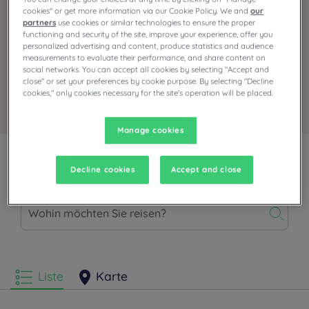
cookies" or get more information via our Cookie Policy. We and
our
partners
use cookies or similar technologies to ensure the proper
functioning and security of the site, improve your experience, offer you
personalized advertising and content, produce statistics and audience
measurements to evaluate their performance, and share content on
social networks. You can accept all cookies by selecting "Accept and
close" or set your preferences by cookie purpose. By selecting "Decline
cookies," only cookies necessary for the site's operation will be placed.
Mit diesem Angebot buchen
Manage cookies
Featured hotels
Decline cookies
Accept and close
Liste
Karte