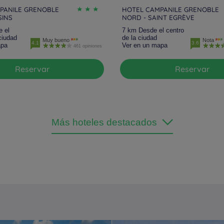
PANILE GRENOBLE
HOTEL CAMPANILE GRENOBLE
SINS
NORD - SAINT EGRÈVE
 el
7 km Desde el centro
ciudad
de la ciudad
Muy bueno
Nota
4.1
3.6
apa
Ver en un mapa
461 opiniones
Reservar
Reservar
Más hoteles destacados