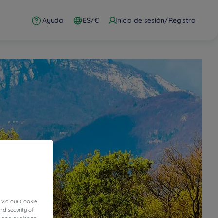
Ayuda
ES/€
Inicio de sesión/Registro
 via our Cookie
nd security of