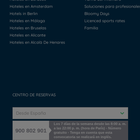
Hoteles en Amsterdam
Soluciones para profesionale
Hotels in Berlin
Bloomy Days
Hoteles en Málaga
Licenced sports rates
Hoteles en Bruselas
Familia
Hoteles en Alicante
Hoteles en Alcalà De Henares
CENTRO DE RESERVAS
Desde España
Los 7 días de la semana desde las 8:00 a. m.
a las 22:00 p. m. (hora de París) - Número
900 802 901
gratuito - Tenga en cuenta que esta
convocatoria se realizará en inglés.