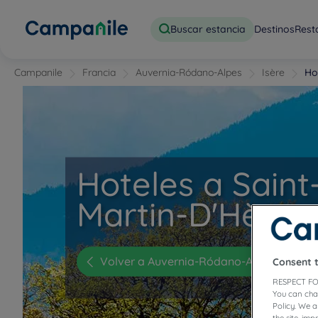
Buscar estancia
Destinos
Rest
Campanile
Francia
Auvernia-Ródano-Alpes
Isère
Ho
Hoteles a Saint
Martin-D'Hères
Volver a Auvernia-Ródano-Alpes
Consent 
RESPECT FO
You can cha
Policy. We 