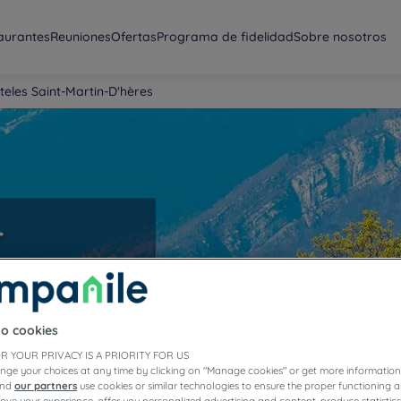
aurantes
Reuniones
Ofertas
Programa de fidelidad
Sobre nosotros
teles Saint-Martin-D'hères
-
to cookies
R YOUR PRIVACY IS A PRIORITY FOR US
nge your choices at any time by clicking on "Manage cookies" or get more information
and
our partners
use cookies or similar technologies to ensure the proper functioning a