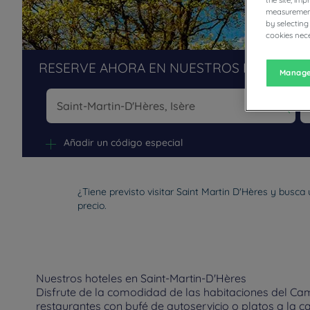
the site, im
measurement
by selecting
cookies nece
RESERVE AHORA EN NUESTROS HOTELES 
Manage
Na
Añadir un código especial
¿Tiene previsto visitar Saint Martin D'Hères y busca
precio.
Nuestros hoteles en Saint-Martin-D'Hères
Disfrute de la comodidad de las habitaciones del Cam
restaurantes con bufé de autoservicio o platos a la c