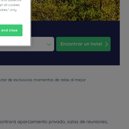
cs and audience
t all cookies
okies," only
 and close
Encontrar un hotel
ess the question mark key to get the keyboard shortcuts for changi
dar and select a date. Press the question mark key to get the keyb
frutar de exclusivos momentos de relax al mejor
contrará aparcamiento privado, salas de reuniones,