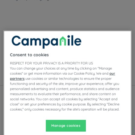
Onze hotels in Rennes
Geniet van het comfort van Campanile-kamers in
Rennes. Afhankelijk van het hotel vindt u
privéparkeergelegenheid, vergaderzalen, restaurants
Consent to cookies
met zelfbedieningsbuffetten of à-la-carte-gerechten,
RESPECT FOR YOUR PRIVACY IS A PRIORITY FOR US
evenals avondentertainment.
You can change your choices at any time by clicking on "Manage
cookies" or get more information via our Cookie Policy. We and
our
Lijst
Kaart
partners
use cookies or similar technologies to ensure the proper
functioning and security of the site, improve your experience, offer you
personalized advertising and content, produce statistics and audience
measurements to evaluate their performance, and share content on
social networks. You can accept all cookies by selecting "Accept and
close" or set your preferences by cookie purpose. By selecting "Decline
cookies," only cookies necessary for the site's operation will be placed.
Manage cookies