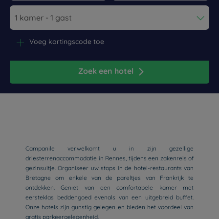
Navigate forward to interact with the calendar and select a dat
Navigate backward to interact wi
Voeg kortingscode toe
Zoek een hotel
Campanile verwelkomt u in zijn gezellige
driesterrenaccommodatie in Rennes, tijdens een zakenreis of
gezinsuitje. Organiseer uw stops in de hotel-restaurants van
Bretagne om enkele van de pareltjes van Frankrijk te
ontdekken. Geniet van een comfortabele kamer met
eersteklas beddengoed evenals van een uitgebreid buffet.
Onze hotels zijn gunstig gelegen en bieden het voordeel van
gratis parkeergelegenheid.