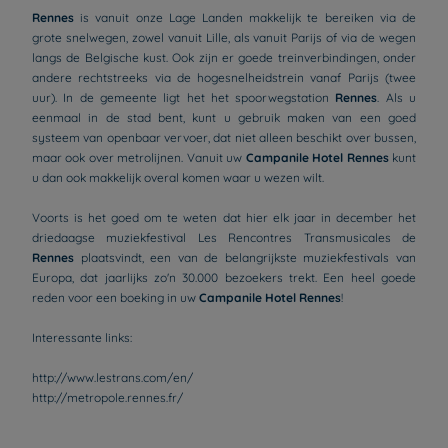
Rennes
is vanuit onze Lage Landen makkelijk te bereiken via de
grote snelwegen, zowel vanuit Lille, als vanuit Parijs of via de wegen
langs de Belgische kust. Ook zijn er goede treinverbindingen, onder
andere rechtstreeks via de hogesnelheidstrein vanaf Parijs (twee
uur). In de gemeente ligt het het spoorwegstation
Rennes
. Als u
eenmaal in de stad bent, kunt u gebruik maken van een goed
systeem van openbaar vervoer, dat niet alleen beschikt over bussen,
maar ook over metrolijnen. Vanuit uw
Campanile Hotel Rennes
kunt
u dan ook makkelijk overal komen waar u wezen wilt.
Voorts is het goed om te weten dat hier elk jaar in december het
driedaagse muziekfestival Les Rencontres Transmusicales de
Rennes
plaatsvindt, een van de belangrijkste muziekfestivals van
Europa, dat jaarlijks zo'n 30.000 bezoekers trekt. Een heel goede
reden voor een boeking in uw
Campanile Hotel Rennes
!
Interessante links:
http://www.lestrans.com/en/
Hotels in Parijs
http://metropole.rennes.fr/
Hotels in Amsterdam
Hotels in Berlijn