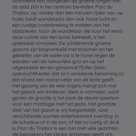
voorbeeld van, aangezien de groene longen van
de stad zich in het centrum bevinden. Parc du
Thabor, op minder dan tien minuten rijden van uw
hotel, biedt wandelaars dan ook frisse lucht en
een rustige onderbreking te midden van het
stadsleven. Voor de wandelaar die voor het eerst
deze ruimte van tien acres betreedt, is het
spektakel compleet. De schitterende groene
gazons zijn besprenkeld met bloemen en het
gekletter van de waterval is te horen tegen de
wanden van de natuurlijke grot en op het
uitgestrekte terrein genaamd l’Enfer (klein
openluchttheater dat zo'n verkeerde benaming is)
dat alvast een voorproefje van de lente geeft…
Het gezang van de vele vogels mengt zich met
het gelach van kinderen. Niets is normaler, want
gezien de grootte is het park de ideale speeltuin
voor een middagje met het gezin. Het grootste
deel van het gazon is vrij toegankelijk, voor
verschillende soorten entertainment overdag. In
de schaduw of in de zon, of het nu rustig of druk
is, Parc du Thabor is een tuin met vele gezichten
die bezoekers het sterke verlangen geeft om