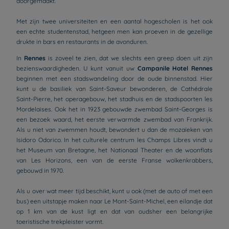
doorgemaakt.
Met zijn twee universiteiten en een aantal hogescholen is het ook
een echte studentenstad, hetgeen men kan proeven in de gezellige
drukte in bars en restaurants in de avonduren.
In
Rennes
is zoveel te zien, dat we slechts een greep doen uit zijn
bezienswaardigheden. U kunt vanuit uw
Campanile Hotel Rennes
beginnen met een stadswandeling door de oude binnenstad. Hier
kunt u de basiliek van Saint-Saveur bewonderen, de Cathédrale
Saint-Pierre, het operagebouw, het stadhuis en de stadspoorten les
Mordelaises. Ook het in 1923 gebouwde zwembad Saint-Georges is
een bezoek waard, het eerste verwarmde zwembad van Frankrijk.
Als u niet van zwemmen houdt, bewondert u dan de mozaïeken van
Isidoro Odorico. In het culturele centrum les Champs Libres vindt u
het Museum van Bretagne, het Nationaal Theater en de woonflats
van Les Horizons, een van de eerste Franse wolkenkrabbers,
gebouwd in 1970.
Als u over wat meer tijd beschikt, kunt u ook (met de auto of met een
bus) een uitstapje maken naar Le Mont-Saint-Michel, een eilandje dat
op 1 km van de kust ligt en dat van oudsher een belangrijke
toeristische trekpleister vormt.