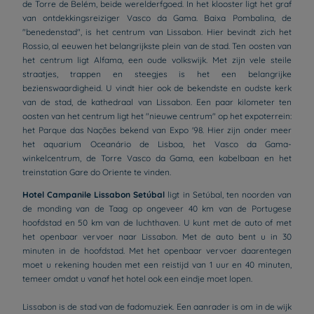
de Torre de Belém, beide werelderfgoed. In het klooster ligt het graf
van ontdekkingsreiziger Vasco da Gama. Baixa Pombalina, de
"benedenstad", is het centrum van Lissabon. Hier bevindt zich het
Rossio, al eeuwen het belangrijkste plein van de stad. Ten oosten van
het centrum ligt Alfama, een oude volkswijk. Met zijn vele steile
straatjes, trappen en steegjes is het een belangrijke
bezienswaardigheid. U vindt hier ook de bekendste en oudste kerk
van de stad, de kathedraal van Lissabon. Een paar kilometer ten
oosten van het centrum ligt het "nieuwe centrum" op het expoterrein:
het Parque das Nações bekend van Expo '98. Hier zijn onder meer
het aquarium Oceanário de Lisboa, het Vasco da Gama-
winkelcentrum, de Torre Vasco da Gama, een kabelbaan en het
treinstation Gare do Oriente te vinden.
Hotel Campanile Lissabon Setúbal
ligt in Setúbal, ten noorden van
de monding van de Taag op ongeveer 40 km van de Portugese
hoofdstad en 50 km van de luchthaven. U kunt met de auto of met
het openbaar vervoer naar Lissabon. Met de auto bent u in 30
minuten in de hoofdstad. Met het openbaar vervoer daarentegen
moet u rekening houden met een reistijd van 1 uur en 40 minuten,
temeer omdat u vanaf het hotel ook een eindje moet lopen.
Lissabon is de stad van de fadomuziek. Een aanrader is om in de wijk