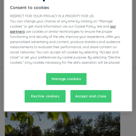
Consent to cookies
Onze hotels in Lissabon
RESPECT FOR YOUR PRIVACY IS A PRIORITY FOR US
Geniet van het comfort van Campanile-kamers in
You can change your choices at any time by clicking on "Manage
cookies" or get more information via our Cookie Policy. We and
our
Lissabon. Afhankelijk van het hotel vindt u
partners
use cookies or similar technologies to ensure the proper
privéparkeergelegenheid, vergaderzalen, restaurants
functioning and security of the site, improve your experience, offer you
met zelfbedieningsbuffetten of à-la-carte-gerechten,
personalized advertising and content, produce statistics and audience
evenals avondentertainment.
measurements to evaluate their performance, and share content on
social networks. You can accept all cookies by selecting "Accept and
close" or set your preferences by cookie purpose. By selecting "Decline
Lijst
Kaart
cookies," only cookies necessary for the site's operation will be placed.
Manage cookies
Decline cookies
Accept and close