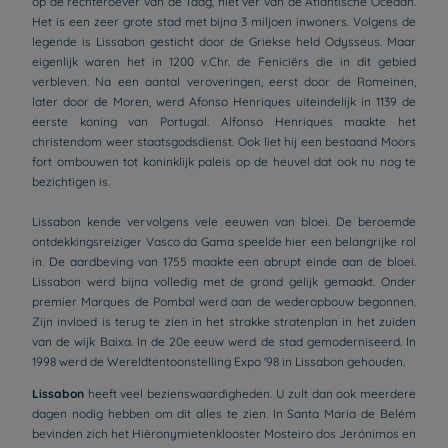
op de rechteroever van de Taag, niet ver van de Atlantische Oceaan.
Het is een zeer grote stad met bijna 3 miljoen inwoners. Volgens de
legende is Lissabon gesticht door de Griekse held Odysseus. Maar
eigenlijk waren het in 1200 v.Chr. de Feniciërs die in dit gebied
verbleven. Na een aantal veroveringen, eerst door de Romeinen,
later door de Moren, werd Afonso Henriques uiteindelijk in 1139 de
eerste koning van Portugal. Alfonso Henriques maakte het
christendom weer staatsgodsdienst. Ook liet hij een bestaand Moors
fort ombouwen tot koninklijk paleis op de heuvel dat ook nu nog te
bezichtigen is.
Lissabon kende vervolgens vele eeuwen van bloei. De beroemde
ontdekkingsreiziger Vasco da Gama speelde hier een belangrijke rol
in. De aardbeving van 1755 maakte een abrupt einde aan de bloei.
Lissabon werd bijna volledig met de grond gelijk gemaakt. Onder
premier Marques de Pombal werd aan de wederopbouw begonnen.
Zijn invloed is terug te zien in het strakke stratenplan in het zuiden
van de wijk Baixa. In de 20e eeuw werd de stad gemoderniseerd. In
1998 werd de Wereldtentoonstelling Expo '98 in Lissabon gehouden.
Lissabon
heeft veel bezienswaardigheden. U zult dan ook meerdere
dagen nodig hebben om dit alles te zien. In Santa Maria de Belém
bevinden zich het Hiëronymietenklooster Mosteiro dos Jerónimos en