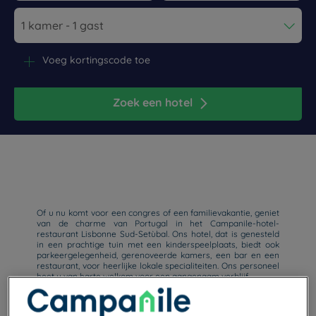
Navigate forward to interact with the calendar and select a dat
Navigate backward to interact wi
Voeg kortingscode toe
Zoek een hotel
Of u nu komt voor een congres of een familievakantie, geniet
van de charme van Portugal in het Campanile-hotel-
restaurant Lisbonne Sud-Setùbal. Ons hotel, dat is genesteld
in een prachtige tuin met een kinderspeelplaats, biedt ook
parkeergelegenheid, gerenoveerde kamers, een bar en een
restaurant, voor heerlijke lokale specialiteiten. Ons personeel
heet u van harte welkom voor een aangenaam verblijf.