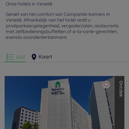
Onze hotels in Venetië
Geniet van het comfort van Campanile-kamers in
Venetië. Afhankelijk van het hotel vindt u
privéparkeergelegenheid, vergaderzalen, restaurants
met zelfbedieningsbuffetten of à-la-carte-gerechten,
evenals avondentertainment.
Lijst
Kaart
O
n
t
d
e
k
d
e
a
n
d
e
r
e
m
e
r
k
e
n
v
a
n
d
e
L
o
u
v
r
e
H
o
t
e
l
s
G
r
o
u