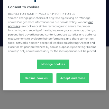
Navigate forward to interact with the calendar and select a dat
Navigate backward to interact wi
Consent to cookies
RESPECT FOR YOUR PRIVACY IS A PRIORITY FOR US
You can change your choices at any time by clicking on "Manage
Voeg kortingscode toe
cookies" or get more information via our Cookie Policy. We and
our
partners
use cookies or similar technologies to ensure the proper
functioning and security of the site, improve your experience, offer you
personalized advertising and content, produce statistics and audience
Zoek een hotel
measurements to evaluate their performance, and share content on
social networks. You can accept all cookies by selecting "Accept and
close" or set your preferences by cookie purpose. By selecting "Decline
cookies," only cookies necessary for the site's operation will be placed.
Manage cookies
Denkt u aan een verblijf in Venetië en zoekt u een hotel?
Decline cookies
Accept and close
Campanile biedt u comfortabele kamers en nodigt u uit voor
een heerlijke break tegen de beste prijs!