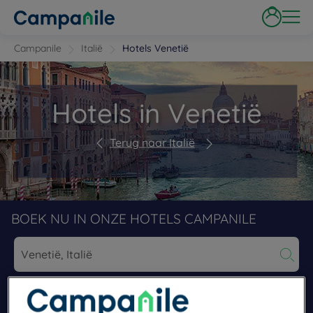
Campanile
Italië
Hotels Venetië
Hotels in Venetië
Terug naar Italië
BOEK NU IN ONZE HOTELS CAMPANILE