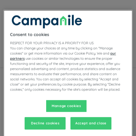
Onze hotels in Toulouse
Geniet van het comfort van Campanile-kamers in
Toulouse. Afhankelijk van het hotel vindt u
privéparkeergelegenheid, vergaderzalen, restaurants
Consent to cookies
met zelfbedieningsbuffetten of à-la-carte-gerechten,
RESPECT FOR YOUR PRIVACY IS A PRIORITY FOR US
evenals avondentertainment.
You can change your choices at any time by clicking on "Manage
cookies" or get more information via our Cookie Policy. We and
our
partners
use cookies or similar technologies to ensure the proper
Lijst
Kaart
functioning and security of the site, improve your experience, offer you
personalized advertising and content, produce statistics and audience
measurements to evaluate their performance, and share content on
social networks. You can accept all cookies by selecting "Accept and
close" or set your preferences by cookie purpose. By selecting "Decline
cookies," only cookies necessary for the site's operation will be placed.
Manage cookies
Decline cookies
Accept and close