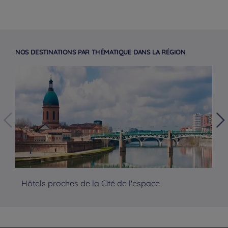
NOS DESTINATIONS PAR THÉMATIQUE DANS LA RÉGION
Hotels in Parijs
Hôtels proches de la Cité de l'espace
Hô
Hotels in Amsterdam
Hotels in Berlijn
Hotels in Rotterdam
Hotels in Brussel
Juridische kennisgeving