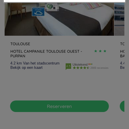
TOULOUSE
TOU
HOTEL CAMPANILE TOULOUSE OUEST -
HOTE
PURPAN
BALM
4.2 km Van het stadscentrum
4.4 
Uitstekend
4.5
Bekijk op een kaart
Bekij
2669 recensies
Reserveren