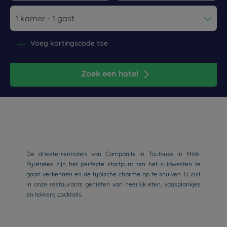
Navigate forward to interact with the calendar and select a dat
Navigate backward to interact wi
Voeg kortingscode toe
Zoek een hotel
De driesterrenhotels van Campanile in Toulouse in Midi-
Pyrénées zijn het perfecte startpunt om het zuidwesten te
gaan verkennen en de typische charme op te snuiven. U zult
in onze restaurants genieten van heerlijk eten, kaasplankjes
en lekkere cocktails.