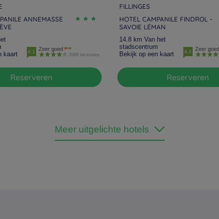
E
FILLINGES
PANILE ANNEMASSE
HOTEL CAMPANILE FINDROL -
NÈVE
SAVOIE LÉMAN
et
14.8 km Van het
m
stadscentrum
Zeer goed
Zeer goe
4.1
4.2
n kaart
Bekijk op een kaart
2066 recensies
Reserveren
Reserveren
Meer uitgelichte hotels