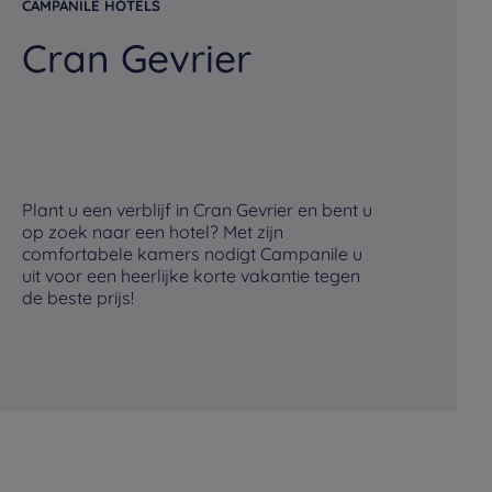
CAMPANILE HOTELS
CA
Cran Gevrier
M
Plant u een verblijf in Cran Gevrier en bent u
Pl
op zoek naar een hotel? Met zijn
op
comfortabele kamers nodigt Campanile u
co
uit voor een heerlijke korte vakantie tegen
ui
de beste prijs!
de 