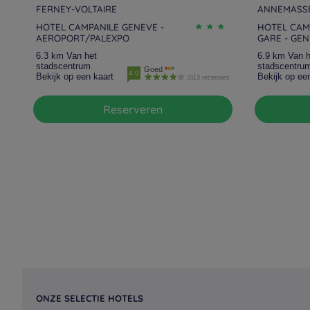
FERNEY-VOLTAIRE
ANNEMASS
HOTEL CAMPANILE GENEVE -
HOTEL CAM
AEROPORT/PALEXPO
GARE - GE
6.3 km Van het
6.9 km Van h
stadscentrum
stadscentru
Goed
4.0
Bekijk op een kaart
Bekijk op ee
3113 recensies
Reserveren
ONZE SELECTIE HOTELS