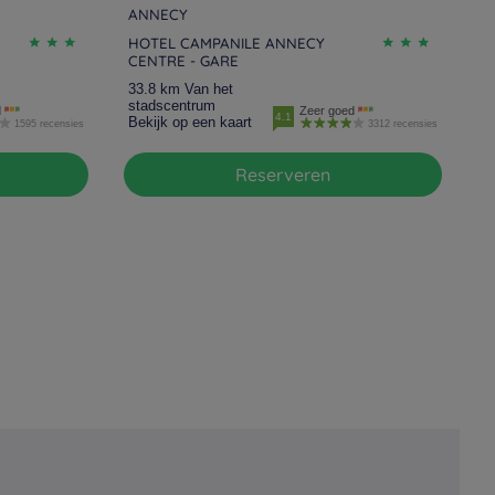
ANNECY
HOTEL CAMPANILE ANNECY
CENTRE - GARE
33.8 km Van het
stadscentrum
d
Zeer goed
4.1
Bekijk op een kaart
1595 recensies
3312 recensies
Reserveren