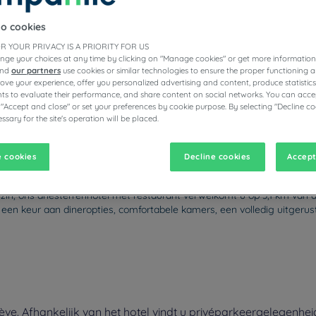
to cookies
R YOUR PRIVACY IS A PRIORITY FOR US
nge your choices at any time by clicking on "Manage cookies" or get more information
and
our partners
use cookies or similar technologies to ensure the proper functioning a
prove your experience, offer you personalized advertising and content, produce statisti
s to evaluate their performance, and share content on social networks. You can accep
 "Accept and close" or set your preferences by cookie purpose. By selecting "Decline co
ssary for the site's operation will be placed.
vigate forward to interact with the calendar and select a date. Pr
Navigate backward to interact with the calen
 cookies
Decline cookies
Accept
gezin, ons driesterrenhotel met restaurant verwelkomt u op 3,1 km van 
an een keur aan dineropties, comfortabele kamers, een volledig uitger
e. Afhankelijk van het hotel vindt u privéparkeergelegenhei