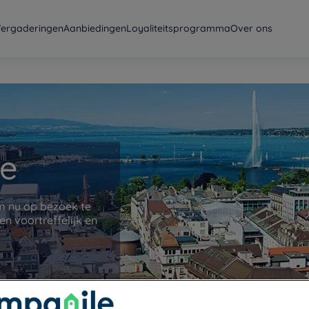
ergaderingen
Aanbiedingen
Loyaliteitsprogramma
Over ons
ve
om nu op bezoek te
n voortreffelijk en