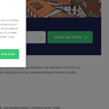
 via our Cookie
nd security of
cs and audience
t all cookies
Zoek een hotel
okies," only
ess the question mark key to get the keyboard shortcuts for changi
dar and select a date. Press the question mark key to get the keyb
 and close
de internationale luchthaven van Genève-Cointrin en
uste vergaderruimte, parkeergelegenheid en gratis
d, vergaderzalen, restaurants met