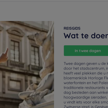
REISGIDS
Wat te doe
In twee dagen
Twee dagen geven u de 
door het stadscentrum, i
heeft veel plekken die 
bloemenklok Horloge Fle
waterfontein en het Pale
traditionele restaurants
dag besteden aan winkel
hoogwaardige sieraden, e
u vindt iets voor elke sm
Zwitserse stad, is Genèv