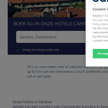
Consent 
RESPECT FO
You can cha
BOEK NU IN ONZE HOTELS CAMPANILE
Policy. We 
the site, im
measurement
by selecting
cookies nece
Na
Voeg kortingscode toe
Manage
Of u nu voor zaken reist of vakantie viert met het 
op 8,3 km van het treinstation. U kunt profiteren v
wifi in het hotel.
Onze hotels in Genève
Geniet van het comfort van Campanile-kamers in Genèv