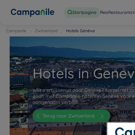
Startpagina
Reis
Restaurants
V
Campanile
Zwitserland
Hotels Genève
Hotels in Gene
Wilt u ertussenuit naar Genève? Aarzel niet 
gaan met Campanile-hotels in Genève voor ee
aangenaam verblijf!
Terug naar Zwitserland