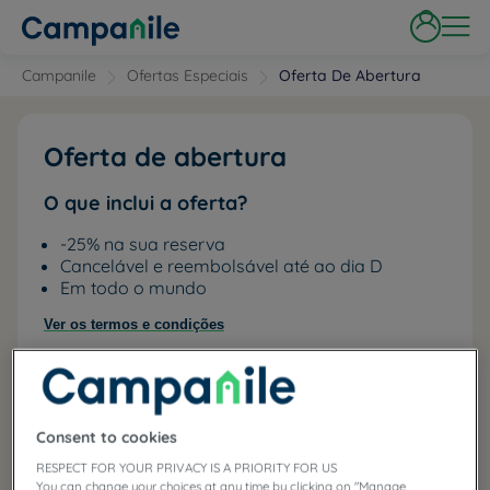
Campanile
Ofertas Especiais
Oferta De Abertura
Oferta de abertura
O que inclui a oferta?
-25% na sua reserva
Cancelável e reembolsável até ao dia D
Em todo o mundo
Ver os termos e condições
-
25
%
Consent to cookies
RESPECT FOR YOUR PRIVACY IS A PRIORITY FOR US
You can change your choices at any time by clicking on "Manage