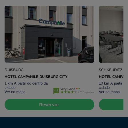
DUISBURG
SCHKEUDITZ
HOTEL CAMPANILE DUISBURG CITY
HOTEL CAMPANI
1 km A partir do centro da
10 km A partir do
cidade
cidade
Very Good
4.2
Ver no mapa
Ver no mapa
Hotéis em Portugal
4707 opiniões
Hotéis em Lisboa
Reservar
Hotéis em Setúbal
Hotels in Paris
Hotels in Bordeaux
Avisos legais
Hotels in Amsterdam
Política de Dados Pessoais
Weekend Oferta