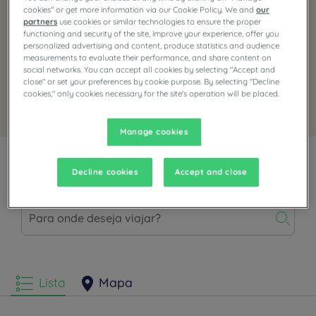
cookies" or get more information via our Cookie Policy. We and
our
partners
use cookies or similar technologies to ensure the proper
functioning and security of the site, improve your experience, offer you
personalized advertising and content, produce statistics and audience
measurements to evaluate their performance, and share content on
social networks. You can accept all cookies by selecting "Accept and
close" or set your preferences by cookie purpose. By selecting "Decline
cookies," only cookies necessary for the site's operation will be placed.
Book with this offer
Manage cookies
Apresentação dos hotéis
Decline cookies
Accept and close
Lista
Mapa