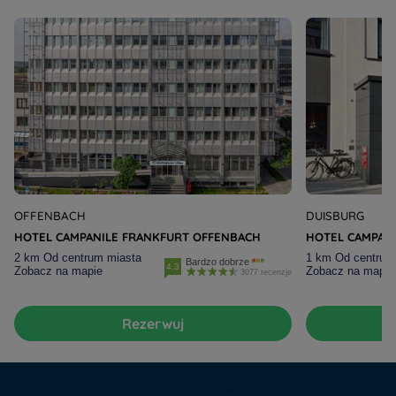
OFFENBACH
DUISBURG
HOTEL CAMPANILE FRANKFURT OFFENBACH
HOTEL CAMPANI
Hotele - Wrocław
2 km Od centrum miasta
1 km Od centrum
Bardzo dobrze
Hotele - Paryż
4.3
Zobacz na mapie
Zobacz na mapie
3077 recenzje
Hotele - Kraków
Hotele - Amsterdam
Rezerwuj
Hotele - Jura
Hotele - Lublin
Hotele - Poznań
Informacje prawne
Hotele - Warszawa
Oferta na Weekend
Ochrona Danych Osobowych