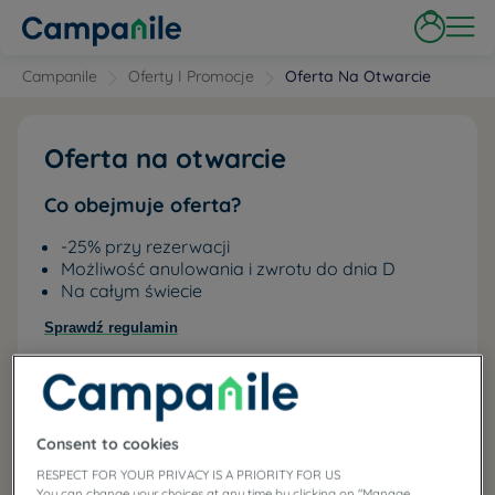
Campanile
Oferty I Promocje
Oferta Na Otwarcie
Oferta na otwarcie
Co obejmuje oferta?
-25% przy rezerwacji
Możliwość anulowania i zwrotu do dnia D
Na całym świecie
Sprawdź regulamin
-
25
%
Consent to cookies
RESPECT FOR YOUR PRIVACY IS A PRIORITY FOR US
You can change your choices at any time by clicking on "Manage