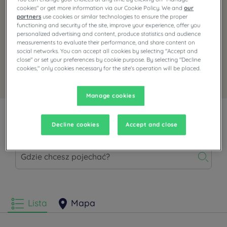
cookies" or get more information via our Cookie Policy. We and
our
partners
use cookies or similar technologies to ensure the proper
functioning and security of the site, improve your experience, offer you
personalized advertising and content, produce statistics and audience
measurements to evaluate their performance, and share content on
social networks. You can accept all cookies by selecting "Accept and
close" or set your preferences by cookie purpose. By selecting "Decline
cookies," only cookies necessary for the site's operation will be placed.
Dokonaj rezerwacji, korzystając z tej oferty
Manage cookies
Opisane hotele
Decline cookies
Accept and close
Lista
Mapa