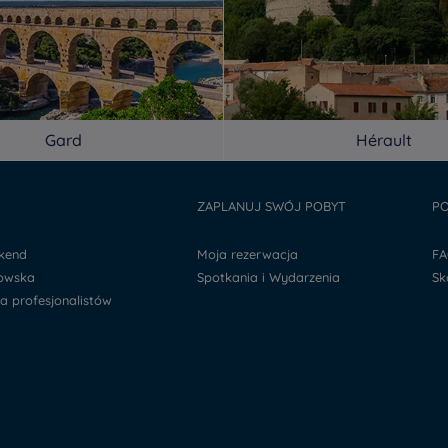
Gard
Hérault
Y
ZAPLANUJ SWÓJ POBYT
PO
ekend
Moja rezerwacja
F
kowska
Spotkania i Wydarzenia
S
la profesjonalistów