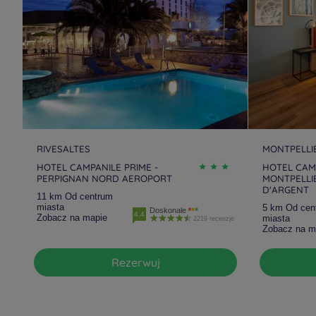
RIVESALTES
MONTPELLI
HOTEL CAMPANILE PRIME -
HOTEL CAM
PERPIGNAN NORD AEROPORT
MONTPELLIE
D'ARGENT
11 km Od centrum
miasta
5 km Od cen
Doskonale
4.4
Zobacz na mapie
miasta
2219 recenzje
Zobacz na m
Rezerwuj