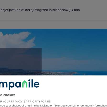
racje
Spotkania
Oferty
Program lojalnościowy
O nas
to cookies
R YOUR PRIVACY IS A PRIORITY FOR US
nge your choices at any time by clicking on "Manage cookies" or get more information