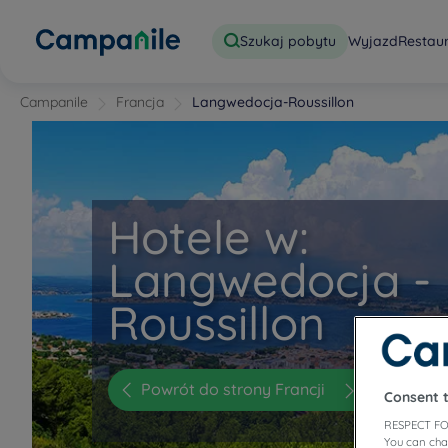
Szukaj pobytu
Wyjazd
Restau
Campanile
Francja
Langwedocja-Roussillon
Hotele w:
Langwedocja -
Roussillon
Powrót do strony Francji
Consent 
RESPECT FO
You can cha