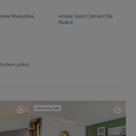
otele
Rivesaltes
Hotele
Saint Clément De
Rivière
mfortem pokoi
Odnowiony hotel