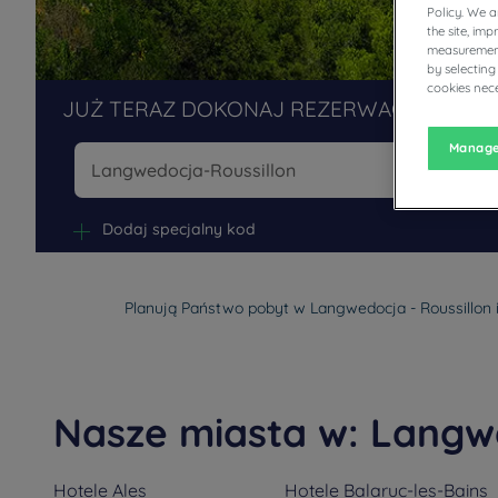
Policy. We 
the site, im
measurement
by selecting
cookies nece
JUŻ TERAZ DOKONAJ REZERWACJI W NAS
Manage
Na
Dodaj specjalny kod
Planują Państwo pobyt w Langwedocja - Roussillon i
Nasze miasta w: Langwe
Hotele
Ales
Hotele
Balaruc-les-Bains