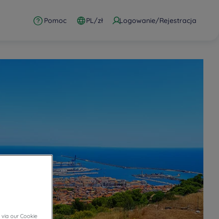
Pomoc
PL/zł
Logowanie/Rejestracja
 via our Cookie