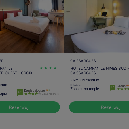
ER
CAISSARGUES
PANILE
HOTEL CAMPANILE NIMES SUD -
R OUEST - CROIX
CAISSARGUES
2 km Od centrum
miasta
trum
Grade
3.6
Zobacz na mapie
Bardzo dobrze
4.2
apie
1372 recenzje
Rezerwuj
Rezerwuj