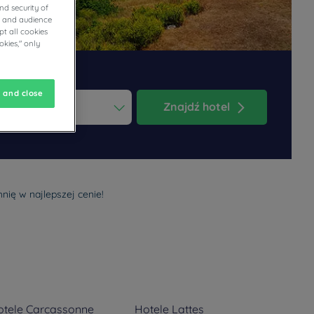
nd security of
cs and audience
t all cookies
okies," only
 and close
Znajdź hotel
ess the question mark key to get the keyboard shortcuts for changi
dar and select a date. Press the question mark key to get the keyb
nię w najlepszej cenie!
otele
Carcassonne
Hotele
Lattes