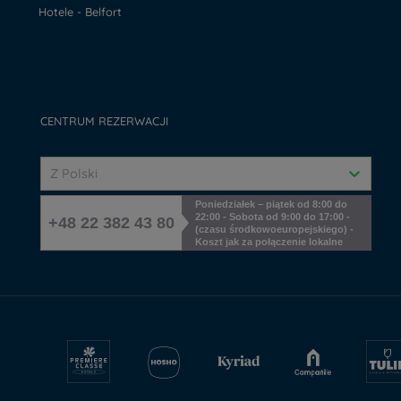
Hotele - Belfort
CENTRUM REZERWACJI
Z Polski
Poniedziałek – piątek od 8:00 do
22:00 - Sobota od 9:00 do 17:00 -
+48 22 382 43 80
(czasu środkowoeuropejskiego) -
Koszt jak za połączenie lokalne