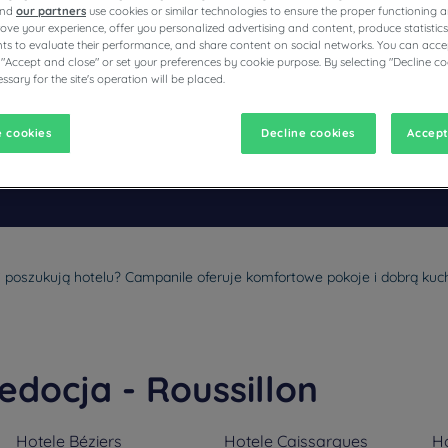
and
our partners
use cookies or similar technologies to ensure the proper functioning a
prove your experience, offer you personalized advertising and content, produce statisti
s to evaluate their performance, and share content on social networks. You can accep
 "Accept and close" or set your preferences by cookie purpose. By selecting "Decline co
ssary for the site's operation will be placed.
ZYCH HOTELACH CAMPANILE
 cookies
Decline cookies
Accept
vigate forward to interact with the calendar and select a date. Pr
Navigate backward to interact with the calen
 poszukują hotelu? Campanile oferuje komfortowe pokoje i dobrą kuch
docja - Roussillon
Hotele
Béziers
Hotele
Caissargues
H