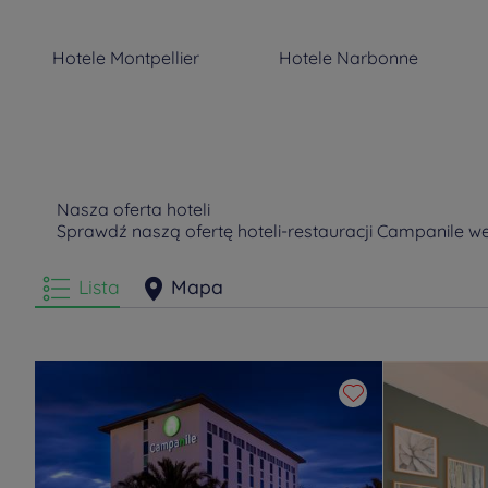
Hotele
Montpellier
Hotele
Narbonne
Hotele
Saint Jean De
Hotele
Sete
Védas
Nasza oferta hoteli
Sprawdź naszą ofertę hoteli-restauracji Campanile w
Lista
Mapa