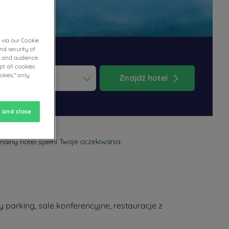
 via our Cookie
nd security of
cs and audience
t all cookies
okies," only
Znajdź hotel
ess the question mark key to get the keyboard shortcuts for changi
dar and select a date. Press the question mark key to get the keyb
 and close
alny hotel spełni Twoje oczekiwania.
parking, sale konferencyjne, restauracje z