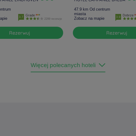
entrum
47.9 km Od centrum
miasta
Grade
Dobrze
3.7
3.9
apie
Zobacz na mapie
2299 recenzje
Rezerwuj
Rezerwuj
Więcej polecanych hoteli