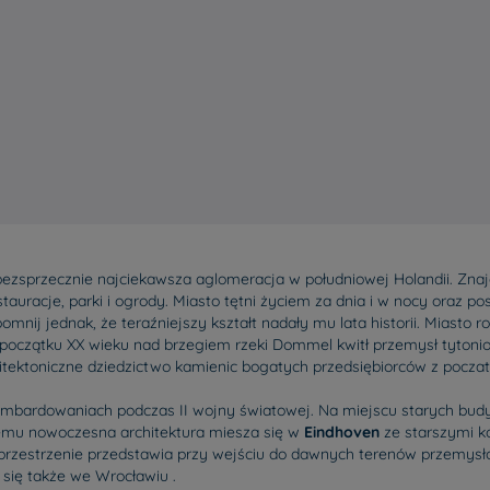
 bezsprzecznie najciekawsza aglomeracja w południowej Holandii. Zna
tauracje, parki i ogrody. Miasto tętni życiem za dnia i w nocy oraz po
nij jednak, że teraźniejszy kształt nadały mu lata historii. Miasto r
 początku XX wieku nad brzegiem rzeki Dommel kwitł przemysł tytoni
hitektoniczne dziedzictwo kamienic bogatych przedsiębiorców z pocza
ombardowaniach podczas II wojny światowej. Na miejscu starych budy
zemu nowoczesna architektura miesza się w
Eindhoven
ze starszymi ko
 przestrzenie przedstawia przy wejściu do dawnych terenów przemysł
 się także we Wrocławiu .