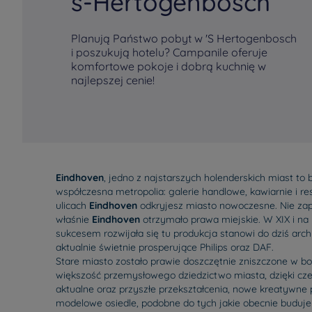
s-Hertogenbosch
Planują Państwo pobyt w 'S Hertogenbosch
i poszukują hotelu? Campanile oferuje
komfortowe pokoje i dobrą kuchnię w
najlepszej cenie!
Eindhoven
, jedno z najstarszych holenderskich miast to
współczesna metropolia: galerie handlowe, kawiarnie i res
ulicach
Eindhoven
odkryjesz miasto nowoczesne. Nie zapom
właśnie
Eindhoven
otrzymało prawa miejskie. W XIX i na
sukcesem rozwijała się tu produkcja stanowi do dziś arc
aktualnie świetnie prosperujące Philips oraz DAF.
Stare miasto zostało prawie doszczętnie zniszczone w b
większość przemysłowego dziedzictwo miasta, dzięki c
aktualne oraz przyszłe przekształcenia, nowe kreatywne
modelowe osiedle, podobne do tych jakie obecnie buduje