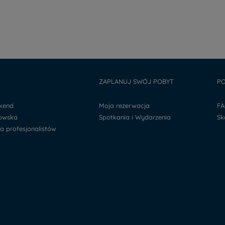
Y
ZAPLANUJ SWÓJ POBYT
PO
ekend
Moja rezerwacja
F
kowska
Spotkania i Wydarzenia
S
la profesjonalistów