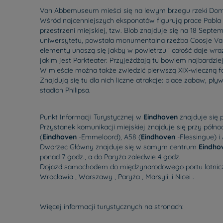
Van Abbemuseum mieści się na lewym brzegu rzeki D
Wśród najcenniejszych eksponatów figurują prace Pabla 
przestrzeni miejskiej, tzw. Blob znajduje się na 18 Sept
uniwersytetu, powstała monumentalna rzeźba Coosje Van 
elementy unoszą się jakby w powietrzu i całość daje w
jakim jest Parkteater. Przyjeżdżają tu bowiem najbardzie
W mieście można także zwiedzić pierwszą XIX-wieczną f
Znajdują się tu dla nich liczne atrakcje: place zabaw, pły
stadion Philipsa.
Punkt Informacji Turystycznej w
Eindhoven
znajduje się 
Przystanek komunikacji miejskiej znajduje się przy półno
(
Eindhoven
-Emmeloord), A58 (
Eindhoven
-Flessingue) i
Dworzec Główny znajduje się w samym centrum
Eindho
ponad 7 godz., a do Paryża zaledwie 4 godz.
Dojazd samochodem do międzynarodowego portu lotnic
Wrocławia , Warszawy , Paryża , Marsylii i Nicei .
Więcej informacji turystycznych na stronach: