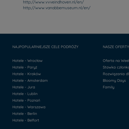
http://www.vvveindhoven.nl/en/
http://www.vanabbemuseum.nl/en/
NAJPOPULARNIEJSZE CELE PODRÓŻY
NASZE OFERT
Hotele - Wrocław
Oferta na We
Hotele - Paryż
Stawka człon
Hotele - Kraków
Rozwiązania d
Hotele - Amsterdam
Bloomy Days
Hotele - Jura
Family
Hotele - Lublin
Hotele - Poznań
Hotele - Warszawa
Hotele - Berlin
Hotele - Belfort