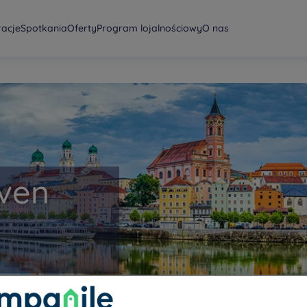
racje
Spotkania
Oferty
Program lojalnościowy
O nas
oven