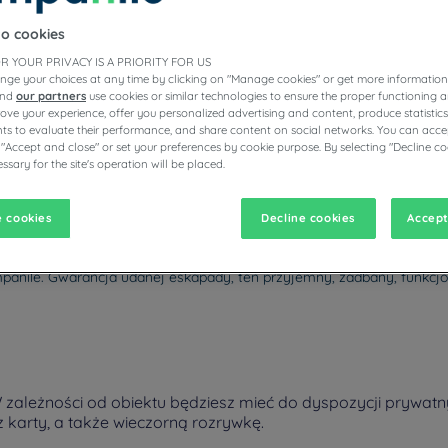
to cookies
R YOUR PRIVACY IS A PRIORITY FOR US
nge your choices at any time by clicking on "Manage cookies" or get more information
ZYCH HOTELACH CAMPANILE
and
our partners
use cookies or similar technologies to ensure the proper functioning a
prove your experience, offer you personalized advertising and content, produce statisti
s to evaluate their performance, and share content on social networks. You can accep
 "Accept and close" or set your preferences by cookie purpose. By selecting "Decline co
ssary for the site's operation will be placed.
vigate forward to interact with the calendar and select a date. Pr
Navigate backward to interact with the calen
 cookies
Decline cookies
Accept
panile. Gwarancja udanej eskapady, ten przyjemny, zadbany, funkcjon
zależności od obiektu będziesz mieć do dyspozycji prywatny 
karty, a także wieczorną rozrywkę.