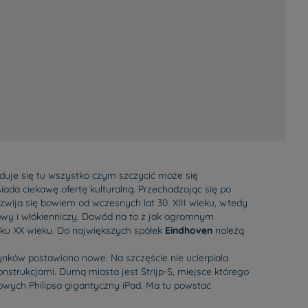
jduje się tu wszystko czym szczycić może się
siada ciekawę ofertę kulturalną. Przechadzając się po
ozwija się bowiem od wczesnych lat 30. XIII wieku, wtedy
owy i włókienniczy. Dowód na to z jak ogromnym
tku XX wieku. Do największych spółek
Eindhoven
należą
nków postawiono nowe. Na szczęście nie ucierpiala
nstrukcjami. Dumą miasta jest Strijp-S, miejsce którego
owych Philipsa gigantyczny iPad. Ma tu powstać