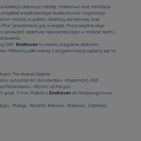
a kolekcja obejmuje rzeźbę, malarstwo oraz instalacje.
y przykład współczesnego budownictwa i organizacji
ntrum miasta, w pobliżu dzielnicy biznesowej oraz
 Pins" przedstawia grę w kręgle. Poszczególne jego
o sprawdzić repertuar najważniejszego w mieście teatru,
dstawienia.
rmy DAF.
Eindhoven
to miasto przyjazne dzieciom.
isko. Miłośnicy piłki nożnej z przyjemnością wybiorą się na
n
jest The Huevel Galerie.
aniu autostrad A2 (Amsterdam -Maastricht), A50
 od Rotterdamu i 450 km od Paryża .
15 godz. 11 min. Podróż z
Eindhoven
do Strasburga trwa
ytu , Malagi , Alicante ,Katowic , Krakowa , Gdańska ,