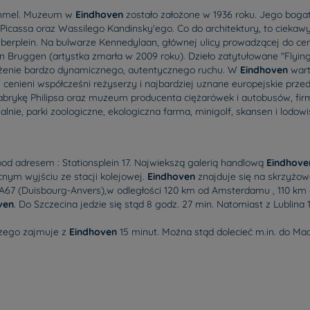
ommel. Muzeum w
Eindhoven
zostało założone w 1936 roku. Jego bogat
Picassa oraz Wassilego Kandinsky'ego. Co do architektury, to ciekaw
emberplein. Na bulwarze Kennedylaan, głównej ulicy prowadzącej do ce
Bruggen (artystka zmarła w 2009 roku). Dzieło zatytułowane "Flying
rażenie bardzo dynamicznego, autentycznego ruchu. W
Eindhoven
wart
j cenieni współcześni reżyserzy i najbardziej uznane europejskie prze
abrykę Philipsa oraz muzeum producenta ciężarówek i autobusów, fi
walnie, parki zoologiczne, ekologiczna farma, minigolf, skansen i lodow
pod adresem : Stationsplein 17. Najwiekszą galerią handlową
Eindhove
cnym wyjściu ze stacji kolejowej.
Eindhoven
znajduje się na skrzyżow
 A67 (Duisbourg-Anvers),w odległości 120 km od Amsterdamu , 110 km
ven
. Do Szczecina jedzie się stąd 8 godz. 27 min. Natomiast z Lublina 
zego zajmuje z
Eindhoven
15 minut. Można stąd dolecieć m.in. do Madr