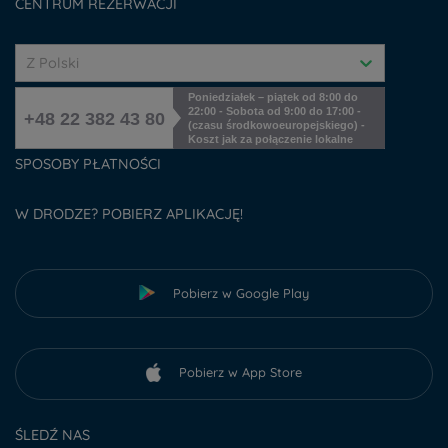
CENTRUM REZERWACJI
Z Polski
Poniedziałek – piątek od 8:00 do
22:00 - Sobota od 9:00 do 17:00 -
+48 22 382 43 80
(czasu środkowoeuropejskiego) -
Koszt jak za połączenie lokalne
SPOSOBY PŁATNOŚCI
W DRODZE? POBIERZ APLIKACJĘ!
Pobierz w Google Play
Pobierz w App Store
ŚLEDŹ NAS