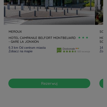
MEROUX
SOC
HOTEL CAMPANILE BELFORT MONTBELIARD
HOT
- GARE LA JONXION
SOC
6.3 km Od centrum miasta
14.1
Doskonale
4.4
Zobacz na mapie
Zoba
920 recenzje
Rezerwuj