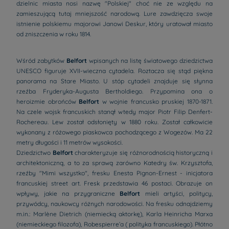
dzielnic miasta nosi nazwę "Polskiej" choć nie ze względu na
zamieszującą tutaj mniejszość narodową. Lure zawdzięcza swoje
istnienie polskiemu majorowi Janowi Deskur, który uratował miasto
od zniszczenia w roku 1814.
Wśród zabytków
Belfort
wpisanych na listę światowego dziedzictwa
UNESCO figuruje XVII-wieczna cytadela. Roztacza się stąd piękna
panorama na Stare Miasto. U stóp cytadeli znajduje się słynna
rzeźba Fryderyka-Augusta Bertholdiego. Przypomina ona o
heroizmie obrońców
Belfort
w wojnie francusko pruskiej 1870-1871.
Na czele wojsk francuskich stanął wtedy major Piotr Filip Denfert-
Rochereau. Lew został odsłonięty w 1880 roku. Został całkowicie
wykonany z różowego piaskowca pochodzącego z Wogezów. Ma 22
metry długości i 11 metrów wysokości.
Dziedzictwo
Belfort
charakteryzuje się różnorodnością historyczną i
architektoniczną, a to za sprawą zarówno Katedry św. Krzysztofa,
rzeźby "Mimi wszystko", fresku Enesta Pignon-Ernest - inicjatora
francuskiej street art. Fresk przedstawia 46 postaci. Obrazuje on
wpływy, jakie na przygraniczne
Belfort
mieli artyści, politycy,
przywódcy, naukowcy różnych narodowości. Na fresku odnajdziemy
m.in.: Marlène Dietrich (niemiecką aktorkę), Karla Heinricha Marxa
(niemieckiego filozofa), Robespierre’a ( polityka francuskiego). Płótno