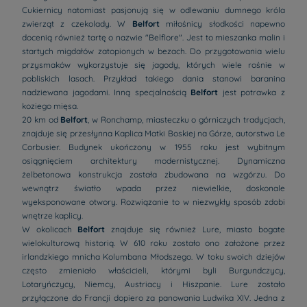
Cukiernicy natomiast pasjonują się w odlewaniu dumnego króla
zwierząt z czekolady. W
Belfort
miłośnicy słodkości napewno
docenią również tartę o nazwie "Belflore". Jest to mieszanka malin i
startych migdałów zatopionych w bezach. Do przygotowania wielu
przysmaków wykorzystuje się jagody, których wiele rośnie w
pobliskich lasach. Przykład takiego dania stanowi baranina
nadziewana jagodami. Inną specjalnością
Belfort
jest potrawka z
koziego mięsa.
20 km od
Belfort
, w Ronchamp, miasteczku o górniczych tradycjach,
znajduje się przesłynna Kaplica Matki Boskiej na Górze, autorstwa Le
Corbusier. Budynek ukończony w 1955 roku jest wybitnym
osiągnięciem architektury modernistycznej. Dynamiczna
żelbetonowa konstrukcja została zbudowana na wzgórzu. Do
wewnątrz światło wpada przez niewielkie, doskonale
wyeksponowane otwory. Rozwiązanie to w niezwykły sposób zdobi
wnętrze kaplicy.
W okolicach
Belfort
znajduje się również Lure, miasto bogate
wielokulturową historią. W 610 roku zostało ono założone przez
irlandzkiego mnicha Kolumbana Młodszego. W toku swoich dziejów
często zmieniało właścicieli, którymi byli Burgundczycy,
Lotaryńczycy, Niemcy, Austriacy i Hiszpanie. Lure zostało
przyłączone do Francji dopiero za panowania Ludwika XIV. Jedna z