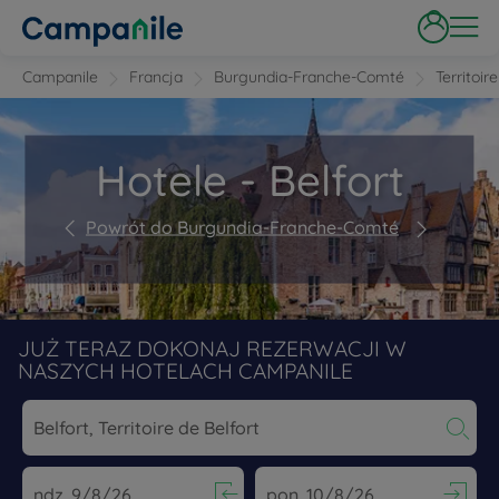
Campanile
Francja
Burgundia-Franche-Comté
Territoir
Hotele - Belfort
Powrót do Burgundia-Franche-Comté
JUŻ TERAZ DOKONAJ REZERWACJI W
NASZYCH HOTELACH CAMPANILE