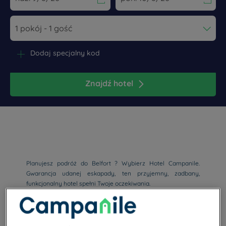
Navigate forward to interact with the calendar and select a dat
Navigate backward to interact wi
Dodaj specjalny kod
Znajdź hotel
Planujesz podróż do Belfort ? Wybierz Hotel Campanile.
Gwarancja udanej eskapady, ten przyjemny, zadbany,
funkcjonalny hotel spełni Twoje oczekiwania.