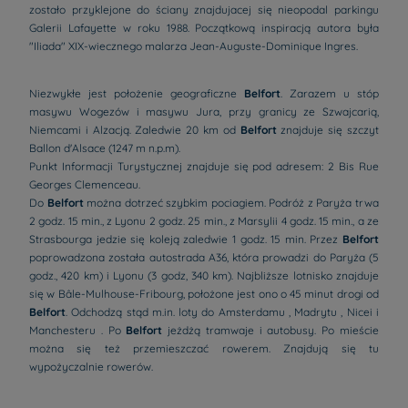
zostało przyklejone do ściany znajdujacej się nieopodal parkingu
Galerii Lafayette w roku 1988. Początkową inspiracją autora była
"Iliada" XIX-wiecznego malarza Jean-Auguste-Dominique Ingres.
Niezwykłe jest położenie geograficzne
Belfort
. Zarazem u stóp
masywu Wogezów i masywu Jura, przy granicy ze Szwajcarią,
Niemcami i Alzacją. Zaledwie 20 km od
Belfort
znajduje się szczyt
Ballon d'Alsace (1247 m n.p.m).
Punkt Informacji Turystycznej znajduje się pod adresem: 2 Bis Rue
Georges Clemenceau.
Do
Belfort
można dotrzeć szybkim pociagiem. Podróż z Paryża trwa
2 godz. 15 min., z Lyonu 2 godz. 25 min., z Marsylii 4 godz. 15 min., a ze
Strasbourga jedzie się koleją zaledwie 1 godz. 15 min. Przez
Belfort
poprowadzona została autostrada A36, która prowadzi do Paryża (5
godz., 420 km) i Lyonu (3 godz, 340 km). Najbliższe lotnisko znajduje
się w Bâle-Mulhouse-Fribourg, położone jest ono o 45 minut drogi od
Belfort
. Odchodzą stąd m.in. loty do Amsterdamu , Madrytu , Nicei i
Manchesteru . Po
Belfort
jeżdżą tramwaje i autobusy. Po mieście
można się też przemieszczać rowerem. Znajdują się tu
wypożyczalnie rowerów.