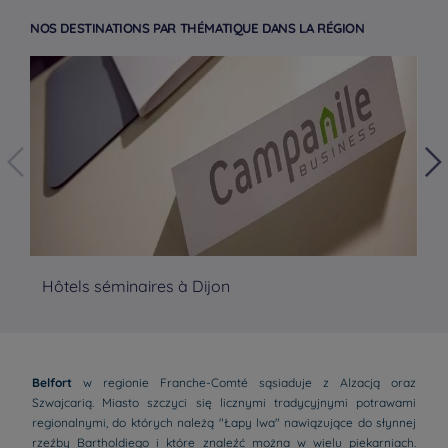
NOS DESTINATIONS PAR THÉMATIQUE DANS LA RÉGION
Hôtels séminaires à Dijon
Hô
Belfort
w regionie Franche-Comté sąsiaduje z Alzacją oraz
Szwajcarią. Miasto szczyci się licznymi tradycyjnymi potrawami
regionalnymi, do których należą "Łapy lwa" nawiązujące do słynnej
rzeźby Bartholdiego i które znaleźć można w wielu piekarniach.