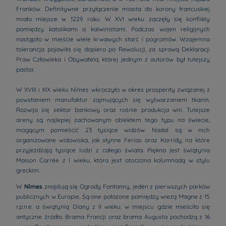
Franków. Definitywne przyłączenie miasta do korony francuskiej
miało miejsce w 1229 roku. W XVI wieku zaczęły się konflikty
pomiędzy katolikami a kalwinistami. Podczas wojen religijnych
nastąpiło w mieście wiele krwawych starć i pogromów. Wzajemna
tolerancja pojawiła się dopiero po Rewolucji, za sprawą Deklaracji
Praw Człowieka i Obywatela, której jednym z autorów był tutejszy
pastor.
W XVIII i XIX wieku Nîmes wkroczyło w okres prosperity związanej z
powstaniem manufaktur zajmujących się wytwarzaniem tkanin.
Rozwija się sektor bankowy oraz rośnie produkcja win. Tutejsze
areny są najlepiej zachowanym obiektem tego typu na świecie,
mogącym pomieścić 23 tysiące widzów. Nadal są w nich
organizowane widowiska, jak słynne Ferias oraz Korridy, na które
przyjeżdżają tysiące ludzi z całego świata. Piękna jest świątynia
Maison Carrée z I wieku, która jest otoczona kolumnadą w stylu
greckim.
W
Nîmes
znajdują się Ogrody Fontanny, jeden z pierwszych parków
publicznych w Europie. Są one położone pomiędzy wieżą Magne z 15
r.p.n.e. a świątynią Diany z II wieku, w miejscu gdzie mieściło się
antyczne źródło. Brama Francji oraz brama Augusta pochodzą z 16