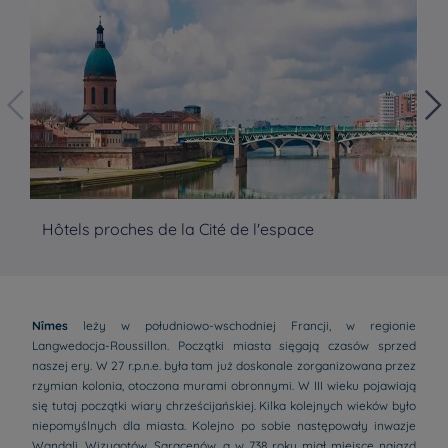
Hôtels proches de la Cité de l'espace
Hô
Nîmes
leży w południowo-wschodniej Francji, w regionie
Langwedocja-Roussillon. Początki miasta sięgają czasów sprzed
naszej ery. W 27 r.p.n.e. była tam już doskonale zorganizowana przez
rzymian kolonia, otoczona murami obronnymi. W III wieku pojawiają
się tutaj początki wiary chrześcijańskiej. Kilka kolejnych wieków było
niepomyślnych dla miasta. Kolejno po sobie następowały inwazje
Wandali, Wizygotów, Saracenów, a w 738 roku miał miejsce najazd