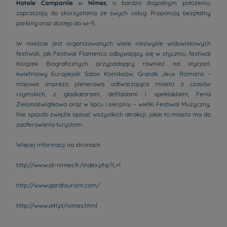
Hotele Campanile
w
Nîmes
, o bardzo dogodnym położeniu,
zapraszają do skorzystania ze swych usług. Proponują bezpłatny
parking oraz dostęp do wi-fi.
W mieście jest organizowanych wiele niezwykle widowiskowych
festiwali, jak Festiwal Flamenco odbywający się w styczniu, festiwal
Książek Biograficznych przypadający również na styczeń,
kwietniowy Europejski Salon Komiksów, Grands Jeux Romains –
majowa impreza plenerowa odtwarzająca miasto z czasów
rzymskich, z gladiatorami, defiladami i spektaklami, Feria
Zielonoświątkowa oraz w lipcu i sierpniu – wielki Festiwal Muzyczny.
Nie sposób zwięźle opisać wszystkich atrakcji, jakie to miasto ma do
zaoferowania turystom.
Więcej informacji na stronach:
http://www.ot-nimes.fr/index.php?L=1
http://www.gardtourism.com/
Hotele - Wrocław
Hotele - Paryż
http://www.a41.pl/nimes.html
Hotele - Kraków
Hotele - Amsterdam