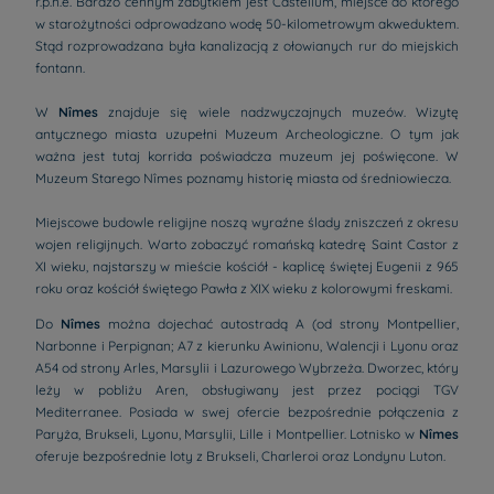
r.p.n.e. Bardzo cennym zabytkiem jest Castellum, miejsce do którego
w starożytności odprowadzano wodę 50-kilometrowym akweduktem.
Stąd rozprowadzana była kanalizacją z ołowianych rur do miejskich
fontann.
W
Nîmes
znajduje się wiele nadzwyczajnych muzeów. Wizytę
antycznego miasta uzupełni Muzeum Archeologiczne. O tym jak
ważna jest tutaj korrida poświadcza muzeum jej poświęcone. W
Muzeum Starego Nîmes poznamy historię miasta od średniowiecza.
Miejscowe budowle religijne noszą wyraźne ślady zniszczeń z okresu
wojen religijnych. Warto zobaczyć romańską katedrę Saint Castor z
XI wieku, najstarszy w mieście kościół - kaplicę świętej Eugenii z 965
roku oraz kościół świętego Pawła z XIX wieku z kolorowymi freskami.
Do
Nîmes
można dojechać autostradą A (od strony Montpellier,
Narbonne i Perpignan; A7 z kierunku Awinionu, Walencji i Lyonu oraz
A54 od strony Arles, Marsylii i Lazurowego Wybrzeża. Dworzec, który
leży w pobliżu Aren, obsługiwany jest przez pociągi TGV
Mediterranee. Posiada w swej ofercie bezpośrednie połączenia z
Paryża, Brukseli, Lyonu, Marsylii, Lille i Montpellier. Lotnisko w
Nîmes
oferuje bezpośrednie loty z Brukseli, Charleroi oraz Londynu Luton.