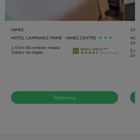
NIMES
CAI
HOTEL CAMPANILE PRIME - NIMES CENTRE
HOTE
CAI
1.4 km Od centrum miasta
Bardzo dobrze
5 km
4.3
Zobacz na mapie
2823 recenzje
Zoba
Rezerwuj