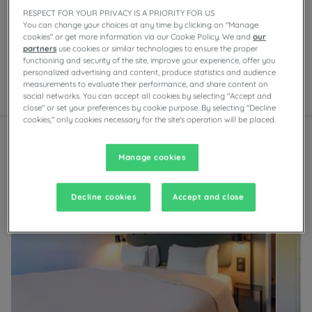
Ciesz się komfortem pokoi Campanile w Nîmes. W
RESPECT FOR YOUR PRIVACY IS A PRIORITY FOR US
zależności od obiektu będziesz mieć do dyspozycji
You can change your choices at any time by clicking on "Manage
cookies" or get more information via our Cookie Policy. We and
our
prywatny parking, sale konferencyjne, restauracje z
partners
use cookies or similar technologies to ensure the proper
samoobsługowymi bufetami lub daniami do wyboru z
functioning and security of the site, improve your experience, offer you
karty, a także wieczorną rozrywkę.
personalized advertising and content, produce statistics and audience
measurements to evaluate their performance, and share content on
social networks. You can accept all cookies by selecting "Accept and
Lista
Mapa
close" or set your preferences by cookie purpose. By selecting "Decline
cookies," only cookies necessary for the site's operation will be placed.
Manage cookies
Odnowiony hotel
Decline cookies
Accept and close