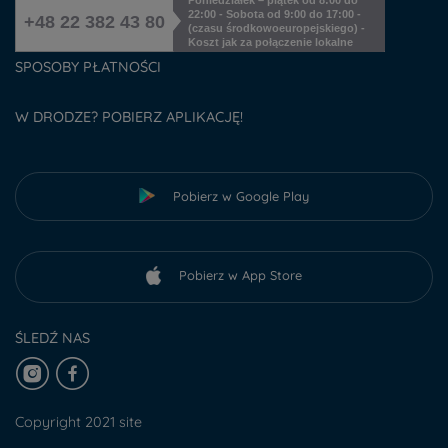
Poniedziałek – piątek od 8:00 do
22:00 - Sobota od 9:00 do 17:00 -
+48 22 382 43 80
(czasu środkowoeuropejskiego) -
Koszt jak za połączenie lokalne
SPOSOBY PŁATNOŚCI
W DRODZE? POBIERZ APLIKACJĘ!
Pobierz w Google Play
Pobierz w App Store
ŚLEDŹ NAS
Copyright 2021 site