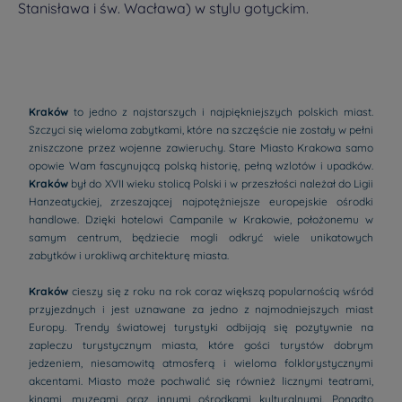
Stanisława i św. Wacława) w stylu gotyckim.
Kraków
to jedno z najstarszych i najpiękniejszych polskich miast.
Szczyci się wieloma zabytkami, które na szczęście nie zostały w pełni
zniszczone przez wojenne zawieruchy. Stare Miasto Krakowa samo
opowie Wam fascynującą polską historię, pełną wzlotów i upadków.
Kraków
był do XVII wieku stolicą Polski i w przeszłości należał do Ligii
Hanzeatyckiej, zrzeszającej najpotężniejsze europejskie ośrodki
handlowe. Dzięki hotelowi Campanile w Krakowie, położonemu w
samym centrum, będziecie mogli odkryć wiele unikatowych
zabytków i urokliwą architekturę miasta.
Kraków
cieszy się z roku na rok coraz większą popularnością wśród
przyjezdnych i jest uznawane za jedno z najmodniejszych miast
Europy. Trendy światowej turystyki odbijają się pozytywnie na
zapleczu turystycznym miasta, które gości turystów dobrym
jedzeniem, niesamowitą atmosferą i wieloma folklorystycznymi
akcentami. Miasto może pochwalić się również licznymi teatrami,
kinami, muzeami oraz innymi ośrodkami kulturalnymi. Ponadto