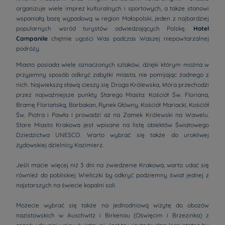
organizuje wiele imprez kulturalnych i sportowych, a także stanowi
wspaniałą bazę wypadową w region Małopolski, jeden z najbardziej
popularnych wsród turystów odwiedzających Polskę.
Hotel
Campanile
chętnie ugości Was podczas Waszej niepowtarzalnej
podróży.
Miasto posiada wiele oznaczonych szlaków, dzięki którym można w
przyjemny sposób odkryć zabytki miasta, nie pomijając żadnego z
nich. Najwiekszą sławą cieszy się Droga Królewska, która przechodzi
przez najważniejsze punkty Starego Miasta: Kościół Św. Floriana,
Bramę Floriańską, Barbakan, Rynek Główny, Kościół Mariacki, Kościół
Św. Piotra i Pawła i prowadzi aż na Zamek Królewski na Wawelu.
Stare Miasto Krakowa jest wpisane na listę obiektów Światowego
Dziedzictwa UNESCO. Warto wybrać się także do urokliwej
żydowskiej dzielnicy Kazimierz.
Jeśli macie więcej niż 3 dni na zwiedzenie Krakowa, warto udać się
również do pobliskiej Wieliczki by odkryć podziemny świat jednej z
najstarszych na świecie kopalni soli.
Możecie wybrać się także na jednodniową wizytę do obozów
nazistowskich w Auschwitz i Birkenau (Oświęcim i Brzezinka) z