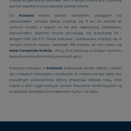
czasów drugiej wojny światowej. Jest to wizyta trudna, lecz istotna by
poznać współczesną europejską i polską historię.
Do
Krakowa
można dotrzeć samolotem, pociągiem lub
samochodem. Lotnisko Balice znajduje się 11 km na zachód od
centrum miasta, a dojazd na nie jest zapewniony całodobowo.
Samochodem dojechać można poruszając się autostradą A4 i
drogami E40 lub E77. Stacje kolejowa i autobusowa znajdują się w
samym centrum miasta, natomiast 700 metrów od nich mieści się
Hotel Campanile Kraków
, który choć położony w ścisłym centrum,
posiada parking dla zmotoryzowanych gości.
Publiczny transport w
Krakowie
funkcjonuje bardzo dobrze i składa
się z miejskich tramwajów i autobusów. W mieście istnieje także sieć
prywatnych przewoźników, którzy proponują ciekawe trasy, choć
Hotele - Wrocław
często w dość wygórowanych cenach. Popularne wśród turystów są
Hotele - Paryż
przejażdżki dorożkami po krakowskim rynku i nie tylko.
Hotele - Kraków
Hotele - Amsterdam
Hotele - Jura
Hotele - Lublin
Hotele - Poznań
Informacje prawne
Hotele - Warszawa