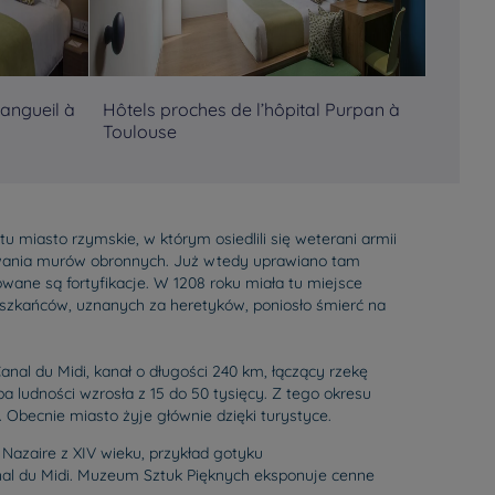
Rangueil à
Hôtels proches de l’hôpital Purpan à
Hôtels
Toulouse
Bains
u miasto rzymskie, w którym osiedlili się weterani armii
owania murów obronnych. Już wtedy uprawiano tam
wane są fortyfikacje. W 1208 roku miała tu miejsce
ieszkańców, uznanych za heretyków, poniosło śmierć na
Canal du Midi, kanał o długości 240 km, łączący rzekę
 ludności wzrosła z 15 do 50 tysięcy. Z tego okresu
 Obecnie miasto żyje głównie dzięki turystyce.
 Nazaire z XIV wieku, przykład gotyku
anal du Midi. Muzeum Sztuk Pięknych eksponuje cenne