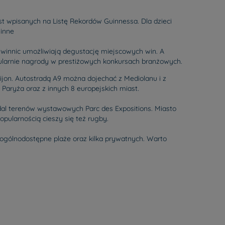
t wpisanych na Listę Rekordów Guinnessa. Dla dzieci
 inne
 winnic umożliwiają degustację miejscowych win. A
gularnie nagrody w prestiżowych konkursach branżowych.
i Dijon. Autostradą A9 można dojechać z Mediolanu i z
 Paryża oraz z innych 8 europejskich miast.
odal terenów wystawowych Parc des Expositions. Miasto
opularnością cieszy się też rugby.
e ogólnodostępne plaże oraz kilka prywatnych. Warto