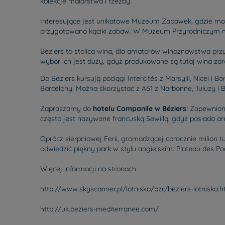
kolekcje malarstwa i rzeźby.
Interesujące jest unikatowe Muzeum Zabawek, gdzie możn
przygotowano kąciki zabaw. W Muzeum Przyrodniczym możn
Béziers to stolica wina, dla amatorów winoznawstwa prz
wybór ich jest duży, gdyż produkowane są tutaj wina za
Do Béziers kursują pociągi Intercités z Marsylii, Nicei i 
Barcelony. Można skorzystać z A61 z Narbonne, Tuluzy i B
Zapraszamy do
hotelu Campanile w Béziers
! Zapewnion
często jest nazywane francuską Sewillą, gdyż posiada are
Oprócz sierpniowej Ferii, gromadzącej corocznie milion t
odwiedzić piękny park w stylu angielskim: Plateau des Po
Więcej informacji na stronach:
http://www.skyscanner.pl/lotniska/bzr/beziers-lotnisko.h
http://uk.beziers-mediterranee.com/