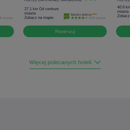
40.8 k
27.1 km Od centrum
miasta
miasta
Bardzo dobrze
Zobacz
4.2
Zobacz na mapie
6 recenzje
2515 recenzje
Rezerwuj
Więcej polecanych hoteli