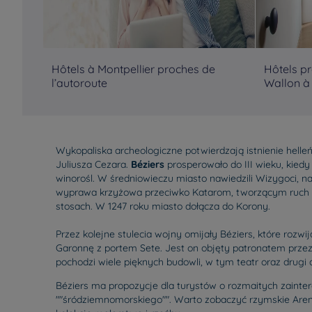
Hôtels à Montpellier proches de
Hôtels p
l’autoroute
Wallon à
Wykopaliska archeologiczne potwierdzają istnienie helleńs
Juliusza Cezara.
Béziers
prosperowało do III wieku, kie
winorośl. W średniowieczu miasto nawiedzili Wizygoci, n
wyprawa krzyżowa przeciwko Katarom, tworzącym ruch reli
stosach. W 1247 roku miasto dołącza do Korony.
Przez kolejne stulecia wojny omijały Béziers, które rozwij
Garonnę z portem Sete. Jest on objęty patronatem przez 
pochodzi wiele pięknych budowli, w tym teatr oraz drugi 
Béziers ma propozycje dla turystów o rozmaitych zaintere
""śródziemnomorskiego"". Warto zobaczyć rzymskie Areny