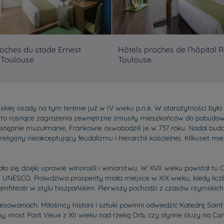
roches du stade Ernest
Hôtels proches de l’hôpital 
 Toulouse
Toulouse
kiej osady na tym terenie już w IV wieku p.n.e. W starożytności było t
dy to rosnące zagrożenia zewnętrzne zmusiły mieszkańców do pobud
astępnie muzułmanie, Frankowie oswobodzili je w 737 roku. Nadal budo
gijny nieakceptujący feudalizmu i hierarchii kościelnej. Kilkuset m
ało się dzięki uprawie winorośli i winiarstwu. W XVII wieku powstał tu 
UNESCO. Prawdziwa prosperity miała miejsce w XIX wieku, kiedy liczba
amfiteatr w stylu hiszpańskim. Pierwszy pochodzi z czasów rzymskich.
sowaniach. Miłośnicy historii i sztuki powinni odwiedzić Katedrę Saint
, most Pont Vieux z XII wieku nad rzeką Orb, czy słynne śluzy na C