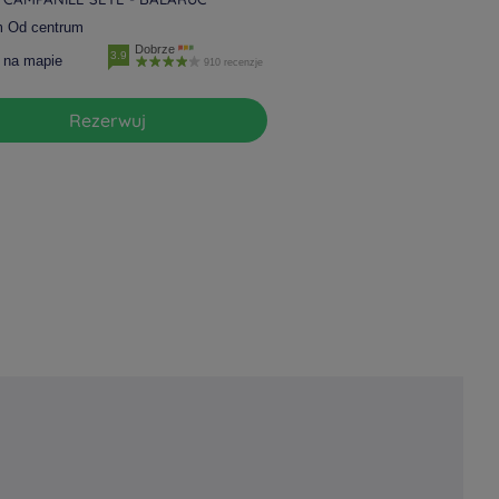
m Od centrum
Dobrze
3.9
 na mapie
910 recenzje
Rezerwuj