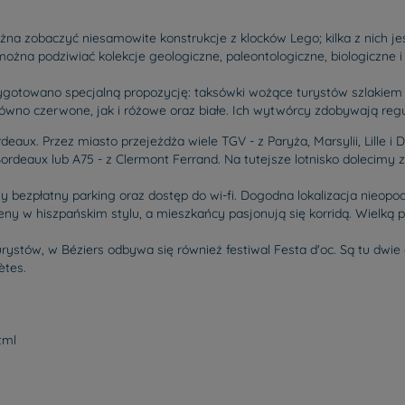
a zobaczyć niesamowite konstrukcje z klocków Lego; kilka z nich jes
a podziwiać kolekcje geologiczne, paleontologiczne, biologiczne i
ygotowano specjalną propozycję: taksówki wożące turystów szlakiem
równo czerwone, jak i różowe oraz białe. Ich wytwórcy zdobywają re
Bordeaux. Przez miasto przejeżdża wiele TGV - z Paryża, Marsylii, Lille 
ordeaux lub A75 - z Clermont Ferrand. Na tutejsze lotnisko dolecimy z
y bezpłatny parking oraz dostęp do wi-fi. Dogodna lokalizacja nieop
ny w hiszpańskim stylu, a mieszkańcy pasjonują się korridą. Wielką p
urystów, w Béziers odbywa się również festiwal Festa d'oc. Są tu dwi
ètes.
tml