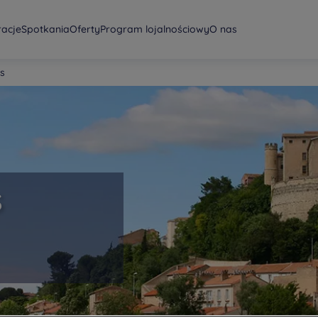
racje
Spotkania
Oferty
Program lojalnościowy
O nas
rs
s