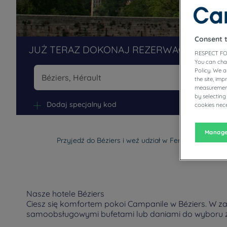
Consent 
JUŻ TERAZ DOKONAJ REZERWACJI W NAS
RESPECT FO
You can cha
Policy. We 
the site, im
measurement
Na
by selecting
Dodaj specjalny kod
cookies nece
Manage
Przyjedź do Béziers i weź udział w Ferii, gromadzące
Nasze hotele Béziers
Ciesz się komfortem pokoi Campanile w Béziers. W zal
samoobsługowymi bufetami lub daniami do wyboru z 