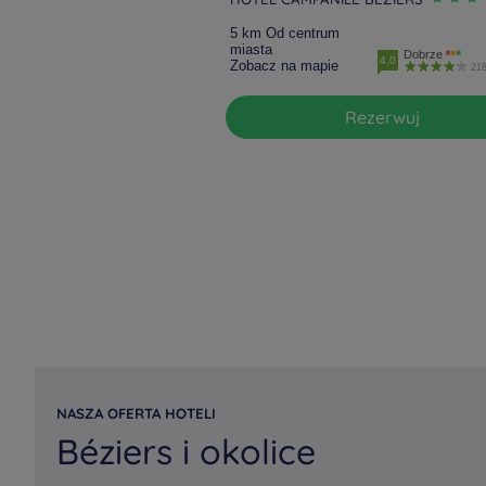
5 km Od centrum
miasta
Dobrze
4.0
Zobacz na mapie
218
Rezerwuj
NASZA OFERTA HOTELI
Béziers i okolice