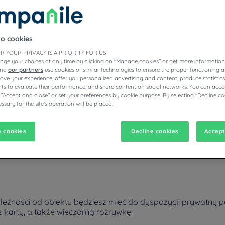
to cookies
ZYCH HOTELACH CAMPANILE
R YOUR PRIVACY IS A PRIORITY FOR US
nge your choices at any time by clicking on "Manage cookies" or get more information
and
our partners
use cookies or similar technologies to ensure the proper functioning a
prove your experience, offer you personalized advertising and content, produce statisti
s to evaluate their performance, and share content on social networks. You can accep
vigate forward to interact with the calendar and select a date. Pr
Navigate backward to interact with the calen
 "Accept and close" or set your preferences by cookie purpose. By selecting "Decline co
ssary for the site's operation will be placed.
 cookies
Decline cookies
Accept
j w sierpniu milion turystów! To jak Karnawał w Rio lub w Wenecji!
eżności od obiektu będziesz mieć do dyspozycji prywatny par
karty, a także wieczorną rozrywkę.