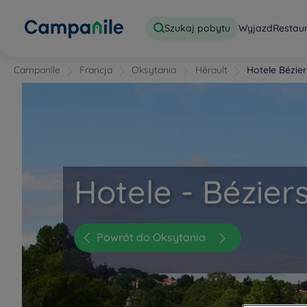
Szukaj pobytu
Wyjazd
Restau
Campanile
Francja
Oksytania
Hérault
Hotele Bézie
Hotele - Bézier
Powrót do Oksytania