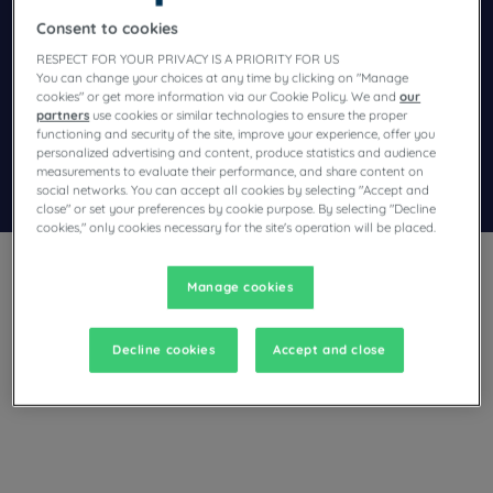
Consent to cookies
Navigate forward to interact with the calendar and select a dat
Navigate backward to interact wi
RESPECT FOR YOUR PRIVACY IS A PRIORITY FOR US
You can change your choices at any time by clicking on "Manage
cookies" or get more information via our Cookie Policy. We and
our
Dodaj specjalny kod
partners
use cookies or similar technologies to ensure the proper
functioning and security of the site, improve your experience, offer you
personalized advertising and content, produce statistics and audience
measurements to evaluate their performance, and share content on
Znajdź hotel
social networks. You can accept all cookies by selecting "Accept and
close" or set your preferences by cookie purpose. By selecting "Decline
cookies," only cookies necessary for the site's operation will be placed.
Manage cookies
Decline cookies
Accept and close
Planują Państwo pobyt w Casablanca i poszukują hotelu?
Campanile oferuje komfortowe pokoje i dobrą kuchnię w
najlepszej cenie!