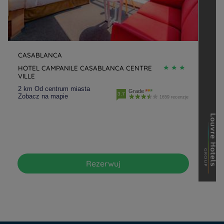
CASABLANCA
HOTEL CAMPANILE CASABLANCA CENTRE
VILLE
2 km Od centrum miasta
Grade
3.7
Zobacz na mapie
1659 recenzje
Hotele - Wrocław
Rezerwuj
Hotele - Paryż
Hotele - Kraków
Hotele - Amsterdam
Hotele - Jura
Hotele - Lublin