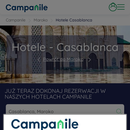
Campanile
Maroko
Hotele Casablanca
Hotele - Casablanca
Powrót do Maroko
JUŻ TERAZ DOKONAJ REZERWACJI W
NASZYCH HOTELACH CAMPANILE