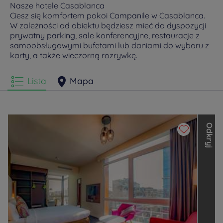
Nasze hotele Casablanca
Ciesz się komfortem pokoi Campanile w Casablanca.
W zależności od obiektu będziesz mieć do dyspozycji
prywatny parking, sale konferencyjne, restauracje z
samoobsługowymi bufetami lub daniami do wyboru z
karty, a także wieczorną rozrywkę.
Lista
Mapa
O
d
k
r
y
j
i
n
n
e
m
a
r
k
i
L
o
u
v
r
e
H
o
t
e
l
s
G
r
o
u