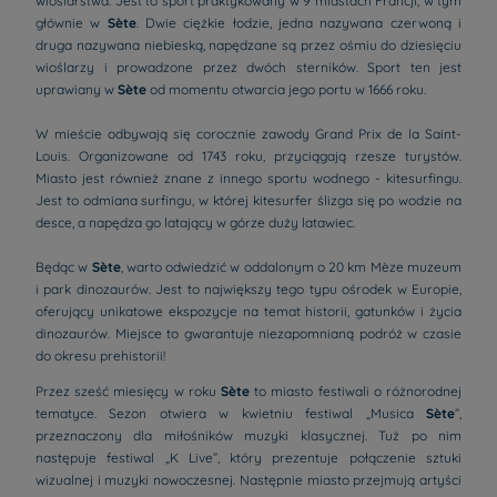
wioślarstwa. Jest to sport praktykowany w 9 miastach Francji, w tym
głównie w
Sète
. Dwie ciężkie łodzie, jedna nazywana czerwoną i
druga nazywana niebieską, napędzane są przez ośmiu do dziesięciu
wioślarzy i prowadzone przez dwóch sterników. Sport ten jest
uprawiany w
Sète
od momentu otwarcia jego portu w 1666 roku.
W mieście odbywają się corocznie zawody Grand Prix de la Saint-
Louis. Organizowane od 1743 roku, przyciągają rzesze turystów.
Miasto jest również znane z innego sportu wodnego - kitesurfingu.
Jest to odmiana surfingu, w której kitesurfer ślizga się po wodzie na
desce, a napędza go latający w górze duży latawiec.
Będąc w
Sète
, warto odwiedzić w oddalonym o 20 km Mèze muzeum
i park dinozaurów. Jest to największy tego typu ośrodek w Europie,
oferujący unikatowe ekspozycje na temat historii, gatunków i życia
dinozaurów. Miejsce to gwarantuje niezapomnianą podróż w czasie
do okresu prehistorii!
Przez sześć miesięcy w roku
Sète
to miasto festiwali o różnorodnej
tematyce. Sezon otwiera w kwietniu festiwal „Musica
Sète
”,
przeznaczony dla miłośników muzyki klasycznej. Tuż po nim
następuje festiwal „K Live”, który prezentuje połączenie sztuki
wizualnej i muzyki nowoczesnej. Następnie miasto przejmują artyści