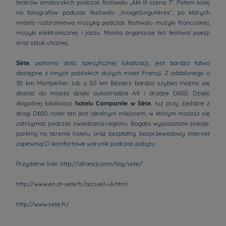
teatrów amatorskich podczas festiwalu „Akt III scena 7”. Potem kolej
na fotografów podczas festiwalu „ImageSingulières”, po których
miasto rozbrzmiewa muzyką podczas festiwalu muzyki francuskiej,
muzyki elektronicznej i jazzu. Miasto organizuje też festiwal poezji
oraz sztuk ulicznej.
Sète
, pomimo dość specyficznej lokalizacji, jest bardzo łatwo
dostępne z innych pobliskich dużych miast Francji. Z oddalonego o
35 km Montpellier lub o 50 km Béziers bardzo szybko można się
dostać do miasta dzięki autostradzie A9 i drodze D600. Dzięki
dogodnej lokalizacji
hotelu Campanile w Sète
, tuż przy zjeździe z
drogi D600, hotel ten jest idealnym miejscem, w którym możesz się
zatrzymać podczas zwiedzania regionu. Bogato wyposażone pokoje,
parking na terenie hotelu oraz bezpłatny bezprzewodowy Internet
zapewnią Ci komfortowe warunki podczas pobytu.
Przydatne linki: http://ofrancji.com/tag/sete/
http://www.en.ot-sete.fr/accueil-uk.html
Hotele - Wrocław
Hotele - Paryż
http://www.sete.fr/
Hotele - Kraków
Hotele - Amsterdam