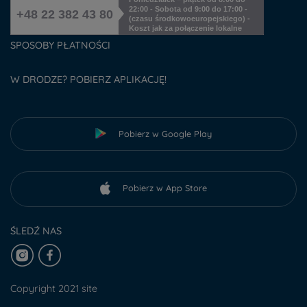
22:00 - Sobota od 9:00 do 17:00 -
+48 22 382 43 80
(czasu środkowoeuropejskiego) -
Koszt jak za połączenie lokalne
SPOSOBY PŁATNOŚCI
W DRODZE? POBIERZ APLIKACJĘ!
Pobierz w Google Play
Pobierz w App Store
ŚLEDŹ NAS
Copyright 2021 site