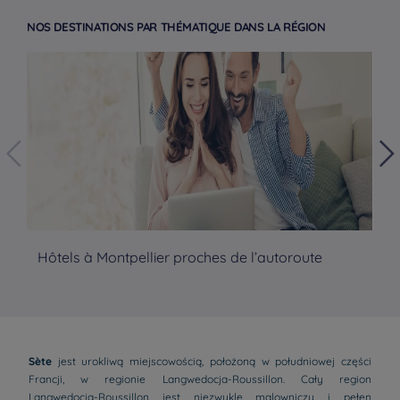
NOS DESTINATIONS PAR THÉMATIQUE DANS LA RÉGION
Hôtels à Montpellier proches de l’autoroute
Hô
To
Sète
jest urokliwą miejscowością, położoną w południowej części
Francji, w regionie Langwedocja-Roussillon. Cały region
Langwedocja-Roussillon jest niezwykle malowniczy i pełen