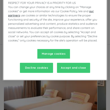
Nasze hotele Sete
RESPECT FOR YOUR PRIVACY IS A PRIORITY FOR US
Ciesz się komfortem pokoi Campanile w Sete. W
You can change your choices at any time by clicking on "Manage
cookies" or get more information via our Cookie Policy. We and
our
zależności od obiektu będziesz mieć do dyspozycji
partners
use cookies or similar technologies to ensure the proper
prywatny parking, sale konferencyjne, restauracje z
functioning and security of the site, improve your experience, offer you
samoobsługowymi bufetami lub daniami do wyboru z
personalized advertising and content, produce statistics and audience
karty, a także wieczorną rozrywkę.
measurements to evaluate their performance, and share content on
social networks. You can accept all cookies by selecting "Accept and
close" or set your preferences by cookie purpose. By selecting "Decline
Lista
Mapa
cookies," only cookies necessary for the site's operation will be placed.
Manage cookies
Decline cookies
Accept and close