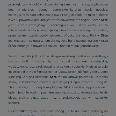
przepięknych widoków. Liczne doliny rzek, lasy i sady, zapierające
dech w piersiach laguny, nadmorskie kurorty, wioski rybackie,
historyczne miasta pełne zabytków z różnych epok - to tylko niektóre
z wielu powodów, dla których warto odwiedzić ten region. Samo
Sète
jest miastem szczególnym, otoczonym z wielu stron wodą. Jest to
miejscowość, w której znajduje się wiele kanałów wodnych i mostów,
przez co jest często porównywane z Włoską Wenecją. Port w
Sète
jest miejscem strategicznym dla rozwoju handlowego regionu Morza
Śródziemnego, a nawet dla rozwoju handlu międzynarodowego.
Sercem miasta jest port, w którym możemy podziwiać wszelkiego
rodzaju statki i łodzie. Są tam statki towarowe, pasażerskie,
wycieczkowe, łodzie rekreacyjne oraz kutry rybackie. Miejsce to było
inspiracją dla wielu francuskich artystów takich jak Paul Valéry, Jean
Vilar czy Georges Brassens.
Sète
ma unikatowe położenie – z jednej
strony jest otoczone morzem, a z drugiej dużym jeziorem Etang de
Thau, tworzącym przepiękną lagunę.
Sète
i okolice są połączone z
lądem jedynie wąskim pasmem wybrzeża, wzdłuż którego ciągnie się
długa, piękna plaża, gdzie można zrelaksować się w niezwykłej
scenerii.
Ciekawostką regionu jest sport wodny „Joute nautique”, podobny do