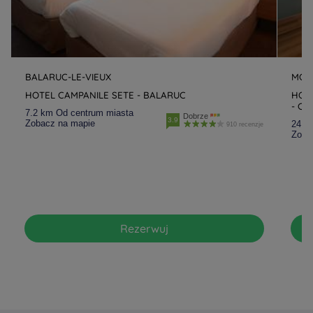
BALARUC-LE-VIEUX
MON
HOTEL CAMPANILE SETE - BALARUC
HOT
- CR
7.2 km Od centrum miasta
Dobrze
3.9
Zobacz na mapie
24.3
910 recenzje
Zoba
Rezerwuj