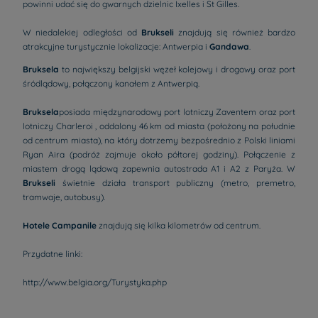
powinni udać się do gwarnych dzielnic Ixelles i St Gilles.
W niedalekiej odległości od
Brukseli
znajdują się również bardzo
atrakcyjne turystycznie lokalizacje: Antwerpia i
Gandawa
.
Bruksela
to największy belgijski węzeł kolejowy i drogowy oraz port
śródlądowy, połączony kanałem z Antwerpią.
Bruksela
posiada międzynarodowy port lotniczy Zaventem oraz port
lotniczy Charleroi , oddalony 46 km od miasta (położony na południe
od centrum miasta), na który dotrzemy bezpośrednio z Polski liniami
Ryan Aira (podróż zajmuje około półtorej godziny). Połączenie z
miastem drogą lądową zapewnia autostrada A1 i A2 z Paryża. W
Brukseli
świetnie działa transport publiczny (metro, premetro,
tramwaje, autobusy).
Hotele Campanile
znajdują się kilka kilometrów od centrum.
Przydatne linki:
Hotele - Wrocław
http://www.belgia.org/Turystyka.php
Hotele - Paryż
Hotele - Kraków