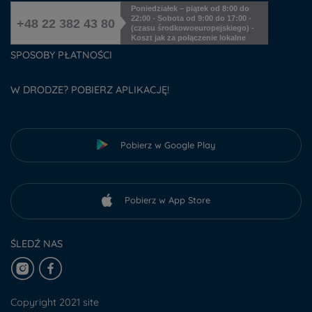
Poniedziałek – piątek od 8:00 do
22:00 - Sobota od 9:00 do 17:00 -
+48 22 382 43 80
(czasu środkowoeuropejskiego) -
Koszt jak za połączenie lokalne
SPOSOBY PŁATNOŚCI
W DRODZE? POBIERZ APLIKACJĘ!
Pobierz w Google Play
Pobierz w App Store
ŚLEDŹ NAS
Copyright 2021 site