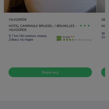
VILVOORDE
GEN
HOTEL CAMPANILE BRUSSEL / BRUXELLES -
HOT
VILVOORDE
46.9
9.7 km Od centrum miasta
Zoba
Grade
3.6
Zobacz na mapie
2273 recenzje
Rezerwuj