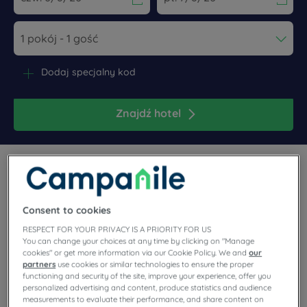
Navigate forward to interact with the calendar and select a dat
Navigate backward to interact wi
Dodaj specjalny kod
Znajdź hotel
Consent to cookies
Weekend wBrukseli? Tylko z hotelem Campanile!
RESPECT FOR YOUR PRIVACY IS A PRIORITY FOR US
You can change your choices at any time by clicking on "Manage
cookies" or get more information via our Cookie Policy. We and
our
partners
use cookies or similar technologies to ensure the proper
functioning and security of the site, improve your experience, offer you
personalized advertising and content, produce statistics and audience
Nasze hotele Bruksela
measurements to evaluate their performance, and share content on