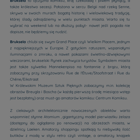
Bruksela
to ojczyzna komiksu, kraj czekoladą i piwem płynący, a
także królestwo secesji. Położona w sercu Belgii nad rzeką Senne,
skrywa w swoich murach bogatą historię i wielowiekową tradycję,
której ślady odnajdziemy w wielu punktach miasta. Warto się tu
wybrać na weekend lub na dłuższy pobyt- nawet jeśli pogoda nie
dopisze, nie będziemy się nudzić.
Bruksela
chlubi się swym Grand Place czyli Wielkim Placem, jednym
z najpiękniejszych w Europie. Z gotyckim ratuszem, wspaniałymi
iluminacjami o zmroku, a nawet pokazami świetlno-dźwiękowymi
wieczorami, brukselski Rynek zachwyca turystów. Symbolem miasta
jest także sylwetka Mannekenpisa na fontannie z brązu, którą
zobaczymy przy skrzyżowaniu Rue de l'Étuve/Stoofstraat i Rue du
Chêne/Eikstraat
W Królewskim Muzeum Sztuk Pięknych zobaczymy m.in. kolekcję
obrazów Breugla i Boscha (w każdą pierwszą środę miesiąca wstęp
jest bezpłatny) oraz must-go amatorów komiksu: Centrum Komiksu.
Z ciekawych architektonicznie nowoczesnych obiektów warto
wspomnieć słynne Atomium , gigantyczny model pierwiastku żelaza
(dostępny do oglądania po renowacji) na obrzeżach miasta, w
dzielnicy Laeken. Amatorzy shoppingu spotkają tu niebywałą ilość
butików z modą w stylu retro czyli vintage, a amatorzy knajpek