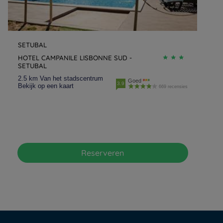
SETUBAL
HOTEL CAMPANILE LISBONNE SUD -
SETUBAL
2.5 km Van het stadscentrum
Goed
3.9
Bekijk op een kaart
669 recensies
Reserveren
Hotels in Parijs
Hotels in Amsterdam
Hotels in Berlijn
Hotels in Rotterdam
Hotels in Brussel
Juridische kennisgeving
Hotels in Breda
Beleid Inzake Persoonsgegevens