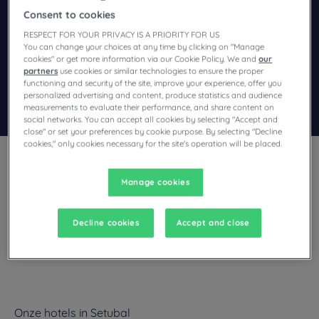
Navigate forward to interact with the calendar and select a dat
Navigate backward to interact wi
Consent to cookies
RESPECT FOR YOUR PRIVACY IS A PRIORITY FOR US
You can change your choices at any time by clicking on "Manage
cookies" or get more information via our Cookie Policy. We and
our
Voeg kortingscode toe
partners
use cookies or similar technologies to ensure the proper
functioning and security of the site, improve your experience, offer you
personalized advertising and content, produce statistics and audience
Zoek een hotel
measurements to evaluate their performance, and share content on
social networks. You can accept all cookies by selecting "Accept and
close" or set your preferences by cookie purpose. By selecting "Decline
cookies," only cookies necessary for the site's operation will be placed.
Manage cookies
Plant u een verblijf in Setubal en bent u op zoek naar een
Decline cookies
Accept and close
hotel? Met zijn comfortabele kamers nodigt Campanile u uit
voor een heerlijke korte vakantie tegen de beste prijs!
Onze hotels in Setubal