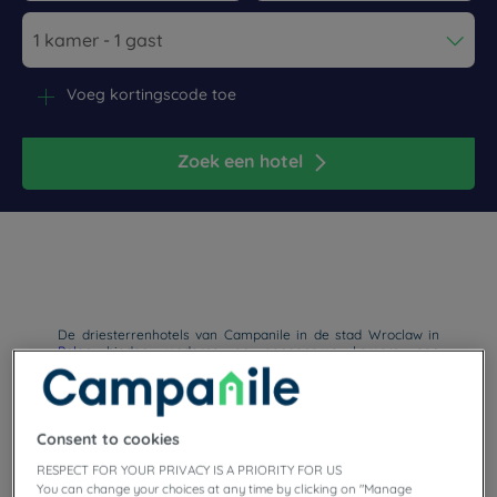
Navigate forward to interact with the calendar and select a dat
Navigate backward to interact wi
Voeg kortingscode toe
Zoek een hotel
De driesterrenhotels van Campanile in de stad Wroclaw in
Polen
bieden moderne en aangename kamers, een
kwaliteitsrestaurant, gratis wifi, vergaderruimtes en
parkeergelegenheid.
Consent to cookies
RESPECT FOR YOUR PRIVACY IS A PRIORITY FOR US
You can change your choices at any time by clicking on "Manage