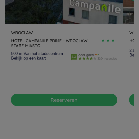
WROCLAW
WRO
HOTEL CAMPANILE PRIME - WROCLAW
HOT
STARE MIASTO
2.6 
800 m Van het stadscentrum
Bekij
Zeer goed
4.2
Bekijk op een kaart
3104 recensies
Reserveren