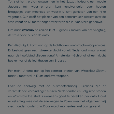
Tot slot kunt u zich ontspannen in het Szczytnickipark, een mooie
Japanse tuin waar u uren kunt rondwandelen over houten
bruggetjes over meertjes en waarin u kunt genieten van een rijke
vegetatie. Gun uzelf het plezier van een panoramisch uitzicht over de
stad vanaf de 62 meter hoge watertoren die in 1903 werd gebouwd.
Om naar
Wroclaw
te reizen kunt u gebruik maken van het vliegtuig,
de trein of de bus en de auto.
Per vliegtuig: U komt aan op de luchthaven van Wroclaw-Copernicus.
Er bestaat geen rechtstreekse vlucht vanuit Nederland, maar u kunt
naar de hoofdstad vliegen vanaf Amsterdam-Schiphol, of een vlucht
boeken vanaf de luchthaven van Brussel.
Per trein: U komt aan op het centraal station van Wrocklaw Glowni,
maar u moet wel in Duitsland overstappen.
Over de snelweg: Met de busmaatschappij Eurolines zijn er
verschillende verbindingen tussen Nederlandse en Belgische steden
en Wrocklaw. De stad is eveneens goed te bereiken per auto. Houd
er rekening mee dat de snelwegen in Polen over het algemeen vrij
slecht onderhouden zijn. Daar wordt momenteel wel aan gewerkt.