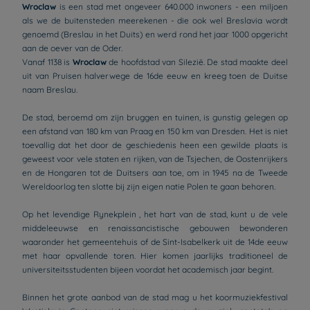
Wroclaw
is een stad met ongeveer 640.000 inwoners - een miljoen
als we de buitensteden meerekenen - die ook wel Breslavia wordt
genoemd (Breslau in het Duits) en werd rond het jaar 1000 opgericht
aan de oever van de Oder.
Vanaf 1138 is
Wroclaw
de hoofdstad van Silezië. De stad maakte deel
uit van Pruisen halverwege de 16de eeuw en kreeg toen de Duitse
naam Breslau.
De stad, beroemd om zijn bruggen en tuinen, is gunstig gelegen op
een afstand van 180 km van Praag en 150 km van Dresden. Het is niet
toevallig dat het door de geschiedenis heen een gewilde plaats is
geweest voor vele staten en rijken, van de Tsjechen, de Oostenrijkers
en de Hongaren tot de Duitsers aan toe, om in 1945 na de Tweede
Wereldoorlog ten slotte bij zijn eigen natie Polen te gaan behoren.
Op het levendige Rynekplein , het hart van de stad, kunt u de vele
middeleeuwse en renaissancistische gebouwen bewonderen
waaronder het gemeentehuis of de Sint-Isabelkerk uit de 14de eeuw
met haar opvallende toren. Hier komen jaarlijks traditioneel de
universiteitsstudenten bijeen voordat het academisch jaar begint.
Binnen het grote aanbod van de stad mag u het koormuziekfestival