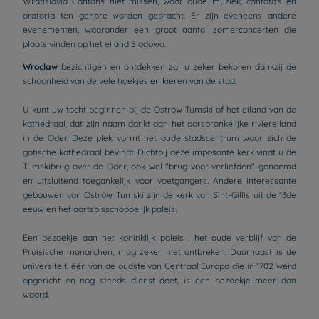
Wratislavia Cantans niet missen, waar oude muziek, cantata's en
oratoria ten gehore worden gebracht. Er zijn eveneens andere
evenementen, waaronder een groot aantal zomerconcerten die
plaats vinden op het eiland Slodowa.
Wroclaw
bezichtigen en ontdekken zal u zeker bekoren dankzij de
schoonheid van de vele hoekjes en kieren van de stad.
U kunt uw tocht beginnen bij de Ostrów Tumski of het eiland van de
kathedraal, dat zijn naam dankt aan het oorspronkelijke riviereiland
in de Oder. Deze plek vormt het oude stadscentrum waar zich de
gotische kathedraal bevindt. Dichtbij deze imposante kerk vindt u de
Tumskibrug over de Oder, ook wel "brug voor verliefden" genoemd
en uitsluitend toegankelijk voor voetgangers. Andere interessante
gebouwen van Ostrów Tumski zijn de kerk van Sint-Gillis uit de 13de
eeuw en het aartsbisschoppelijk paleis.
Een bezoekje aan het koninklijk paleis , het oude verblijf van de
Pruisische monarchen, mag zeker niet ontbreken. Daarnaast is de
universiteit, één van de oudste van Centraal Europa die in 1702 werd
opgericht en nog steeds dienst doet, is een bezoekje meer dan
waard.