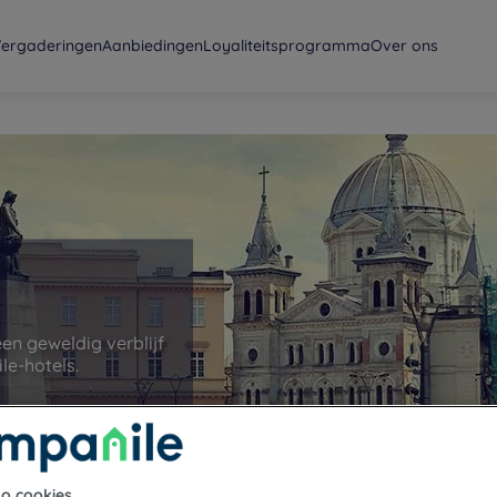
ergaderingen
Aanbiedingen
Loyaliteitsprogramma
Over ons
een geweldig verblijf
le-hotels.
to cookies