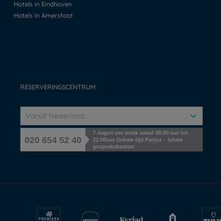
Hotels in Eindhoven
Hotels in Amersfoot
RESERVERINGSCENTRUM
Vanuit Nederland:
7 dagen per week vanaf 08.00 uur tot
020 654 52 40
22.00uur (lokale tijd Parijs) - lokale
gesprekskosten