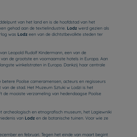
delpunt van het land en is de hoofdstad van het
en gehad aan de textielindustrie.
Lodz
werd gezien als
orlog was
Lodz
een van de dichtstbevolkte steden ter
lla van Leopold Rudolf Kindermann, een van de
n van de grootste en voornaamste hotels in Europa. Aan
angste winkelstraten in Europa. Dankzij haar centrale
 de betere Poolse cameramensen, acteurs en regisseurs
 van de stad. Het Muzeum Sztuki w Lodzi is het
ft de mooiste verzameling van hedendaagse Poolse
et archeologisch en etnografisch museum, het Lagiewniki
hiedenis van
Lodz
en de botanische tuinen. Voor wie ze
cember en februari. Tegen het einde van maart begint