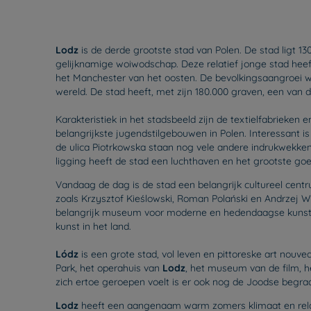
Lodz
is de derde grootste stad van Polen. De stad ligt 
gelijknamige woiwodschap. Deze relatief jonge stad heef
het Manchester van het oosten. De bevolkingsaangroei 
wereld. De stad heeft, met zijn 180.000 graven, een van
Karakteristiek in het stadsbeeld zijn de textielfabrieken 
belangrijkste jugendstilgebouwen in Polen. Interessant 
de ulica Piotrkowska staan nog vele andere indrukwekken
ligging heeft de stad een luchthaven en het grootste goe
Vandaag de dag is de stad een belangrijk cultureel cent
zoals Krzysztof Kieślowski, Roman Polański en Andrzej W
belangrijk museum voor moderne en hedendaagse kunst.
kunst in het land.
Lódz
is een grote stad, vol leven en pittoreske art no
Park, het operahuis van
Lodz
, het museum van de film, 
zich ertoe geroepen voelt is er ook nog de Joodse begraa
Lodz
heeft een aangenaam warm zomers klimaat en relat