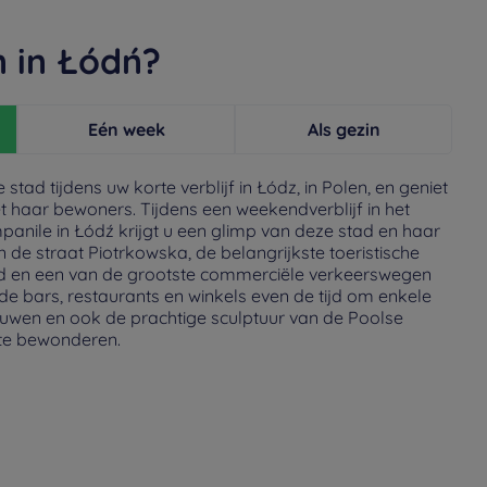
 in Łódń?
Eén week
Als gezin
tad tijdens uw korte verblijf in Łódz, in Polen, en geniet
 haar bewoners. Tijdens een weekendverblijf in het
panile in Łódź krijgt u een glimp van deze stad en haar
n de straat Piotrkowska, de belangrijkste toeristische
d en een van de grootste commerciële verkeerswegen
de bars, restaurants en winkels even de tijd om enkele
wen en ook de prachtige sculptuur van de Poolse
n te bewonderen.