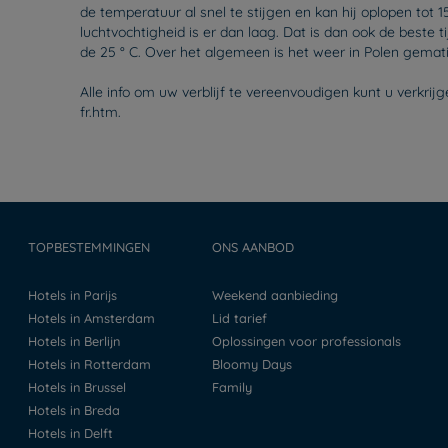
de temperatuur al snel te stijgen en kan hij oplopen tot 
luchtvochtigheid is er dan laag. Dat is dan ook de beste t
de 25 ° C. Over het algemeen is het weer in Polen gemat
Alle info om uw verblijf te vereenvoudigen kunt u verkri
fr.htm.
TOPBESTEMMINGEN
ONS AANBOD
Hotels in Parijs
Weekend aanbieding
Hotels in Amsterdam
Lid tarief
Hotels in Berlijn
Oplossingen voor professionals
Hotels in Rotterdam
Bloomy Days
Hotels in Brussel
Family
Hotels in Breda
Hotels in Delft