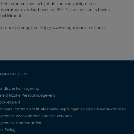
n het zomerseizoen schijnt de zon veelvuldig en de
temperatuur overdag boven de 20 ° C, en soms zelfs boven
aal klimaat.
tyczna.lodz.pl/page/ en http://www.staypoland.com/lodz-
AMPANILE.COM
Juridische kennisgeving
Beleid Inzake Persoonsgegevens
Cookiebeleid
Flavours Instant Benefit Algemene bepalingen en gebruiksvoorwaarden
Algemene voorwaarden voor de verkoop
Algemene Voorwaarden
Tax Policy