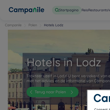
Startpagina
Reis
Restaurants
V
Campanile
Polen
Hotels Lodz
Hotels in Lodz
Trakteer uzelf in Lodz! U bent verzekerd van 
met het advies en de informatie van Campani
Terug naar Polen
Consent 