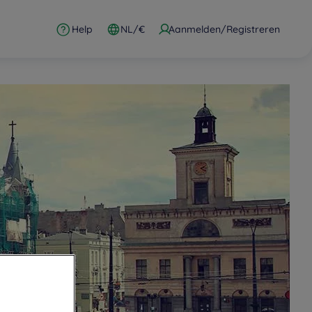
Help
NL/€
Aanmelden/Registreren