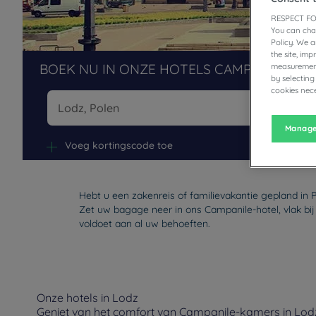
RESPECT FO
You can cha
Policy. We 
the site, im
BOEK NU IN ONZE HOTELS CAMPANILE
measurement
by selecting
cookies nece
Manage
Na
Voeg kortingscode toe
Hebt u een zakenreis of familievakantie gepland in 
Zet uw bagage neer in ons Campanile-hotel, vlak bij
voldoet aan al uw behoeften.
Onze hotels in Lodz
Geniet van het comfort van Campanile-kamers in Lodz.