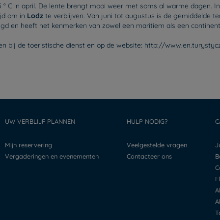
15 ° C in april. De lente brengt mooi weer met soms al warme dagen. I
ijd om in
Lodz
te verblijven. Van juni tot augustus is de gemiddelde 
igd en heeft het kenmerken van zowel een maritiem als een continent
jgen bij de toeristische dienst en op de website: http://www.en.turys
UW VERBLIJF PLANNEN
HULP NODIG?
C
Mijn reservering
Veelgestelde vragen
Vergaderingen en evenementen
Contacteer ons