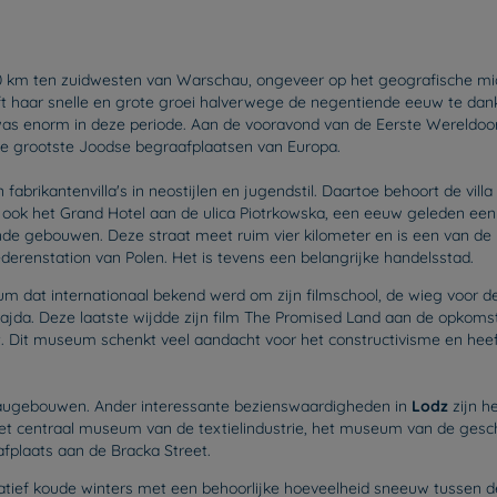
130 km ten zuidwesten van Warschau, ongeveer op het geografische mid
t haar snelle en grote groei halverwege de negentiende eeuw te dank
was enorm in deze periode. Aan de vooravond van de Eerste Wereldo
 de grootste Joodse begraafplaatsen van Europa.
en fabrikantenvilla's in neostijlen en jugendstil. Daartoe behoort de vi
is ook het Grand Hotel aan de ulica Piotrkowska, een eeuw geleden ee
de gebouwen. Deze straat meet ruim vier kilometer en is een van de l
derenstation van Polen. Het is tevens een belangrijke handelsstad.
rum dat internationaal bekend werd om zijn filmschool, de wieg voor
ajda. Deze laatste wijdde zijn film The Promised Land aan de opkomst
 Dit museum schenkt veel aandacht voor het constructivisme en hee
uveaugebouwen. Ander interessante bezienswaardigheden in
Lodz
zijn h
het centraal museum van de textielindustrie, het museum van de gesc
fplaats aan de Bracka Street.
ief koude winters met een behoorlijke hoeveelheid sneeuw tussen de