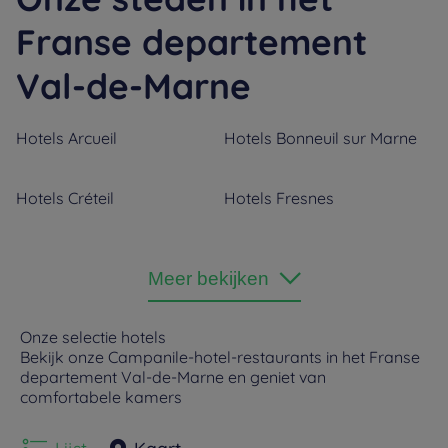
Franse departement
Val-de-Marne
Hotels
Arcueil
Hotels
Bonneuil sur Marne
Hotels
Créteil
Hotels
Fresnes
Hotels
Joinville le Pont
Hotels
Nogent-sur-Marne
Meer bekijken
Hotels
Orly
Hotels
Rungis
Onze selectie hotels
Bekijk onze Campanile-hotel-restaurants in het Franse
departement Val-de-Marne en geniet van
Hotels
Villejuif
Hotels
Villeneuve Saint
comfortabele kamers
Georges