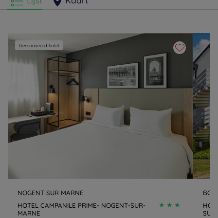
Lijst
Kaart
Gerenoveerd hotel
NOGENT SUR MARNE
BON
HOTEL CAMPANILE PRIME- NOGENT-SUR-
HOTE
MARNE
SUR