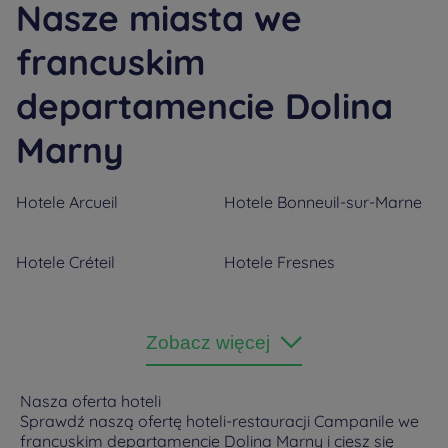
Nasze miasta we
francuskim
departamencie Dolina
Marny
Hotele
Arcueil
Hotele
Bonneuil-sur-Marne
Hotele
Créteil
Hotele
Fresnes
Hotele
Joinville le Pont
Hotele
Nogent-sur-Marne
Zobacz więcej
Hotele
Orly
Hotele
Rungis
Nasza oferta hoteli
Sprawdź naszą ofertę hoteli-restauracji Campanile we
francuskim departamencie Dolina Marny i ciesz się
Hotele
Villejuif
Hotele
Villeneuve Saint