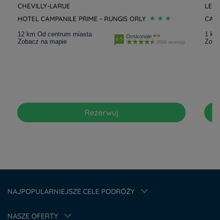
CHEVILLY-LARUE
LE K
HOTEL CAMPANILE PRIME - RUNGIS ORLY
CAMP
12 km Od centrum miasta
1 km
Doskonale
4.5
Zobacz na mapie
Zoba
2009 recenzje
Hotele - Wrocław
Rezerwuj
Hotele - Paryż
Hotele - Kraków
Hotele - Amsterdam
Hotele - Jura
Hotele - Lublin
Hotele - Poznań
Informacje prawne
Hotele - Warszawa
Oferta na Weekend
Ochrona Danych Osobowych
NAJPOPULARNIEJSZE CELE PODRÓŻY
Hotele - Berlin
Stawka członkowska
Polityka cookies
Hotele - Belfort
Flavours Instant Benefit
Rozwiązania dla profesjonalistów
NASZE OFERTY