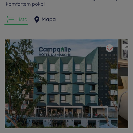
komfortem pokoi
Georges
Lista
Mapa
Odnow