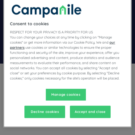
Navigate forward to interact with the calendar and select a dat
Navigate backward to interact wi
Consent to cookies
Dodaj specjalny kod
RESPECT FOR YOUR PRIVACY IS A PRIORITY FOR US
You can change your choices at any time by clicking on "Manage
cookies" or get more information via our Cookie Policy. We and
our
partners
use cookies or similar technologies to ensure the proper
Znajdź hotel
functioning and security of the site, improve your experience, offer you
personalized advertising and content, produce statistics and audience
measurements to evaluate their performance, and share content on
social networks. You can accept all cookies by selecting "Accept and
close" or set your preferences by cookie purpose. By selecting "Decline
cookies," only cookies necessary for the site's operation will be placed.
Manage cookies
Planują Państwo pobyt w Dolina Marny i poszukują hotelu?
Campanile oferuje komfortowe pokoje i dobrą kuchnię w
najlepszej cenie!
Decline cookies
Accept and close