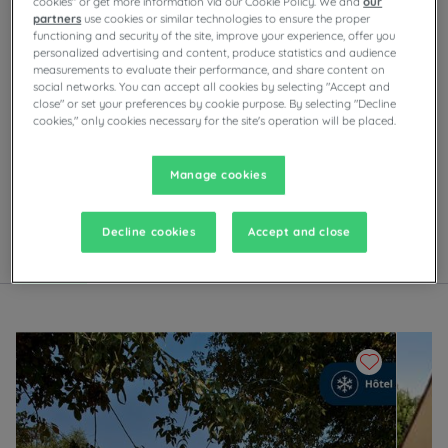
cookies" or get more information via our Cookie Policy. We and
our
partners
use cookies or similar technologies to ensure the proper
functioning and security of the site, improve your experience, offer you
personalized advertising and content, produce statistics and audience
measurements to evaluate their performance, and share content on
social networks. You can accept all cookies by selecting "Accept and
close" or set your preferences by cookie purpose. By selecting "Decline
Onze hotels in Valenciennes
cookies," only cookies necessary for the site's operation will be placed.
Geniet van het comfort van Campanile-kamers in
Valenciennes. Afhankelijk van het hotel vindt u
privéparkeergelegenheid, vergaderzalen, restaurants
Manage cookies
met zelfbedieningsbuffetten of à-la-carte-gerechten,
evenals avondentertainment.
Decline cookies
Accept and close
Lijst
Kaart