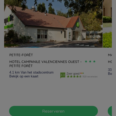
PETITE-FORÊT
MAU
HOTEL CAMPANILE VALENCIENNES OUEST -
HOT
PETITE FORÊT
33.1
4.1 km Van het stadscentrum
Bekij
Zeer goed
4.3
Bekijk op een kaart
918 recensies
Reserveren