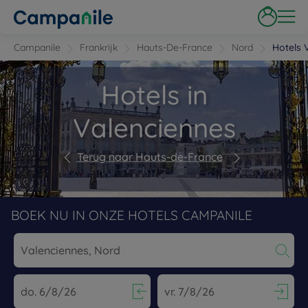
Campanile
Frankrijk
Hauts-De-France
Nord
Hotels 
Hotels in
Valenciennes
Terug naar Hauts-de-France
BOEK NU IN ONZE HOTELS CAMPANILE