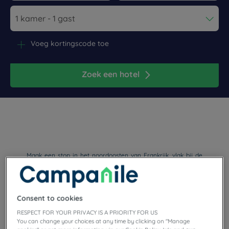
Navigate forward to interact with the calendar and select a dat
Navigate backward to interact wi
Voeg kortingscode toe
Zoek een hotel
Maak een stop in het noordoosten van Frankrijk, vlak bij de
Belgische grens. Ontdek Valenciennes, een stad die wordt
doorkruist door de rivier de Schelde, vlak bij het regionale
park Scarpe-Escaut. Na een lange dag van vergaderen of
bezoeken in het departement Nord wordt u hartelijk
Consent to cookies
verwelkomd in onze Campanile-hotel-restaurants.
RESPECT FOR YOUR PRIVACY IS A PRIORITY FOR US
Parkeergelegenheid, gratis wifi en een onbeperkt buffet
You can change your choices at any time by clicking on "Manage
wachten op u!