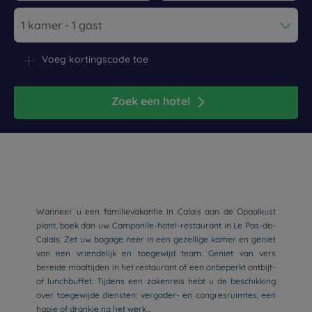
Navigate forward to interact with the calendar and select a dat
Navigate backward to interact wi
Voeg kortingscode toe
Zoek een hotel
Wanneer u een familievakantie in Calais aan de Opaalkust
plant, boek dan uw Campanile-hotel-restaurant in Le Pas-de-
Calais. Zet uw bagage neer in een gezellige kamer en geniet
van een vriendelijk en toegewijd team. Geniet van vers
bereide maaltijden in het restaurant of een onbeperkt ontbijt-
of lunchbuffet. Tijdens een zakenreis hebt u de beschikking
over toegewijde diensten: vergader- en congresruimtes, een
hapje of drankje na het werk…