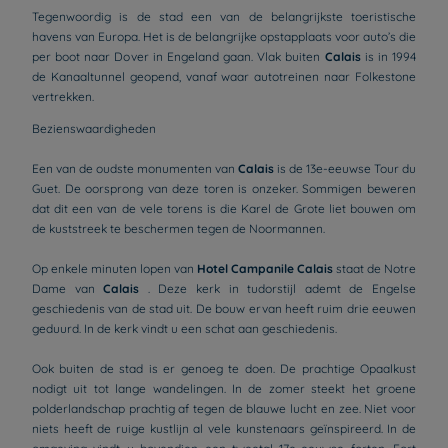
Tegenwoordig is de stad een van de belangrijkste toeristische
havens van Europa. Het is de belangrijke opstapplaats voor auto’s die
per boot naar Dover in Engeland gaan. Vlak buiten
Calais
is in 1994
de Kanaaltunnel geopend, vanaf waar autotreinen naar Folkestone
vertrekken.
Bezienswaardigheden
Een van de oudste monumenten van
Calais
is de 13e-eeuwse Tour du
Guet. De oorsprong van deze toren is onzeker. Sommigen beweren
dat dit een van de vele torens is die Karel de Grote liet bouwen om
de kuststreek te beschermen tegen de Noormannen.
Op enkele minuten lopen van
Hotel Campanile Calais
staat de Notre
Dame van
Calais
. Deze kerk in tudorstijl ademt de Engelse
geschiedenis van de stad uit. De bouw ervan heeft ruim drie eeuwen
geduurd. In de kerk vindt u een schat aan geschiedenis.
Ook buiten de stad is er genoeg te doen. De prachtige Opaalkust
nodigt uit tot lange wandelingen. In de zomer steekt het groene
polderlandschap prachtig af tegen de blauwe lucht en zee. Niet voor
niets heeft de ruige kustlijn al vele kunstenaars geïnspireerd. In de