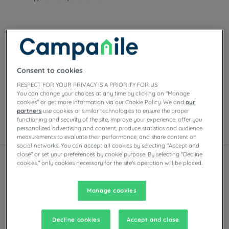
Onze hotels in Calais
Geniet van het comfort van Campanile-kamers in
Consent to cookies
Calais. Afhankelijk van het hotel vindt u
RESPECT FOR YOUR PRIVACY IS A PRIORITY FOR US
privéparkeergelegenheid, vergaderzalen, restaurants
You can change your choices at any time by clicking on "Manage
met zelfbedieningsbuffetten of à-la-carte-gerechten,
cookies" or get more information via our Cookie Policy. We and
our
evenals avondentertainment.
partners
use cookies or similar technologies to ensure the proper
functioning and security of the site, improve your experience, offer you
personalized advertising and content, produce statistics and audience
Lijst
Kaart
measurements to evaluate their performance, and share content on
social networks. You can accept all cookies by selecting "Accept and
close" or set your preferences by cookie purpose. By selecting "Decline
cookies," only cookies necessary for the site's operation will be placed.
Manage cookies
Decline cookies
Accept and close