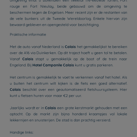
omgeving vindt u bovendien een tweetal 17e-eeuwse forten, Fort
rouge en Fort Nieulay, beide gebouwd om de omgeving te
beschermen tegen de Engelsen. Meer recent zijn er de restanten van
de vele bunkers uit de Tweede Wereldoorlog. Enkele hiervan zijn
bewaard gebleven en opengesteld voor bezichtiging.
Praktische informatie
Met de auto vanaf Nederland is
Calais
het gemakkelijkst te bereiken
over de A16 via Duinkerken. Op dit traject hoeft u geen tol te betalen.
Vanaf
Calais
stapt u gemakkelijk op de boot of de trein naar
Engeland. Bij
Hotel Campanile Calais
kunt u gratis parkeren.
Het centrum is gemakkelijk te voet te verkennen vanaf het hotel. Als
u buiten het centrum wilt kijken is de fiets een goed alternatief.
Calais
beschikt over een geautomatiseerd fietshuursysteem. Hier
kunt u fietsen huren voor maar €2 per uur.
Jaarlijks wordt er in
Calais
een grote kerstmarkt gehouden met een
optocht. Op de markt zijn bijna honderd kraampjes vol lokale
lekkernijen en snuisterijen. De stad is dan prachtig versierd.
Handige links: