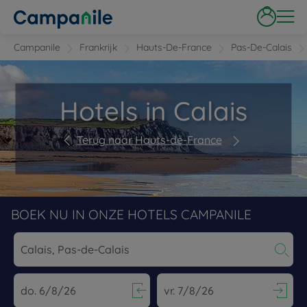
Campanile
Frankrijk
Hauts-De-France
Pas-De-Calais
Hotels in Calais
Terug naar Hauts-de-France
BOEK NU IN ONZE HOTELS CAMPANILE