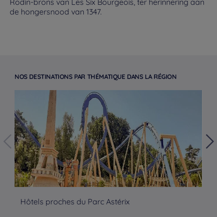
Rodin-brons van Les Six Bourgeois, ter herinnering aan
de hongersnood van 1347.
NOS DESTINATIONS PAR THÉMATIQUE DANS LA RÉGION
Hôtels proches du Parc Astérix
Hô