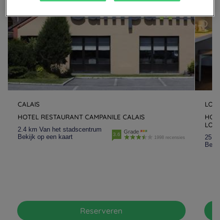
CALAIS
LOO
HOTEL RESTAURANT CAMPANILE CALAIS
HOT
LOO
2.4 km Van het stadscentrum
Grade
3.6
Bekijk op een kaart
25.1
1998 recensies
Bekij
Reserveren