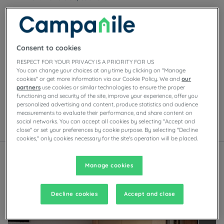
Consent to cookies
Onze hotels in Brest
RESPECT FOR YOUR PRIVACY IS A PRIORITY FOR US
Geniet van het comfort van Campanile-kamers in Brest.
You can change your choices at any time by clicking on "Manage
Afhankelijk van het hotel vindt u
cookies" or get more information via our Cookie Policy. We and
our
privéparkeergelegenheid, vergaderzalen, restaurants
partners
use cookies or similar technologies to ensure the proper
met zelfbedieningsbuffetten of à-la-carte-gerechten,
functioning and security of the site, improve your experience, offer you
personalized advertising and content, produce statistics and audience
evenals avondentertainment.
measurements to evaluate their performance, and share content on
social networks. You can accept all cookies by selecting "Accept and
close" or set your preferences by cookie purpose. By selecting "Decline
Lijst
Kaart
cookies," only cookies necessary for the site's operation will be placed.
Manage cookies
O
n
t
d
e
k
d
e
a
n
d
e
r
e
m
e
r
k
e
n
v
a
n
d
e
L
o
u
v
r
e
H
o
t
e
l
s
G
r
o
u
Gerenoveerd hotel
Decline cookies
Accept and close