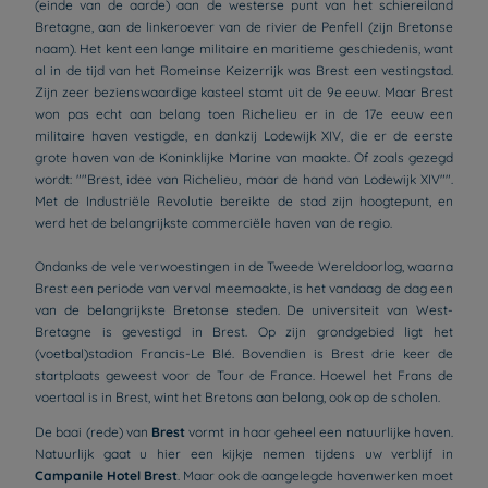
(einde van de aarde) aan de westerse punt van het schiereiland
Bretagne, aan de linkeroever van de rivier de Penfell (zijn Bretonse
naam). Het kent een lange militaire en maritieme geschiedenis, want
al in de tijd van het Romeinse Keizerrijk was Brest een vestingstad.
Zijn zeer bezienswaardige kasteel stamt uit de 9e eeuw. Maar Brest
won pas echt aan belang toen Richelieu er in de 17e eeuw een
militaire haven vestigde, en dankzij Lodewijk XIV, die er de eerste
grote haven van de Koninklijke Marine van maakte. Of zoals gezegd
wordt: ""Brest, idee van Richelieu, maar de hand van Lodewijk XIV"".
Met de Industriële Revolutie bereikte de stad zijn hoogtepunt, en
werd het de belangrijkste commerciële haven van de regio.
Ondanks de vele verwoestingen in de Tweede Wereldoorlog, waarna
Brest een periode van verval meemaakte, is het vandaag de dag een
van de belangrijkste Bretonse steden. De universiteit van West-
Bretagne is gevestigd in Brest. Op zijn grondgebied ligt het
(voetbal)stadion Francis-Le Blé. Bovendien is Brest drie keer de
startplaats geweest voor de Tour de France. Hoewel het Frans de
voertaal is in Brest, wint het Bretons aan belang, ook op de scholen.
De baai (rede) van
Brest
vormt in haar geheel een natuurlijke haven.
Natuurlijk gaat u hier een kijkje nemen tijdens uw verblijf in
Campanile Hotel Brest
. Maar ook de aangelegde havenwerken moet