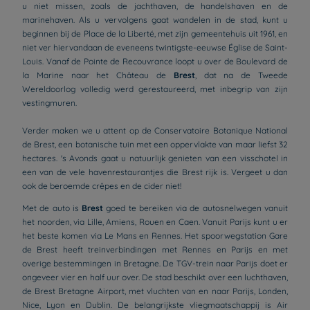
u niet missen, zoals de jachthaven, de handelshaven en de
marinehaven. Als u vervolgens gaat wandelen in de stad, kunt u
beginnen bij de Place de la Liberté, met zijn gemeentehuis uit 1961, en
niet ver hiervandaan de eveneens twintigste-eeuwse Église de Saint-
Louis. Vanaf de Pointe de Recouvrance loopt u over de Boulevard de
la Marine naar het Château de
Brest
, dat na de Tweede
Wereldoorlog volledig werd gerestaureerd, met inbegrip van zijn
vestingmuren.
Verder maken we u attent op de Conservatoire Botanique National
de Brest, een botanische tuin met een oppervlakte van maar liefst 32
hectares. 's Avonds gaat u natuurlijk genieten van een visschotel in
een van de vele havenrestaurantjes die Brest rijk is. Vergeet u dan
ook de beroemde crêpes en de cider niet!
Met de auto is
Brest
goed te bereiken via de autosnelwegen vanuit
het noorden, via Lille, Amiens, Rouen en Caen. Vanuit Parijs kunt u er
het beste komen via Le Mans en Rennes. Het spoorwegstation Gare
de Brest heeft treinverbindingen met Rennes en Parijs en met
overige bestemmingen in Bretagne. De TGV-trein naar Parijs doet er
ongeveer vier en half uur over. De stad beschikt over een luchthaven,
de Brest Bretagne Airport, met vluchten van en naar Parijs, Londen,
Nice, Lyon en Dublin. De belangrijkste vliegmaatschappij is Air