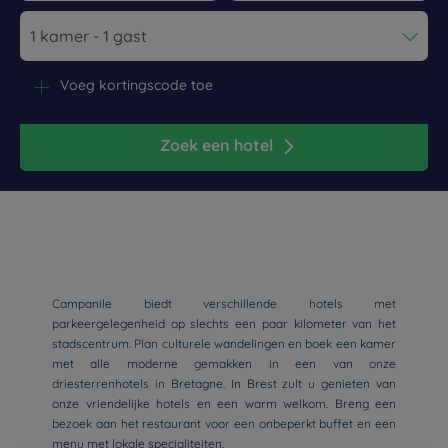
Navigate forward to interact with the calendar and select a dat
Navigate backward to interact wi
Voeg kortingscode toe
Zoek een hotel
Campanile biedt verschillende hotels met
parkeergelegenheid op slechts een paar kilometer van het
stadscentrum. Plan culturele wandelingen en boek een kamer
met alle moderne gemakken in een van onze
driesterrenhotels in Bretagne. In Brest zult u genieten van
onze vriendelijke hotels en een warm welkom. Breng een
bezoek aan het restaurant voor een onbeperkt buffet en een
menu met lokale specialiteiten.