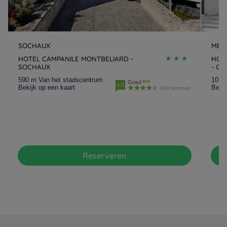
SOCHAUX
MER
HOTEL CAMPANILE MONTBELIARD -
HOT
SOCHAUX
- GA
590 m Van het stadscentrum
10.3
Goed
4.0
Bekijk op een kaart
Bekij
1004 recensies
Reserveren