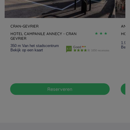
CRAN-GEVRIER
ANN
HOTEL CAMPANILE ANNECY - CRAN
HOT
GEVRIER
1.9 
350 m Van het stadscentrum
Bekij
Goed
4.0
Bekijk op een kaart
1650 recensies
Reserveren